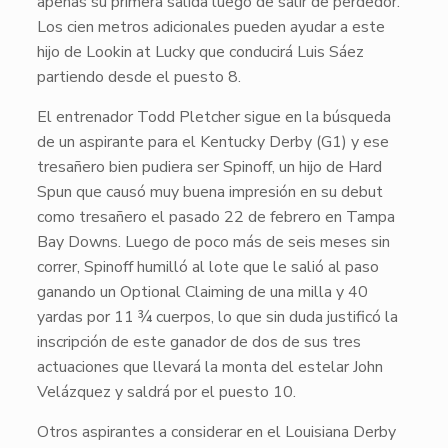
apenas su primera salida luego de salir de perdedor.
Los cien metros adicionales pueden ayudar a este
hijo de
Lookin at Lucky
que conducirá Luis Sáez
partiendo desde el puesto 8.
El entrenador Todd Pletcher sigue en la búsqueda
de un aspirante para el Kentucky Derby (G1) y ese
tresañero bien pudiera ser
Spinoff
, un hijo de
Hard
Spun
que causó muy buena impresión en su debut
como tresañero el pasado 22 de febrero en Tampa
Bay Downs. Luego de poco más de seis meses sin
correr,
Spinoff
humilló al lote que le salió al paso
ganando un Optional Claiming de una milla y 40
yardas por 11 ¾ cuerpos, lo que sin duda justificó la
inscripción de este ganador de dos de sus tres
actuaciones que llevará la monta del estelar John
Velázquez y saldrá por el puesto 10.
Otros aspirantes a considerar en el Louisiana Derby