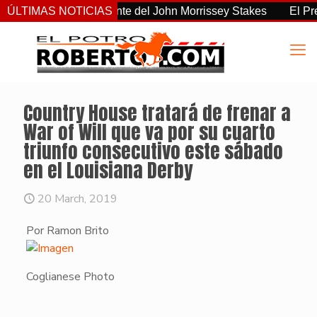
el más consistente del John Morrissey Stakes
ÚLTIMAS NOTICIAS
El Preakness 
Country House tratará de frenar a
War of Will que va por su cuarto
triunfo consecutivo este sábado
en el Louisiana Derby
20 March, 2019
Por Ramon Brito
Coglianese Photo