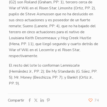
(G2) son
Roiland
(Graham, PP: 1), tercero cerca de
War of Will
en el Risen Star;
Limonite
(Ortiz, PP. 2),
pupilo de Steve Asmussen que no ha deslucido en
sus cinco actuaciones y es poseedor de un fuerte
remate;
Sueno
(Lanerie, PP: 4), que no ha bajado del
tercero en cinco actuaciones para el nativo de
Louisiana Keith Desormeaux; y
Hog Creek Hustle
(Mena, PP. 11), que llegó segundo y cuarto detrás de
War of Will
en el Lecomte y el Risen Star,
respectivamente.
El resto del lote lo conforman
Lemniscate
(Hernández Jr., PP. 2);
Be My Standards
(G. Sáez, PP.
5);
Mr. Money
(Beschizza, PP. 7); y
Bankit
(Ortiz Jr.,
PP. 9).
Compartir
74