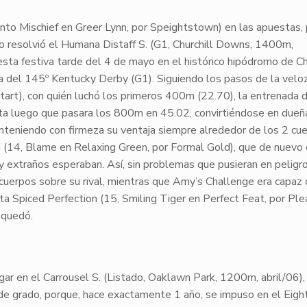
Into Mischief en Greer Lynn, por Speightstown) en las apuestas, 
o resolvió el
Humana Distaff S.
(
G1
, Churchill Downs, 1400m,
sta festiva tarde del
4 de mayo
en el histórico hipódromo de
Ch
a del
145º Kentucky Derby
(
G1
). Siguiendo los pasos de la velo
tart), con quién luchó los primeros 400m (
22.70
), la entrenada 
sta luego que pasara los 800m en
45.02
, convirtiéndose en dueñ
manteniendo con firmeza su ventaja siempre alrededor de los 2 cu
m
(14, Blame en Relaxing Green, por Formal Gold), que de nuevo 
y extraños esperaban. Así, sin problemas que pusieran en peligr
cuerpos
sobre su rival, mientras que
Amy’s Challenge
era capaz 
ita
Spiced Perfection
(15, Smiling Tiger en Perfect Feat, por Ple
e quedó.
gar en el Carrousel S. (
Listado
, Oaklawn Park, 1200m,
abril/06
)
ª de grado, porque, hace exactamente 1 año, se impuso en el Eigh