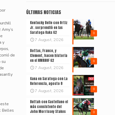
por
ÚLTIMAS NOTICIAS
urchill
Kentucky Belle con Ortiz
Jr. sorprendió en las
z
Amy’s
Saratoga Oaks G2
0
de
7 August, 2026
a y
erpos,
Bottas, Franco, y
corrió de
Clement, hacen historia
en el NMRHOF G2
o su
0
7 August, 2026
de
asantly
Gana en Saratoga con La
Referencia, agosto 8
0
7 August, 2026
Buttah con Castellano el
, este
más consistente del
t Belles
John Morrissey Stakes
0