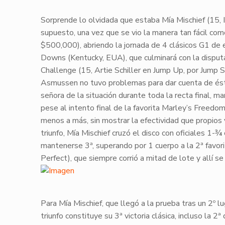
​Sorprende lo olvidada que estaba
Mía Mischief
(15, 
supuesto, una vez que se vio la manera tan fácil com
$500,000
), abriendo la jornada de 4 clásicos
G1
de e
Downs
(Kentucky, EUA), que culminará con la disput
Challenge
(15, Artie Schiller en Jump Up, por Jump S
Asmussen
no tuvo problemas para dar cuenta de é
señora de la situación durante toda la recta final, 
pese al intento final de la favorita
Marley’s Freedo
menos a más, sin mostrar la efectividad que propios 
triunfo,
Mía Mischief
cruzó el disco con oficiales
1-¾ 
mantenerse 3ª, superando por 1 cuerpo a la 2ª favor
Perfect), que siempre corrió a mitad de lote y allí s
​Para
Mía Mischief
, que llegó a la prueba tras un 2º lu
triunfo constituye su
3ª victoria clásica
, incluso la 2