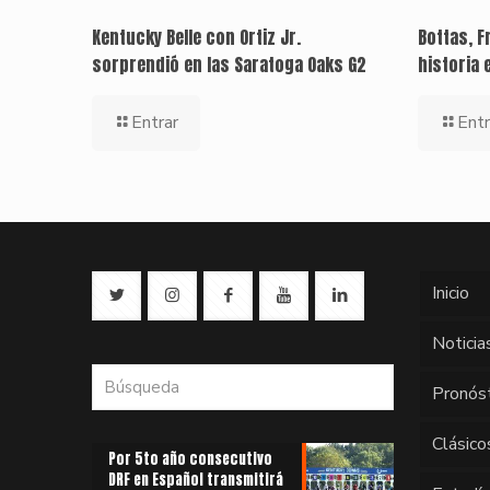
Kentucky Belle con Ortiz Jr.
Bottas, F
sorprendió en las Saratoga Oaks G2
historia 
Entrar
Entr
Inicio
Noticia
Pronós
Clásico
Por 5to año consecutivo
DRF en Español transmitirá