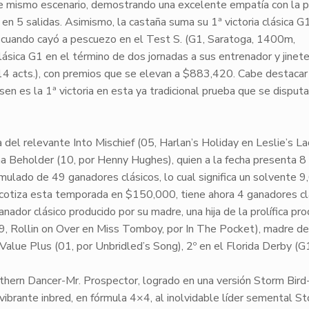
e mismo escenario, demostrando una excelente empatía con la p
en 5 salidas. Asimismo, la castaña suma su 1ª victoria clásica
G
cuando cayó a pescuezo en el Test S. (
G1
, Saratoga, 1400m,
clásica
G1
en el término de dos jornadas a sus entrenador y jinete
4 acts.), con premios que se elevan a
$883,420
. Cabe destacar
sen
es la 1ª victoria en esta ya tradicional prueba que se disput
a del relevante
Into Mischief
(05, Harlan’s Holiday en Leslie’s La
na
Beholder
(10, por Henny Hughes), quien a la fecha presenta
8
umulado de
49 ganadores clásicos
, lo cual significa un solvente
9
e cotiza esta temporada en
$150,000
, tiene ahora
4 ganadores cl
nador clásico producido por su madre, una hija de la prolífica pr
9, Rollin on Over en Miss Tomboy, por In The Pocket), madre de
Value Plus
(01, por Unbridled’s Song), 2º en el Florida Derby (
G
thern Dancer-Mr. Prospector
, logrado en una versión
Storm Bird
 vibrante
inbred
, en fórmula
4×4
, al inolvidable líder semental
St