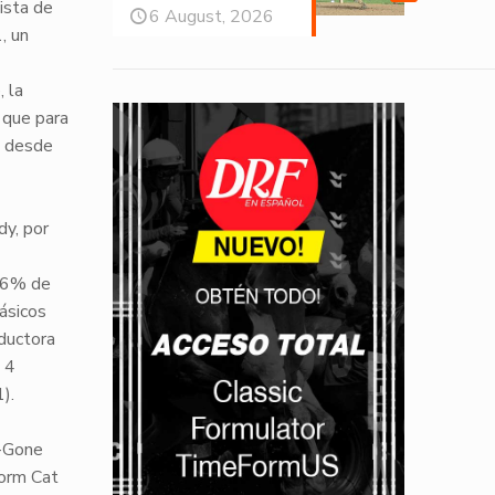
ista de
6 August, 2026
1
, un
, la
 que para
a desde
dy, por
,6% de
ásicos
oductora
 4
1
).
-Gone
orm Cat