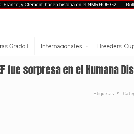
, y Clement, hacen historia en el NMRHOF G2
Buttah con C
ras Grado I
Internacionales
Breeders’ Cu
F fue sorpresa en el Humana Dis
Etiquetas
Cate