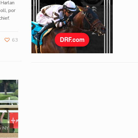
o
Harlan
oll, por
chief
.
63
o NY