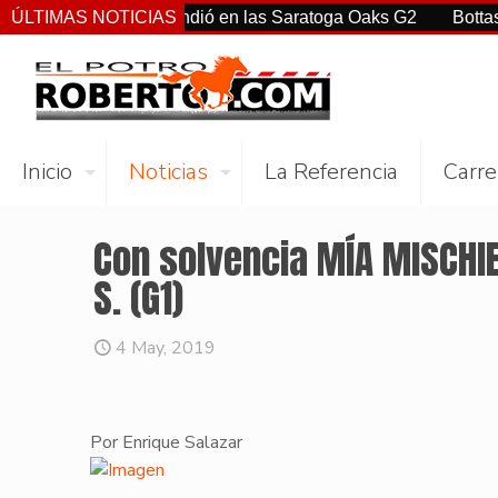
rtiz Jr. sorprendió en las Saratoga Oaks G2
ÚLTIMAS NOTICIAS
Bottas, Franco
Inicio
Noticias
La Referencia
Carre
Con solvencia MÍA MISCHIE
S. (G1)
4 May, 2019
Por Enrique Salazar