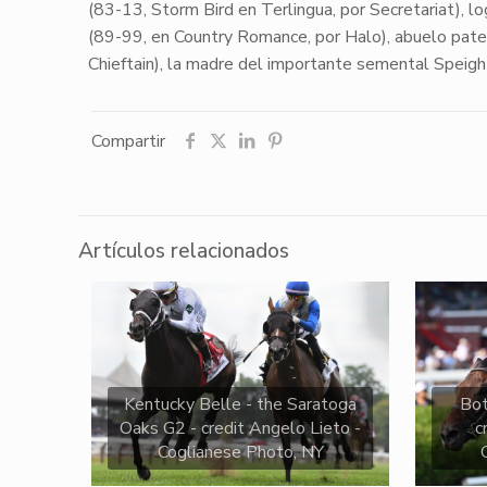
(83-13, Storm Bird en Terlingua, por Secretariat), l
(89-99, en Country Romance, por Halo), abuelo pat
Chieftain), la madre del importante semental
Speig
Compartir
Artículos relacionados
Kentucky Belle - the Saratoga
Bo
Oaks G2 - credit Angelo Lieto -
c
Coglianese Photo, NY