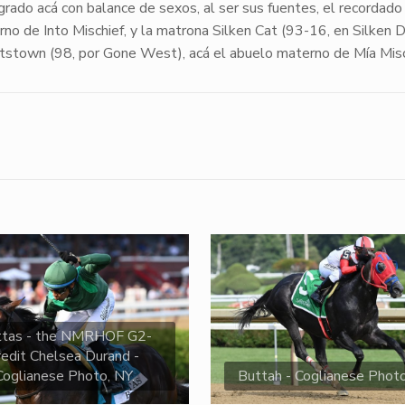
ogrado acá con balance de sexos, al ser sus fuentes, el recordad
erno de
Into Mischief
, y la matrona
Silken Cat
(93-16, en Silken D
htstown
(98, por Gone West), acá el abuelo materno de
Mía Mis
ttas - the NMRHOF G2-
redit Chelsea Durand -
Coglianese Photo, NY.
Buttah - Coglianese Phot