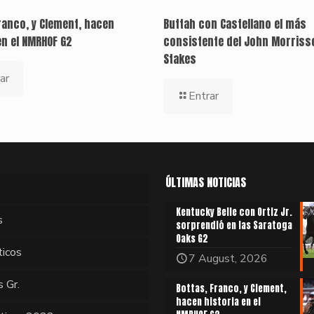
ranco, y Clement, hacen
Buttah con Castellano el más
en el NMRHOF G2
consistente del John Morriss
Stakes
ar
Entrar
ÚLTIMAS NOTICIAS
Kentucky Belle con Ortiz Jr.
s
sorprendió en las Saratoga
Oaks G2
ticos
7 August, 2026
s Gr.
Bottas, Franco, y Clement,
hacen historia en el