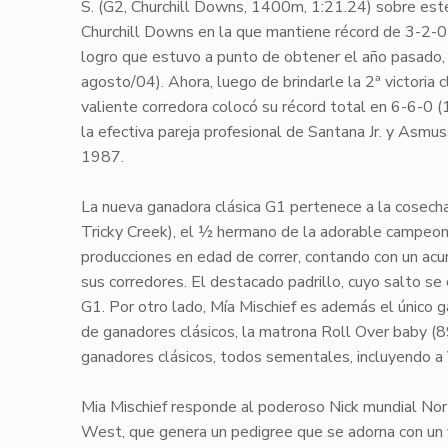
S. (
G2
, Churchill Downs, 1400m,
1:21.24
) sobre est
Churchill Downs
en la que mantiene récord de
3-2-0
logro que estuvo a punto de obtener el año pasado, 
agosto/04
). Ahora, luego de brindarle la 2ª victoria 
valiente corredora colocó su récord total en
6-6-0
(1
la efectiva pareja profesional de
Santana Jr.
y
Asmus
1987.
La nueva ganadora clásica
G1
pertenece a la cosech
Tricky Creek), el ½ hermano de la adorable campeo
producciones en edad de correr
, contando con un ac
sus corredores
. El destacado padrillo, cuyo salto s
G1
. Por otro lado,
Mía Mischief
es además el único ga
de ganadores clásicos, la matrona
Roll Over baby
(8
ganadores clásicos, todos sementales, incluyendo a
Mia Mischief
responde al poderoso
Nick
mundial
Nor
West
, que genera un
pedigree
que se adorna con un