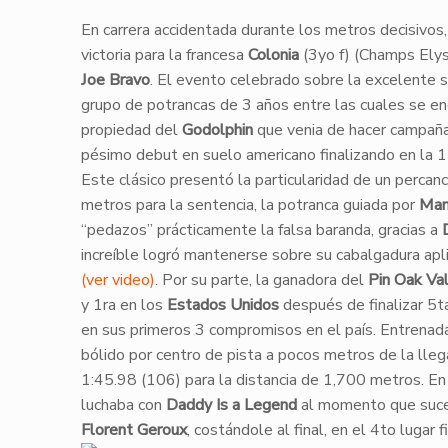
​​En carrera accidentada durante los metros decisivos
victoria para la francesa
Colonia
(3yo f) (Champs Elyse
Joe Bravo
. El evento celebrado sobre la excelente 
grupo de potrancas de 3 años entre las cuales se en
propiedad del
Godolphin
que venia de hacer campañ
pésimo debut en suelo americano finalizando en la 
​Este clásico presentó la particularidad de un percan
metros para la sentencia, la potranca guiada por
Man
“pedazos” prácticamente la falsa baranda, gracias a
increíble logró mantenerse sobre su cabalgadura ap
(ver video)
. Por su parte, la ganadora del
Pin Oak Va
y 1ra en los
Estados Unidos
después de finalizar 5t
en sus primeros 3 compromisos en el país. Entrenad
bólido por centro de pista a pocos metros de la ll
1:45.98 (106) para la distancia de 1,700 metros. En 
luchaba con
Daddy Is a Legend
al momento que suced
Florent Geroux
, costándole al final, en el 4to lugar f