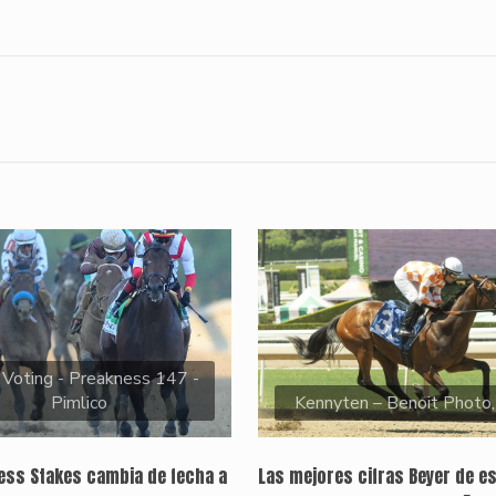
 Voting - Preakness 147 -
Pimlico
Kennyten – Benoit Photo
ness Stakes cambia de fecha a
Las mejores cifras Beyer de e