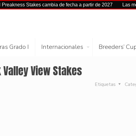
ss Stakes cambia de fecha a partir de 2027
Las mejores ci
ras Grado I
Internacionales
Breeders’ Cu
k Valley View Stakes
Etiquetas
Cate