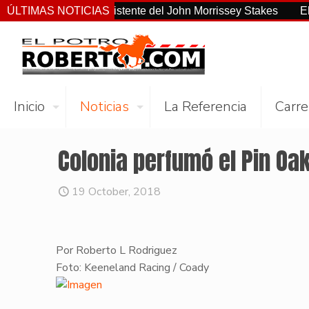
no el más consistente del John Morrissey Stakes
ÚLTIMAS NOTICIAS
El Preakne
Inicio
Noticias
La Referencia
Carre
Colonia perfumó el Pin Oa
19 October, 2018
Por Roberto L Rodriguez
Foto: Keeneland Racing / Coady