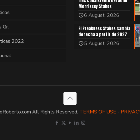
más consistente del John
Morrissey Stakes
ticos
6 August, 2026
s Gr.
El Preakness Stakes cambia
de fecha a partir de 2027
sticas 2022
5 August, 2026
cional
oRoberto.com All Rights Reserved.
TERMS OF USE
-
PRIVAC