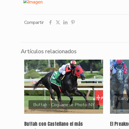
Compartir
Artículos relacionados
Early
Buttah - Coglianese Photo NY
Buttah con Castellano el más
El Preak