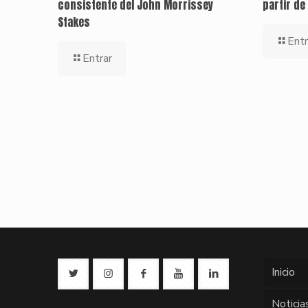
consistente del John Morrissey
partir de
Stakes
Entr
Entrar
Inicio
Noticia