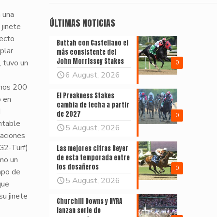
 una
ÚLTIMAS NOTICIAS
 jinete
lecto
Buttah con Castellano el
plar
más consistente del
John Morrissey Stakes
, tuvo un
0
6 August, 2026
unos 200
El Preakness Stakes
o en
cambia de fecha a partir
d
de 2027
0
ntable
5 August, 2026
taciones
G2-Turf)
Las mejores cifras Beyer
de esta temporada entre
mo un
los dosañeros
0
mpo de
5 August, 2026
que
u jinete
Churchill Downs y NYRA
lanzan serie de