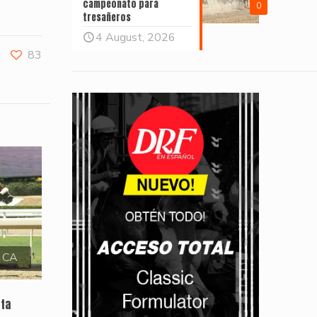
campeonato para
0
tresañeros
4 August, 2026
83
, CA
sta