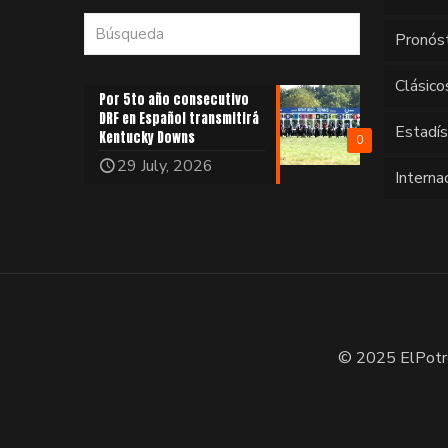
Pronós
Clásico
Por 5to año consecutivo
DRF en Español transmitirá
Estadí
Kentucky Downs
0
29 July, 2026
Interna
© 2025 ElPotr