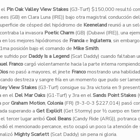
, el
Pin Oak Valley View Stakes
(G3-Turf) $150,000 resultó con
es (GB) en Clara Luna (IRE)) bajo otra magistral conducción del
superficie de césped del hipódromo de
Keeneland
reunió a un se
contraba la invasora
Poetic Charm
(GB) (Dubawi (IRE)), una ejem
a en los mejores hipódromos de
Francia
e
Inglaterra
, sin embargo
11ma posición bajo el comando de
Mike Smith
.
ce sufrido por
Daddy Is a Legend
(Scat Daddy) cuando faltaban 
uel Franco
cargó violentamente hacia la parte interna rompiend
Dios
no pasó a mayores, el jinete
Franco
mostrando una habilida
licando destreza y sangre fría en un momento que pudo ser lame
lley View Stakes
(G3-Turf) consigue su 3ra victoria en 9 presen
a en el
Del Mar Oaks
(G1-Turf) y 3ra en el
Sands Point Stakes
(
a por
Graham Motion
,
Colonia
(FR) (9-3-0-3 $227,014) pasó co
egada superando a
Get Explicit
(Get Stormy) por ½ cuerpo en tie
el tercer lugar arribó
Cool Beans
(Candy Ride (ARG)), potranca 
ió el mencionado percance, esto ocupó un poco la atención de s
inalizó
Mighty Scarlett
(Scat Daddy) sin pena ni gloria.