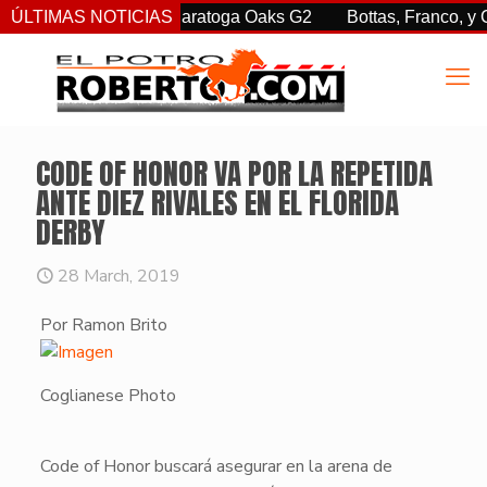
sorprendió en las Saratoga Oaks G2
ÚLTIMAS NOTICIAS
Bottas, Franco, y Clem
CODE OF HONOR VA POR LA REPETIDA
ANTE DIEZ RIVALES EN EL FLORIDA
DERBY
28 March, 2019
Por Ramon Brito
Coglianese Photo
Code of Honor
buscará asegurar en la arena de