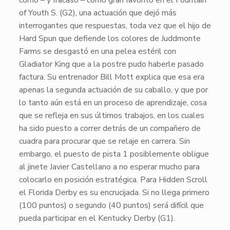
corrió – y fracasó – como gran favorito en el Fountain
of Youth S. (G2), una actuación que dejó más
interrogantes que respuestas, toda vez que el hijo de
Hard Spun
que defiende los colores de Juddmonte
Farms se desgastó en una pelea estéril con
Gladiator King
que a la postre pudo haberle pasado
factura. Su entrenador Bill Mott explica que esa era
apenas la segunda actuación de su caballo, y que por
lo tanto aún está en un proceso de aprendizaje, cosa
que se refleja en sus últimos trabajos, en los cuales
ha sido puesto a correr detrás de un compañero de
cuadra para procurar que se relaje en carrera. Sin
embargo, el puesto de pista 1 posiblemente obligue
al jinete Javier Castellano a no esperar mucho para
colocarlo en posición estratégica. Para
Hidden Scroll
el Florida Derby es su encrucijada. Si no llega primero
(100 puntos) o segundo (40 puntos) será difícil que
pueda participar en el Kentucky Derby (G1).