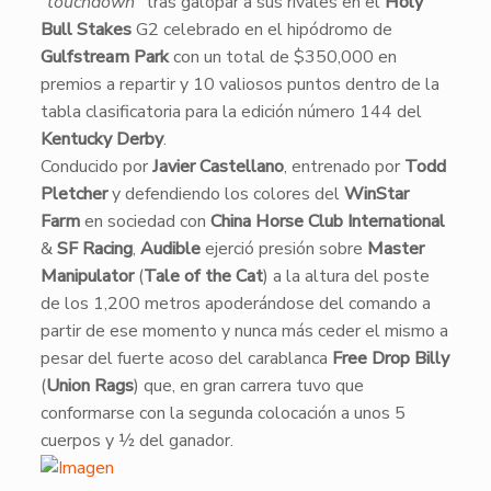
“touchdown
” tras galopar a sus rivales en el
Holy
Bull Stakes
G2 celebrado en el hipódromo de
Gulfstream Park
con un total de $350,000 en
premios a repartir y 10 valiosos puntos dentro de la
tabla clasificatoria para la edición número 144 del
Kentucky Derby
.
​Conducido por
Javier Castellano
, entrenado por
Todd
Pletcher
y defendiendo los colores del
WinStar
Farm
en sociedad con
China Horse Club International
&
SF Racing
,
Audible
ejerció presión sobre
Master
Manipulator
(
Tale of the Cat
) a la altura del poste
de los 1,200 metros apoderándose del comando a
partir de ese momento y nunca más ceder el mismo a
pesar del fuerte acoso del carablanca
Free Drop Billy
(
Union Rags
) que, en gran carrera tuvo que
conformarse con la segunda colocación a unos 5
cuerpos y ½ del ganador.