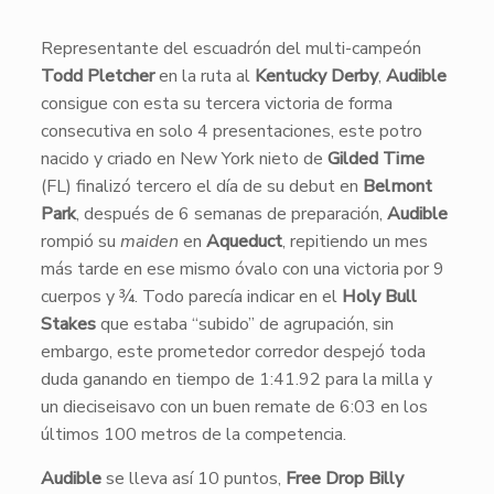
​Representante del escuadrón del multi-campeón
Todd Pletcher
en la ruta al
Kentucky Derby
,
Audible
consigue con esta su tercera victoria de forma
consecutiva en solo 4 presentaciones, este potro
nacido y criado en New York nieto de
Gilded Time
(FL) finalizó tercero el día de su debut en
Belmont
Park
, después de 6 semanas de preparación,
Audible
rompió su
maiden
en
Aqueduct
, repitiendo un mes
más tarde en ese mismo óvalo con una victoria por 9
cuerpos y ¾. Todo parecía indicar en el
Holy Bull
Stakes
que estaba “subido” de agrupación, sin
embargo, este prometedor corredor despejó toda
duda ganando en tiempo de 1:41.92 para la milla y
un dieciseisavo con un buen remate de 6:03 en los
últimos 100 metros de la competencia.
Audible
se lleva así 10 puntos,
Free Drop Billy