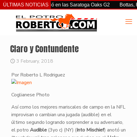
rtiz Jr. sorprendió en las Saratoga Oaks G2
ÚLTIMAS NOTICIAS
Bottas, Franco
Claro y Contundente
3 February, 2018
Por Roberto L Rodriguez
Coglianese Photo
​Así como los mejores mariscales de campo en la NFL
improvisan o cambian una jugada (audible) en el
último segundo logrando sorprender a su adversario,
el potro
Audible
(3yo c) (NY) (
Into Mischief
) anotó un