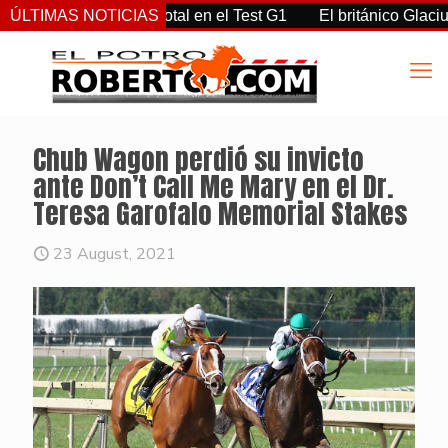
ron con dominio total en el Test G1
ÚLTIMAS NOTICIAS
El británico Glacius gan
Chub Wagon perdió su invicto
ante Don’t Call Me Mary en el Dr.
Teresa Garofalo Memorial Stakes
23 August, 2021