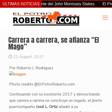
 el más consistente del John Morrissey Stakes
ÚLTIMAS NOTICIAS
El Preakness
Carrera a carrera, se afianza “El
Mago”
22 August, 2017
Por Roberto L Rodriguez
Photo credits @ElPotroRoberto.com
​Continuando con su excelente 2017 y demostrando
que carrera a carrera se construye un legado, el jinete
puertorriqueño
José L. Ortiz
añadió a su