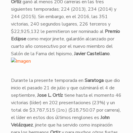
Ortíz
ganó al menos 200 carreras en las tres
siguientes temporadas; 224 (2013), 234 (2014) y
244 (2015). Sin embargo, en el 2016, las 351
victorias, 240 segundos lugares, 226 terceros y
$22,925,132 le permitieron ser nominado al
Premio
Eclipse
como mejor jinete, galardón alcanzado por
cuarto año consecutivo por el nuevo miembro del
Salón de la Fama del hipismo,
Javier Castellano
.
​Durante la presente temporada en
Saratoga
que dio
inicio el pasado 21 de julio y que culminará el 4 de
septiembre,
Jose L. Ortíz
tiene hasta el momento 46
victorias (líder) en 202 presentaciones (23%) y un
total de $3,787,515 (1ro.) ($18,750.07 por carrera),
el líder en estos dos últimos renglones es
John
Velázquez
, jinete que ha servido como inspiración
para los hermanos
Ortiz
y para muchos otros fustas