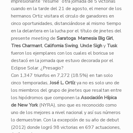
impresionante “resume” otra jornada de 5 victorias
cuando en la tarde del 21 de agosto, el menor de los
hermanos Ortiz visitara el circulo de ganadores en
cinco oportunidades, distanciándose al mismo tiempo
en la delantera en la lucha por el título de jinetes del
presente
meeting
de
Saratoga
.
Marnesia Big Girl
,
Tres Charmant
,
California Swing
,
Uncle Sigh
y
Tusk
fueron los ejemplares con los cuales el boricua se
destacó en la jornada que estuvo decorada por el
Eclipse Solar. ¿Presagio?
​Con 1,347 triunfos en 7,272 (18.5%) en tan solo
cinco temporadas,
José L. Ortíz
ya no es solo uno de
los miembros del grupo de jinetes que resaltan entre
los hipódromos que componen la
Asociación Hípica
de New York
(NYRA), sino que es reconocido como
uno de los mejores a nivel nacional y así sus números
lo demuestran. Con la excepción de su año de debut
(2012) donde logr
ó
98 victorias en 697 actuaciones,