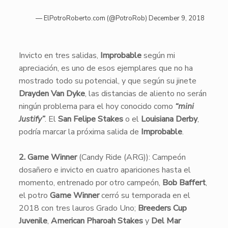
— ElPotroRoberto.com (@PotroRob)
December 9, 2018
Invicto en tres salidas,
Improbable
según mi
apreciación, es uno de esos ejemplares que no ha
mostrado todo su potencial, y que según su jinete
Drayden Van Dyke
, las distancias de aliento no serán
ningún problema para el hoy conocido como
“mini
Justify”
. El
San Felipe Stakes
o el
Louisiana Derby
,
podría marcar la próxima salida de
Improbable
.
2. Game Winner
(Candy Ride (ARG)): Campeón
dosañero e invicto en cuatro apariciones hasta el
momento, entrenado por otro campeón,
Bob Baffert
,
el potro
Game Winner
cerró su temporada en el
2018 con tres lauros Grado Uno;
Breeders Cup
Juvenile
,
American Pharoah Stakes
y
Del Mar