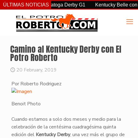
on autoridad el Saratoga Derby G1
ÚLTIMAS NOTICIAS
Kentucky Belle con Ortiz
Camino al Kentucky Derby con El
Potro Roberto
20 February, 2019
Por Roberto Rodriguez
Benoit Photo
​Cuando estamos a solo dos meses y medio para la
celebración de la centésima cuadragésima quinta
edición del
Kentucky Derby
, una vez más el grupo de