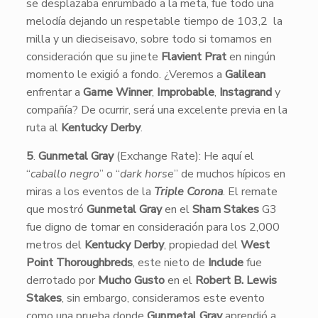
se desplazaba enrumbado a la meta, fue todo una
melodía dejando un respetable tiempo de 103,2 la
milla y un dieciseisavo, sobre todo si tomamos en
consideración que su jinete
Flavient Prat
en ningún
momento le exigió a fondo. ¿Veremos a
Galilean
enfrentar a
Game Winner
,
Improbable
,
Instagrand
y
compañía? De ocurrir, será una excelente previa en la
ruta al
Kentucky Derby
.
5
.
Gunmetal Gray
(Exchange Rate): He aquí el
“
caballo negro
” o “
dark horse
” de muchos hípicos en
miras a los eventos de la
Triple Corona
. El remate
que mostró
Gunmetal Gray
en el
Sham Stakes
G3
fue digno de tomar en consideración para los 2,000
metros del
Kentucky Derby
, propiedad del
West
Point Thoroughbreds
, este nieto de
Include
fue
derrotado por
Mucho Gusto
en el
Robert B. Lewis
Stakes
, sin embargo, consideramos este evento
como una prueba donde
Gunmetal Gray
aprendió a