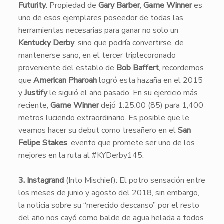
Futurity
. Propiedad de
Gary Barber
,
Game Winner
es
uno de esos ejemplares poseedor de todas las
herramientas necesarias para ganar no solo un
Kentucky Derby
, sino que podría convertirse, de
mantenerse sano, en el tercer triplecoronado
proveniente del establo de
Bob Baffert
, recordemos
que
American Pharoah
logró esta hazaña en el 2015
y
Justify
le siguió el año pasado. En su ejercicio más
reciente,
Game Winner
dejó 1:25.00 (85) para 1,400
metros luciendo extraordinario. Es posible que le
veamos hacer su debut como tresañero en el
San
Felipe Stakes
, evento que promete ser uno de los
mejores en la ruta al #KYDerby145.
3. Instagrand
(Into Mischief): El potro sensación entre
los meses de junio y agosto del 2018, sin embargo,
la noticia sobre su “merecido descanso” por el resto
del año nos cayó como balde de agua helada a todos