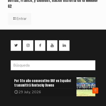
Bottas, Franco, y Clement, hacen historia en el NMRHOF
G2
Entrar
Por 5to año consecutivo DRF en Español
transmitirá Kentucky Downs
0
29 July, 2026