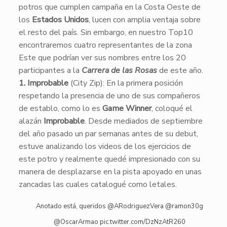
potros que cumplen campaña en la Costa Oeste de
los
Estados Unidos
, lucen con amplia ventaja sobre
el resto del país. Sin embargo, en nuestro Top10
encontraremos cuatro representantes de la zona
Este que podrían ver sus nombres entre los 20
participantes a la
Carrera de las Rosas
de este año.
​1.
Improbable
(City Zip): En la primera posición
respetando la presencia de uno de sus compañeros
de establo, como lo es
Game Winner
, coloqué el
alazán
Improbable
. Desde mediados de septiembre
del año pasado un par semanas antes de su debut,
estuve analizando los videos de los ejercicios de
este potro y realmente quedé impresionado con su
manera de desplazarse en la pista apoyado en unas
zancadas las cuales catalogué como letales.
Anotado está, queridos
@ARodriguezVera
@ramon30g
@OscarArmao
pic.twitter.com/DzNzAtR260