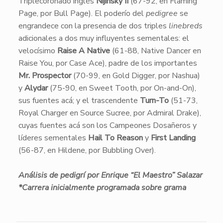
Triplecoronado inglés
Nijinsky II
(67-92, en Flaming
Page, por Bull Page). El poderío del
pedigree
se
engrandece con la presencia de dos triples
linebreds
adicionales a dos muy influyentes sementales: el
velocísimo
Raise A Native
(61-88, Native Dancer en
Raise You, por Case Ace), padre de los importantes
Mr. Prospector
(70-99, en Gold Digger, por Nashua)
y
Alydar
(75-90, en Sweet Tooth, por On-and-On),
sus fuentes acá; y el trascendente
Turn-To
(51-73,
Royal Charger en Source Sucree, por Admiral Drake),
cuyas fuentes acá son los Campeones Dosañeros y
líderes sementales
Hail To Reason
y
First Landing
(56-87, en Hildene, por Bubbling Over).
Análisis de pedigrí por Enrique “El Maestro” Salazar
*Carrera inicialmente programada sobre grama