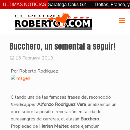
. sorprendió en las Saratoga Oaks G2
ÚLTIMAS NOTICIAS
Bottas, Franco, y Cl
Bucchero, un semental a seguir!
13 February, 2019
Por Roberto Rodriguez
​​Citando una de las famosas frases del reconocido
handicapper
Alfonzo Rodriguez Vera
, analizamos un
poco sobre la posible revelación en la cría de
purasangres de carreras, el alazán
Bucchero
.
Propiedad de
Harlan Malter
, este ejemplar