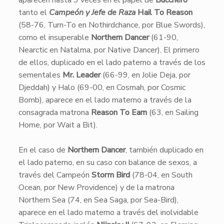
aparecen hasta 3 veces en el papel de
Bucchero
tanto el
Campeón y Jefe de Raza
Hail To Reason
(58-76, Turn-To en Nothirdchance, por Blue Swords),
como el insuperable
Northern Dancer
(61-90,
Nearctic en Natalma, por Native Dancer). El primero
de ellos, duplicado en el lado paterno a través de los
sementales
Mr. Leader
(66-99, en Jolie Deja, por
Djeddah) y Halo (69-00, en Cosmah, por Cosmic
Bomb), aparece en el lado materno a través de la
consagrada matrona
Reason To Earn
(63, en Sailing
Home, por Wait a Bit).
En el caso de
Northern Dancer
, también duplicado en
el lado paterno, en su caso con balance de sexos, a
través del Campeón
Storm Bird
(78-04, en South
Ocean, por New Providence) y de la matrona
Northern Sea (74, en Sea Saga, por Sea-Bird),
aparece en el lado materno a través del inolvidable