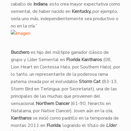
caballo de
Indiana
, esto crea mayor expectativa como
semental, de haber nacido en
Kentucky,
por ejemplo,
sería uno más, independientemente sea productivo o
no en la cría.”
Bucchero
es hijo del múltiple ganador clásico de
grupo y Líder Semental en
Florida
Kantharos
(08,
Lion Heart en Contessa Halo, por Southern Halo), por
lo tanto, un representante de la poderosa rama
paterna creada por el inolvidable
Storm Cat
(83-13,
Storm Bird en Terlingua, por Secretariat), una de las
principales de las muchas que provienen del
sensacional
Northern
Dancer
(61-90, Nearctic en
Natalama, por Native Dancer). Joven aún en la cría,
Kantharos
se inició como padrillo en la temporada de
montas 2011 en
Florida
, logrando el título de
Líder