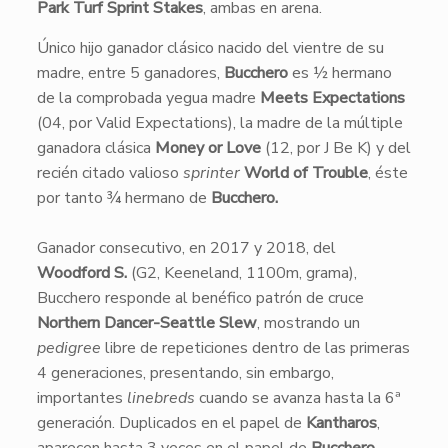
Park Turf Sprint Stakes
, ambas en arena.
Único hijo ganador clásico nacido del vientre de su
madre, entre 5 ganadores,
Bucchero
es ½ hermano
de la comprobada yegua madre
Meets Expectations
(04, por Valid Expectations), la madre de la múltiple
ganadora clásica
Money or Love
(12, por J Be K) y del
recién citado valioso
sprinter
World of Trouble
, éste
por tanto ¾ hermano de
Bucchero
.
Ganador consecutivo, en 2017 y 2018, del
Woodford S.
(G2, Keeneland, 1100m, grama),
Bucchero responde al benéfico patrón de cruce
Northern Dancer-Seattle Slew
, mostrando un
pedigree
libre de repeticiones dentro de las primeras
4 generaciones, presentando, sin embargo,
importantes
linebreds
cuando se avanza hasta la 6ª
generación. Duplicados en el papel de
Kantharos
,