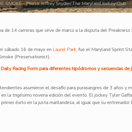
E SMOKE - Photo: Jeffrey Snyder/The Maryland Jockey Club
 de 14 carreras que sirve de marco a la disputa del Preakness
 del sábado 16 de mayo en
Laurel Park
, fue el Maryland Sprint St
 Smoke (Preservationist).
de Daily Racing Form para diferentes hipódromos y secuencias de 
tendientes asumieron el desafío para purasangres de 3 años y m
n la trigésimo novena edición del evento. El jockey Tyler Gaffa
 primer éxito en la justa marilandesa, al igual que su entrenador 