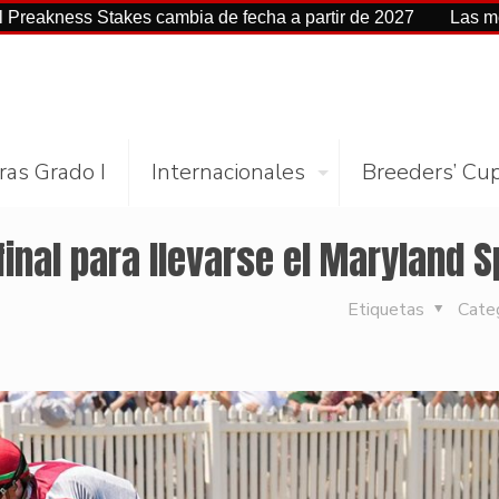
s Stakes cambia de fecha a partir de 2027
Las mejores cifr
ras Grado I
Internacionales
Breeders’ Cu
final para llevarse el Maryland S
Etiquetas
Cate