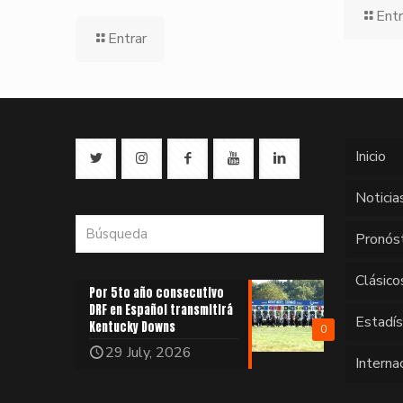
Entr
Entrar
Inicio
Noticia
Pronós
Clásico
Por 5to año consecutivo
DRF en Español transmitirá
Estadí
Kentucky Downs
0
29 July, 2026
Interna