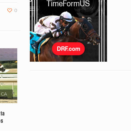
0
, CA
sta
os