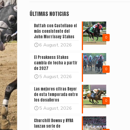
ÚLTIMAS NOTICIAS
Buttah con Castellano el
más consistente del
John Morrissey Stakes
0
6 August, 2026
El Preakness Stakes
cambia de fecha a partir
de 2027
0
5 August, 2026
Las mejores cifras Beyer
de esta temporada entre
los dosañeros
0
5 August, 2026
Churchill Downs y NYRA
lanzan serie de