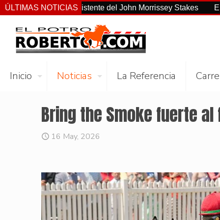
 el más consistente del John Morrissey Stakes
ÚLTIMAS NOTICIAS
El Preaknes
Inicio
Noticias
La Referencia
Carre
Bring the Smoke fuerte al 
16 May, 2026