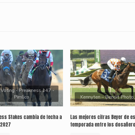
 Voting - Preakness 147 -
Pimlico
Kennyten – Benoit Photo
ness Stakes cambia de fecha a
Las mejores cifras Beyer de e
 2027
temporada entre los dosañer