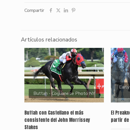
Compartir
Artículos relacionados
Early
Buttah - Coglianese Photo NY
Buttah con Castellano el más
El Preak
consistente del John Morrissey
partir de
Stakes