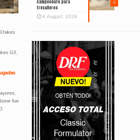
campeonato para
0
tresañeros
4 August, 2026
 Stakes
akes G3,
jugadas
ayores,
lione fue
D.