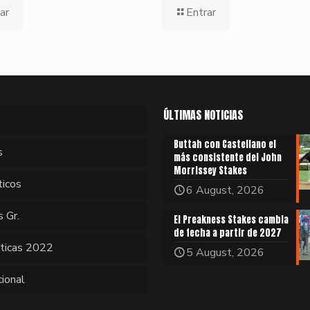
ar
Entrar
ÚLTIMAS NOTICIAS
Buttah con Castellano el
s
más consistente del John
Morrissey Stakes
ticos
6 August, 2026
s Gr.
El Preakness Stakes cambia
de fecha a partir de 2027
sticas 2022
5 August, 2026
cional