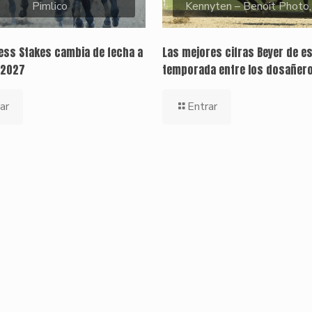
Pimlico
Kennyten – Benoit Photo
ness Stakes cambia de fecha a
Las mejores cifras Beyer de e
 2027
temporada entre los dosañer
ar
Entrar