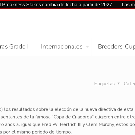
ss Stakes cambia de fecha a partir de 2027
Las mejores ci
ras Grado I
Internacionales
Breeders’ Cu
Etiquetas
Cate
o) los resultados sobre la elección de la nueva directiva de esta
sentantes de la famosa “Copa de Criadores” eligieron entre otr
ro años al igual que Fred W. Hertrich III y Clem Murphy, estos d
es por el mismo periodo de tiempo.