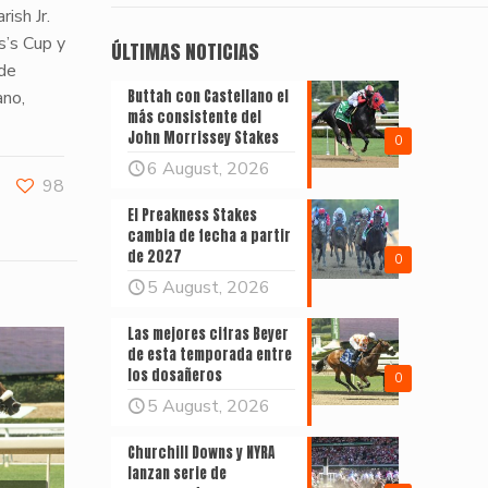
ish Jr.
s’s Cup y
ÚLTIMAS NOTICIAS
 de
ano,
Buttah con Castellano el
más consistente del
John Morrissey Stakes
0
6 August, 2026
98
El Preakness Stakes
cambia de fecha a partir
de 2027
0
5 August, 2026
Las mejores cifras Beyer
de esta temporada entre
los dosañeros
0
5 August, 2026
Churchill Downs y NYRA
lanzan serie de