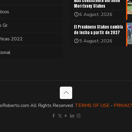
más consistente del John
Morrissey Stakes
ticos
6 August, 2026
s Gr.
El Preakness Stakes cambia
de fecha a partir de 2027
sticas 2022
5 August, 2026
cional
oRoberto.com All Rights Reserved.
TERMS OF USE
-
PRIVAC