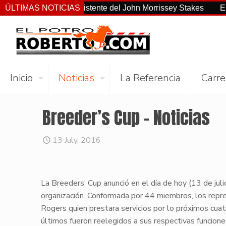
no el más consistente del John Morrissey Stakes
ÚLTIMAS NOTICIAS
El Preakne
Inicio
Noticias
La Referencia
Carre
Breeder’s Cup – Noticias
13 July, 2016
​La Breeders’ Cup anunci
ó
en el día de hoy (13 de juli
organización. Conformada por 44 miembros, los repre
Rogers quien prestara servicios por lo próximos cuat
últimos fueron reelegidos a sus respectivas funcion