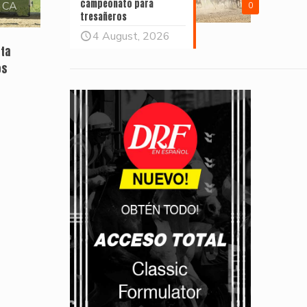
campeonato para
, CA
0
tresañeros
4 August, 2026
sta
os