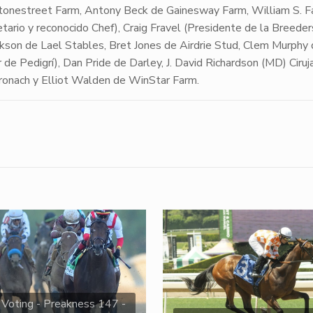
Stonestreet Farm, Antony Beck de Gainesway Farm, William S. Far
ario y reconocido Chef), Craig Fravel (Presidente de la Breeder
Jackson de Lael Stables, Bret Jones de Airdrie Stud, Clem Murphy
e Pedigrí), Dan Pride de Darley, J. David Richardson (MD) Ciruj
tronach y Elliot Walden de WinStar Farm.
 Voting - Preakness 147 -