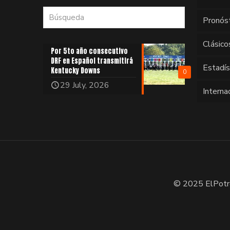
Pronós
Clásico
Por 5to año consecutivo
DRF en Español transmitirá
Estadí
Kentucky Downs
0
29 July, 2026
Interna
© 2025 ElPotr