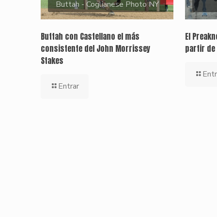
Buttah - Coglianese Photo NY
Buttah con Castellano el más
El Preak
consistente del John Morrissey
partir de
Stakes
Entr
Entrar