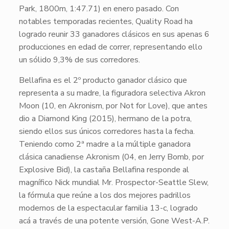
Park, 1800m,
1:47.71
) en enero pasado. Con
notables temporadas recientes,
Quality Road
ha
logrado reunir
33 ganadores clásicos
en sus apenas
6
producciones en edad de correr
, representando ello
un sólido
9,3% de sus corredores
.
Bellafina
es el
2º producto ganador clásico
que
representa a su madre, la figuradora selectiva
Akron
Moon
(10, en Akronism, por Not for Love), que antes
dio a
Diamond King
(2015), hermano de la potra,
siendo ellos sus únicos corredores hasta la fecha.
Teniendo como
2ª madre
a la múltiple ganadora
clásica canadiense
Akronism
(04, en Jerry Bomb, por
Explosive Bid), la castaña
Bellafina
responde al
magnífico
Nick
mundial
Mr. Prospector-Seattle Slew
,
la fórmula que reúne a los dos mejores padrillos
modernos de la espectacular
familia 13-c
, logrado
acá a través de una potente versión,
Gone West-A.P.