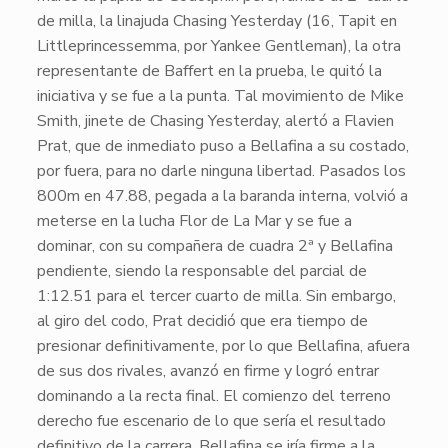
de milla, la linajuda
Chasing Yesterday
(16, Tapit en
Littleprincessemma, por Yankee Gentleman), la otra
representante de
Baffert
en la prueba, le quitó la
iniciativa y se fue a la punta. Tal movimiento de
Mike
Smith
, jinete de
Chasing Yesterday
, alertó a
Flavien
Prat
, que de inmediato puso a
Bellafina
a su costado,
por fuera, para no darle ninguna libertad. Pasados los
800m en
47.88
, pegada a la baranda interna, volvió a
meterse en la lucha
Flor de La Mar
y se fue a
dominar, con su compañera de cuadra 2ª y
Bellafina
pendiente, siendo la responsable del parcial de
1:12.51
para el tercer cuarto de milla. Sin embargo,
al giro del codo,
Prat
decidió que era tiempo de
presionar definitivamente, por lo que
Bellafina
, afuera
de sus dos rivales, avanzó en firme y logró entrar
dominando a la recta final. El comienzo del terreno
derecho fue escenario de lo que sería el resultado
definitivo de la carrera.
Bellafina
se iría firme a la