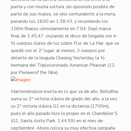
punta y con mucha soltura, sin oposición posible de
parte de sus rivales, se vino contundente a la meta,
pasando los 1600 en
1:38.43
, y recorriendo los
100m finales cómodamente en
7.04
. Dejó marca
final de
1:45.47
, cruzando el disco de llegada con 4-
½ cuerpos claros de luz sobre
Flor de La Mar
, que se
quedó con el 2º lugar, al menos, 3 cuerpos por
delante de la linajuda
Chasing Yesterday
, la ½
hermana del Triplecoronado
American Pharoah
(12,
por Pioneerof the Nile).
​Manteniéndose invicta en lo que va de año,
Bellafina
suma su 3ª victoria clásica de grado del año, a la vez
su 2ª victoria clásica
G1
en la distancia (1700m),
pues el año pasado hizo lo propio en el Chandelier S.
(
G1
, Santa Anita Park,
1:44.59
) en el mes de
septiembre. Ahora coloca su muy efectiva campaña