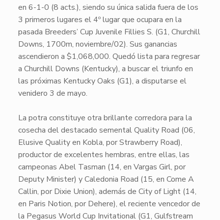
en
6-1-0
(8 acts.), siendo su única salida fuera de los
3 primeros lugares el 4º lugar que ocupara en la
pasada
Breeders’ Cup Juvenile Fillies S.
(
G1
, Churchill
Downs, 1700m,
noviembre/02
). Sus ganancias
ascendieron a
$1,068,000
. Quedó lista para regresar
a
Churchill Downs
(Kentucky), a buscar el triunfo en
las próximas Kentucky Oaks (
G1
), a disputarse el
venidero
3 de mayo
.
La potra constituye otra brillante corredora para la
cosecha del destacado semental
Quality Road
(06,
Elusive Quality en Kobla, por Strawberry Road),
productor de excelentes hembras, entre ellas, las
campeonas
Abel Tasman
(14, en Vargas Girl, por
Deputy Minister) y
Caledonia Road
(15, en Come A
Callin, por Dixie Union), además de
City of Light
(14,
en Paris Notion, por Dehere), el reciente vencedor de
la Pegasus World Cup Invitational (
G1
, Gulfstream