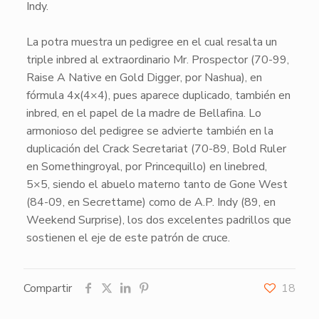
Indy
.
La potra muestra un
pedigree
en el cual resalta un
triple
inbred
al extraordinario
Mr. Prospector
(70-99,
Raise A Native en Gold Digger, por Nashua), en
fórmula
4x
(
4×4
), pues aparece duplicado, también en
inbred
, en el papel de la madre de
Bellafina
. Lo
armonioso del
pedigree
se advierte también en la
duplicación del Crack
Secretariat
(70-89, Bold Ruler
en Somethingroyal, por Princequillo) en
linebred
,
5×5
, siendo el abuelo materno tanto de
Gone West
(84-09, en Secrettame) como de
A.P. Indy
(89, en
Weekend Surprise), los dos excelentes padrillos que
sostienen el eje de este patrón de cruce.
Compartir
18