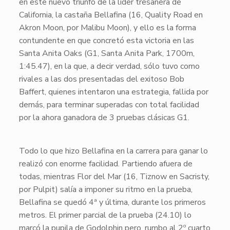
en este nuevo triunfo de la líder tresañera de
California, la castaña
Bellafina
(16, Quality Road en
Akron Moon, por Malibu Moon), y ello es la forma
contundente en que concretó esta victoria en las
Santa Anita Oaks
(
G1
, Santa Anita Park, 1700m,
1:45.47
), en la que, a decir verdad, sólo tuvo como
rivales a las dos presentadas del exitoso
Bob
Baffert
, quienes intentaron una estrategia, fallida por
demás, para terminar superadas con total facilidad
por la ahora ganadora de
3 pruebas clásicas G1
.
​Todo lo que hizo
Bellafina
en la carrera para ganar lo
realizó con enorme facilidad. Partiendo afuera de
todas, mientras
Flor del Mar
(16, Tiznow en Sacristy,
por Pulpit) salía a imponer su ritmo en la prueba,
Bellafina
se quedó 4ª y última, durante los primeros
metros. El primer parcial de la prueba (
24.10
) lo
marcó la pupila de
Godolphin
pero, rumbo al 2º cuarto