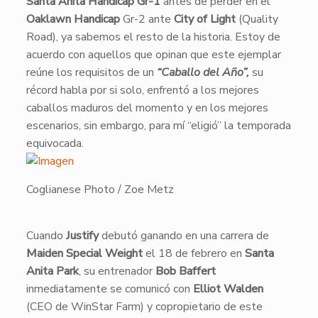
Santa Anita Handicap
Gr-1
antes de perder en el
Oaklawn Handicap
Gr-2 ante
City of Light
(Quality
Road), ya sabemos el resto de la historia. Estoy de
acuerdo con aquellos que opinan que este ejemplar
reúne los requisitos de un
“Caballo del Año”,
su
récord habla por si solo, enfrentó a los mejores
caballos maduros del momento y en los mejores
escenarios, sin embargo, para mí “eligió” la temporada
equivocada.
Coglianese Photo / Zoe Metz
Cuando
Justify
debutó ganando en una carrera de
Maiden Special Weight
el 18 de febrero en
Santa
Anita Park
, su entrenador
Bob Baffert
inmediatamente se comunicó con
Elliot Walden
(CEO de WinStar Farm) y copropietario de este