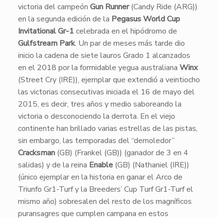
victoria del campeón
Gun Runner
(Candy Ride (ARG))
en la segunda edición de la
Pegasus World Cup
Invitational Gr-1
celebrada en el hipódromo de
Gulfstream Park
. Un par de meses más tarde dio
inicio la cadena de siete lauros Grado 1 alcanzados
en el 2018 por la formidable yegua australiana
Winx
(Street Cry (IRE)), ejemplar que extendió a veintiocho
las victorias consecutivas iniciada el 16 de mayo del
2015, es decir, tres años y medio saboreando la
victoria o desconociendo la derrota. En el viejo
continente han brillado varias estrellas de las pistas,
sin embargo, las temporadas del “demoledor”
Cracksman
(GB) (Frankel (GB)) (ganador de 3 en 4
salidas) y de la reina
Enable
(GB) (Nathaniel (IRE))
(único ejemplar en la historia en ganar el Arco de
Triunfo Gr1-Turf y la Breeders’ Cup Turf Gr1-Turf el
mismo año) sobresalen del resto de los magníficos
puransagres que cumplen campana en estos