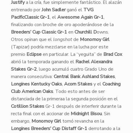
Justify
a la cría, fue simplemente fantástico. El alazán
entrenado por
John Sadler
ganó el
TVG
PacificClassic Gr-1
, el
Awesome Again Gr-1
,
finalizando con broche de oro apoderándose de la
Breeders’ Cup Classic Gr-1
en
Churchill D
owns.
Otros opinan que el
longshot
de
Monomoy Girl
(Tapizar) podría mezclarse en la lucha por este
premio
Eclipse
en particular. La “yeguita” de
Brad Cox
abrió la temporada ganando el
Rachel Alexandra
Stakes Gr-2
, luego acumuló cuatro Grado Uno de
manera consecutiva:
Central Bank Ashland Stakes
,
Longines Kentucky Oaks
,
Acorn Stakes
y el
Coaching
Club American Oaks
. Todo esto antes de ser
distanciada de la primeraa la segunda posición en el
Cotillion Stakes
Gr-1 después de interferir durante la
recta final con el accionar de
Midnight Bisou
. Sin
embargo,
Monomoy Girl
tomó revancha en la
Longines Breeders’ Cup Distaff Gr-1
derrotando a la