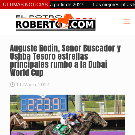
mbia de fecha a partir de 2027
ÚLTIMAS NOTICIAS
Las mejores cifras Beyer d
Auguste Rodin, Senor Buscador y
Ushba Tesoro estrellas
principales rumbo a la Dubai
World Cup
11 March, 2024