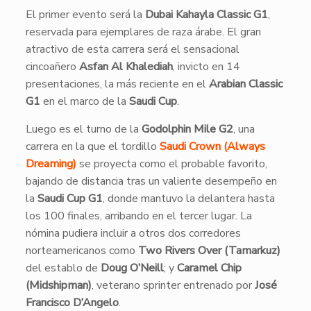
El primer evento será la
Dubai Kahayla Classic G1
,
reservada para ejemplares de raza árabe. El gran
atractivo de esta carrera será el sensacional
cincoañero
Asfan Al Khalediah
, invicto en 14
presentaciones, la más reciente en el
Arabian Classic
G1
en el marco de la
Saudi Cup
.
Luego es el turno de la
Godolphin Mile G2
, una
carrera en la que el tordillo
Saudi Crown (Always
Dreaming)
se proyecta como el probable favorito,
bajando de distancia tras un valiente desempeño en
la
Saudi Cup G1
, donde mantuvo la delantera hasta
los 100 finales, arribando en el tercer lugar. La
nómina pudiera incluir a otros dos corredores
norteamericanos como
Two Rivers Over (Tamarkuz)
del establo de
Doug O’Neill
; y
Caramel Chip
(Midshipman)
, veterano sprinter entrenado por
José
Francisco D’Angelo
.