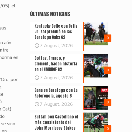
/05), el
ÚLTIMAS NOTICIAS
Kentucky Belle con Ortiz
 sus
Jr. sorprendió en las
Saratoga Oaks G2
0
ro aún
7 August, 2026
entre
a norma en
Bottas, Franco, y
Clement, hacen historia
en el NMRHOF G2
0
7 August, 2026
Oro, por
o,
Gana en Saratoga con La
se
Referencia, agosto 8
ó
0
7 August, 2026
m Cat)
ido
Buttah con Castellano el
más consistente del
 se vino
John Morrissey Stakes
0
t en