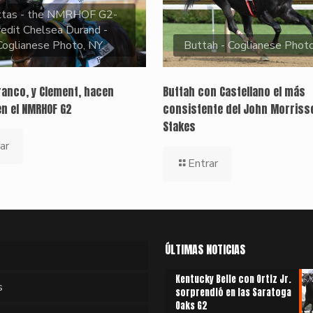
ttas - the NMRHOF G2-
redit Chelsea Durand -
Coglianese Photo, NY.
Buttah - Coglianese Phot
ranco, y Clement, hacen
Buttah con Castellano el más
en el NMRHOF G2
consistente del John Morriss
Stakes
ar
Entrar
ÚLTIMAS NOTICIAS
Kentucky Belle con Ortiz Jr.
s
sorprendió en las Saratoga
Oaks G2