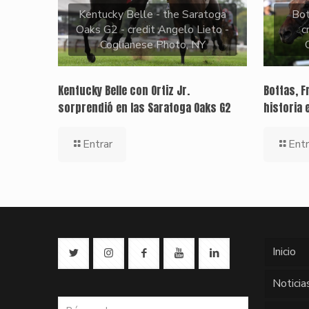
Kentucky Belle - the Saratoga
Bo
Oaks G2 - credit Angelo Lieto -
c
Coglianese Photo, NY
Kentucky Belle con Ortiz Jr.
Bottas, F
sorprendió en las Saratoga Oaks G2
historia 
Entrar
Entr
Inicio
Noticia