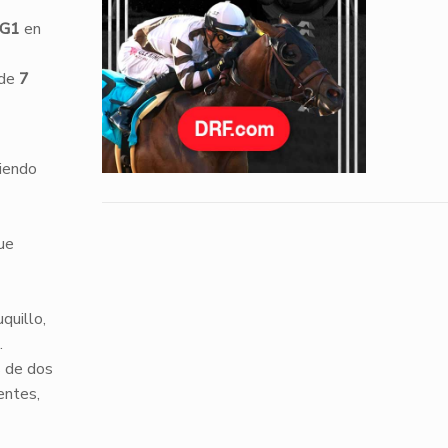
G1
en
 de
7
niendo
ue
quillo,
.
s de dos
entes,