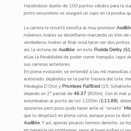
Haciéndose dueño de 100 puntos válidos para la clas
potro neoyorkino se aseguró un cupo en la prueba qu
La carrera le resultó sencilla al muy promisor
Audibl
máximos rivales se desinflaron marcando un tren de c
verdaderos rivales al final resultaron ser dos potros 
así, la victoria de
Audible
en este
Florida Derby
(
G1
ellas la flexibilidad de poder correr tranquilo, lejos
sus carreras anteriores.
​En plena evolución, se entendió a las mil maravillas
acelerado, dejándolo en la parte trasera del lote, m
Medaglia D’Oro) y
Promises Fulfilled
(15, Schaklefo
dejando un 2° parcial de
46.37
(800m). Con el mal ya
enrumbaban al poste de los 1200m (
1:11.68
), deb
oponerse pero poco pudo hacer ante el “novato”
Mis
que lo desplazó en plena curva, aunque poco le duró 
Audible
. Y así, apenas pisaron terreno derecho, se h
en ganancia sin problemas, pese al buen esfuerzo rea