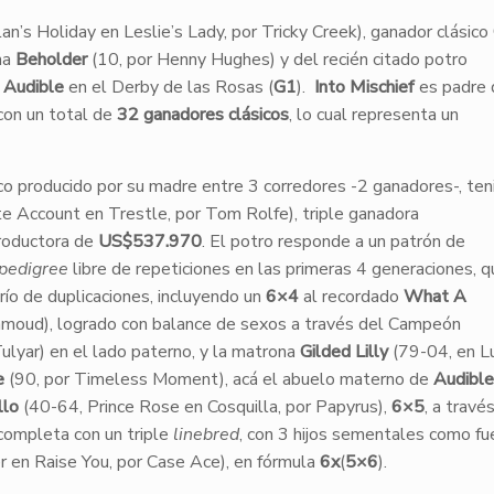
an’s Holiday en Leslie’s Lady, por Tricky Creek), ganador clásico
ma
Beholder
(10, por Henny Hughes) y del recién citado potro
e
Audible
en el Derby de las Rosas (
G1
).
Into Mischief
es padre
 con un total de
32 ganadores clásicos
, lo cual representa un
o producido por su madre entre 3 corredores -2 ganadores-, te
te Account en Trestle, por Tom Rolfe), triple ganadora
productora de
US$537.970
. El potro responde a un patrón de
pedigree
libre de repeticiones en las primeras 4 generaciones, q
río de duplicaciones, incluyendo un
6×4
al recordado
What A
hmoud), logrado con balance de sexos a través del Campeón
Tulyar) en el lado paterno, y la matrona
Gilded Lilly
(79-04, en Lu
e
(90, por Timeless Moment), acá el abuelo materno de
Audible
llo
(40-64, Prince Rose en Cosquilla, por Papyrus),
6×5
, a travé
 completa con un triple
linebred
, con 3 hijos sementales como fu
 en Raise You, por Case Ace), en fórmula
6x
(
5×6
).