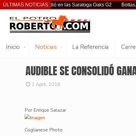
tiz Jr. sorprendió en las Saratoga Oaks G2
ÚLTIMAS NOTICIAS
Bottas, Franco,
Inicio
Noticias
La Referencia
Carre
AUDIBLE SE CONSOLIDÓ GANA
1 April, 2018
Por Enrique Salazar
Coglianese Photo