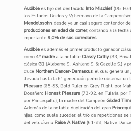
Audible
es hijo del destacado
Into Mischief
(05, Harl
los Estados Unidos y ½ hermano de la Campeonísi
Mendelssohn
, desde ya un casi seguro contendor d
producciones en edad de correr
, contando a la fecha
importante
9,0% de sus corredores
.
Audible
es además el primer producto ganador clásic
como
4ª madre
a la notable
Classy Cathy
(83, Priva
clásica
G1
(Alabama S., Ashland S. & Gazelle S.) y 
cruce
Northern Dancer-Damascus
, el cual genera un
llevado hasta la 6ª generación permite observar un t
Pleasure
(65-83, Bold Ruler en Grey Flight, por Ma
Dosañero
Honest Pleasure
(73-92, en Tularia, por 
por Princequillo), la madre del Campeón
Gilded Tim
Además de la notable duplicación del gran
Princequi
hijas, como suele suceder, el trío de repeticiones se
del velocísimo
Raise A Native
(61-88, Native Dancer