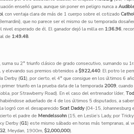
uación enseñó garra, aunque sin poner en peligro nunca a
Audibl
pi
, con ventaja clara de más de 1 cuerpo sobre el cotizado
Catho
ernardini), que no parece ser el mismo de su temporada dosañer
 nivel esperado de él. El ganador dejó la milla en
1:36.96
, reco
tal de
1:49.48
.
s, suma su 2° triunfo clásico de grado consecutivo, sumando su 1ra
1
y elevando sus premios obtenidos a
$922,440
. El potro le per
da Derby (
G1
), por cierto, el 4° que consigue en los últimos 6 año
u primer triunfo en la prueba data de la temporada
2009
, cuando
obla, por Strawberry Road). En el caso del entrenador líder,
To
a, habiéndose adueñado de 4 de los últimos 5 disputados, a saber
a la logró con el desaparecido
Scat Daddy
(04-15, Johannesburg 
 cierto el padre de
Mendelssohn
(15, en Leslie’s Lady, por Tricky
ky Derby (
G1
) este mismo sábado en horas más tempranas, al v
G2
, Meydan, 1900m,
$2,000,000
).