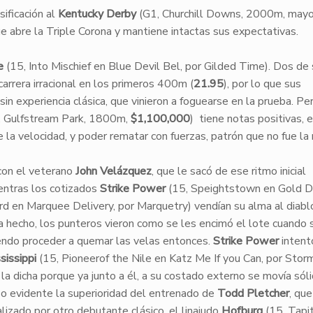
ificación al
Kentucky Derby
(G1, Churchill Downs, 2000m, mayo
e abre la Triple Corona y mantiene intactas sus expectativas.
e
(15, Into Mischief en Blue Devil Bel, por Gilded Time). Dos de
arrera irracional en los primeros 400m (
21.95
), por lo que sus
sin experiencia clásica, que vinieron a foguearse en la prueba. Pe
, Gulfstream Park, 1800m,
$1,100,000
) tiene notas positivas, 
 de la velocidad, y poder rematar con fuerzas, patrón que no fue l
 con el veterano
John Velázquez
, que le sacó de ese ritmo inicial
ientras los cotizados
Strike Power
(15, Speightstown en Gold D’
rd en Marquee Delivery, por Marquetry) vendían su alma al diabl
 hecho, los punteros vieron como se les encimó el lote cuando 
iendo proceder a quemar las velas entonces.
Strike Power
intent
sissippi
(15, Pioneerof the Nile en Katz Me If you Can, por Stor
la dicha porque ya junto a él, a su costado externo se movía sól
izo evidente la superioridad del entrenado de
Todd Pletcher
, que
lizado por otro debutante clásico, el linajudo
Hofburg
(15, Tapi