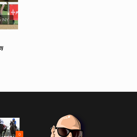
o NY
ey
0