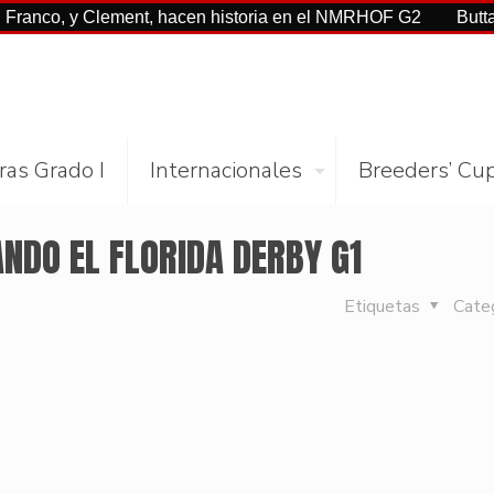
 y Clement, hacen historia en el NMRHOF G2
Buttah con Cas
ras Grado I
Internacionales
Breeders’ Cu
NDO EL FLORIDA DERBY G1
Etiquetas
Cate