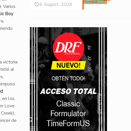
6 August, 2026
e
. Varios
lic Boy
a,
rriendo
 victoria
mitió al
s,
 impuso
dd
, en los
en Love
 Creek),
encer de