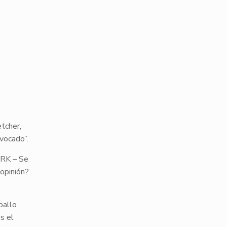
tcher,
vocado”.
ORK – Se
 opinión?
ballo
s el