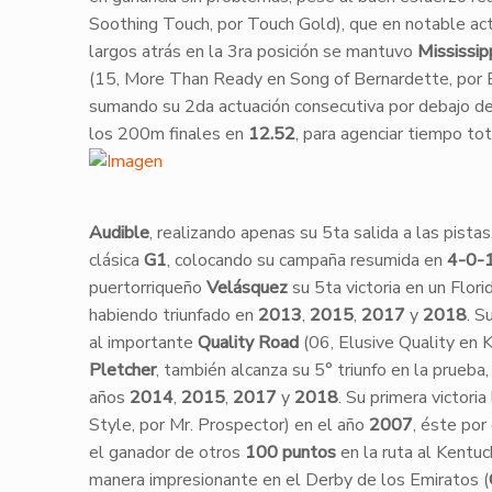
Soothing Touch, por Touch Gold), que en notable act
largos atrás en la 3ra posición se mantuvo
Mississip
(15, More Than Ready en Song of Bernardette, por B
sumando su 2da actuación consecutiva por debajo del
los 200m finales en
12.52
, para agenciar tiempo to
Audible
, realizando apenas su 5ta salida a las pista
clásica
G1
, colocando su campaña resumida en
4-0-
puertorriqueño
Velásquez
su 5ta victoria en un Flori
habiendo triunfado en
2013
,
2015
,
2017
y
2018
. S
al importante
Quality Road
(06, Elusive Quality en K
Pletcher
, también alcanza su 5° triunfo en la prueb
años
2014
,
2015
,
2017
y
2018
. Su primera victori
Style, por Mr. Prospector) en el año
2007
, éste por
el ganador de otros
100 puntos
en la ruta al Kentuc
manera impresionante en el Derby de los Emiratos (