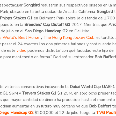
 espectacular
Songbird
realizaron sus respectivos briseos en la 
ark, ubicado en la bella ciudad de Arcadia, California.
Songbird
t
Phipps Stakes G1
en Belmont Park sobre la distancia de 1,700
 puesto en la
Breeders’ Cup Distaff G1
2017. Mientras que
Arr
de julio en el
San Diego Handicap G2
en Del Mar.
s World’s Best Horse
y
The Hong Kong Jockey Club
, el tordillo
pasar el 24 exactos los dos primeros furlones y continuando ha
s de este
video
podemos disfrutar con qué facilidad este hijo de
olo para mantenerlo en forma.” Declaró su entrenador
Bob Baffer
te victorias consecutivas incluyendo la
Dubai World Cup UAE-1
ic G1
$6M y
Travers Stakes G1
$1.25M, en solo ocho presentac
dos que mayor cantidad de dinero ha producido, hasta el momento
podrían aumentar en un futuro muy cercano ya que
Bob Baffert
ti
Diego Handicap G2
$200,000 el 22 de julio, luego la
TVG Pacifi