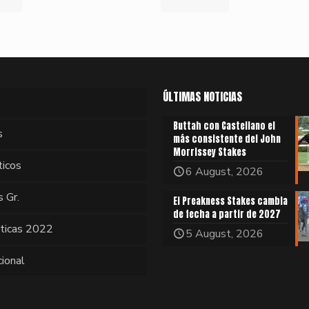
ÚLTIMAS NOTICIAS
Buttah con Castellano el
s
más consistente del John
Morrissey Stakes
ticos
6 August, 2026
s Gr.
El Preakness Stakes cambia
de fecha a partir de 2027
sticas 2022
5 August, 2026
cional