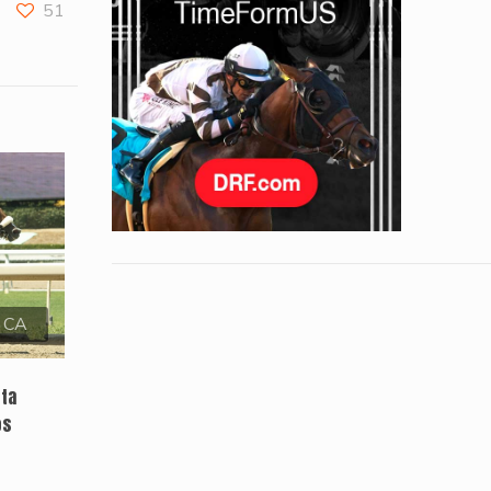
51
, CA
sta
os