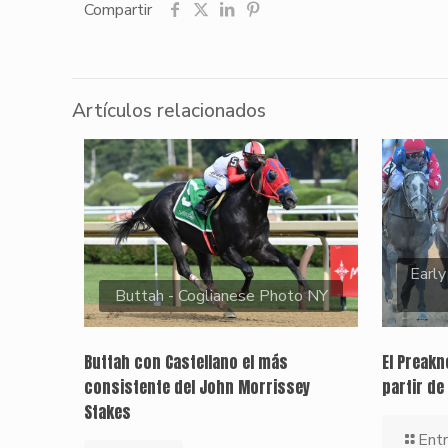
Compartir
Artículos relacionados
Early
Buttah - Coglianese Photo NY
Buttah con Castellano el más
El Preak
consistente del John Morrissey
partir de
Stakes
Entr