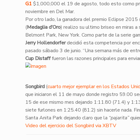
G1
$1,000,000 el 19 de agosto, todo esto como pr
noviembre en Del Mar.
​Por otro lado, la ganadora del premio Eclipse 2015
(
Medaglia d’Oro
) realizo su ultimo briseo en miras 
Belmont Park, New York. Como parte de la serie ga
Jerry Hollendorfer
decidió esta competencia por enc
pasado sábado 3 de junio. “Una semana más de entr
Cup
Distaff
fueron las razones principales para envia
Songbird
(
cuarto mejor ejemplar en los Estados U
que iniciaron el 11 de mayo donde registro 59.00 se
15 de ese mismo mes dejando 1:11.80 (71.4) y 1:13.
siete furlones en 1:25.40 (81.2) sin hacerle nada. F
Santa Anita Park dejando claro que la
“pajarita”
quie
Video del ejercicio del Songbird via XBTV