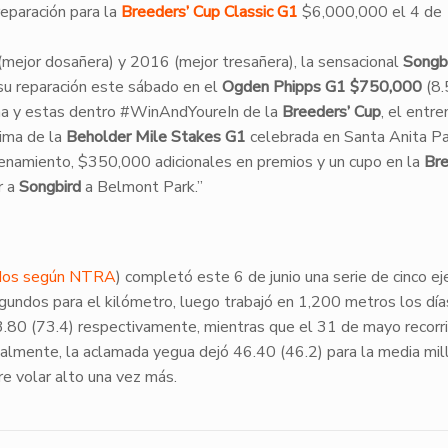
eparación para la
Breeders’ Cup Classic G1
$6,000,000 el 4 de
 (mejor dosañera) y 2016 (mejor tresañera), la sensacional
Songb
a su reparación este sábado en el
Ogden Phipps G1 $750,000
(8.
na y estas dentro #WinAndYoureIn de la
Breeders’ Cup
, el entr
ima de la
Beholder Mile Stakes G1
celebrada en Santa Anita Pa
enamiento, $350,000 adicionales en premios y un cupo en la
Bre
r a
Songbird
a Belmont Park.”
nidos según NTRA
) completó este 6 de junio una serie de cinco eje
gundos para el kilómetro, luego trabajó en 1,200 metros los día
80 (73.4) respectivamente, mientras que el 31 de mayo recorri
inalmente, la aclamada yegua dejó 46.40 (46.2) para la media mil
re volar alto una vez más.