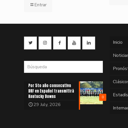
Entrar
Inicio
Noticia
Pronós
Clásico
Por 5to año consecutivo
DRF en Español transmitirá
Estadí
Kentucky Downs
0
29 July, 2026
Interna