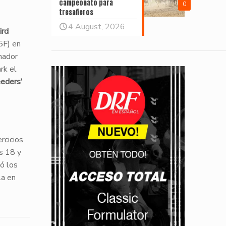
campeonato para
0
tresañeros
4 August, 2026
ird
5F) en
enador
rk el
eders’
rcicios
s 18 y
ó los
la en