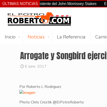
no el más consistente del John Morrissey Stakes
ÚLTIMAS NOTICIAS
El Preakne
Inicio
Noticias
La Referencia
Carre
Arrogate y Songbird ejerci
6 June, 2017
Por Roberto L Rodriguez
Photo Chris Crestik @ElPotroRoberto