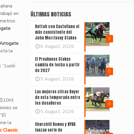
mañana
rabajó en
ÚLTIMAS NOTICIAS
 metros
Buttah con Castellano el
ogate
más consistente del
John Morrissey Stakes
0
Arrogate
6 August, 2026
sta la
El Preakness Stakes
cambia de fecha a partir
t
. “Lució
de 2027
0
5 August, 2026
Las mejores cifras Beyer
de esta temporada entre
$10M,
los dosañeros
0
iones se
5 August, 2026
“El
ene la
Churchill Downs y NYRA
c Classic
lanzan serie de