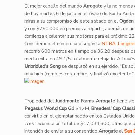
​El mejor caballo del mundo
Arrogate
y la no menos
de hoy martes 6 de junio en el óvalo de Santa Anita P
miras a su compromiso de este sábado en el
Ogden 
y con $750,000 en premios a repartir, además de un
comienza a calentar sus motores para el próximo 22 
​Considerado el número uno según la
NTRA
,
Longine
recorrió 600 metros en tiempo de 36.20 después de 
media milla en 49 1/5 totalmente relajado. A travé
Unbridled’s Song
se desplazó en su ejercicio. “Es s
muy bien (como es costumbre) y finalizó excelente.”
​Propiedad del
Juddmonte Farms
,
Arrogate
tiene sie
Pegasus World Cup G1
$12M,
Breeders’ Cup Class
convirtió en el ejemplar nacido en los Estados Uni
Tren”
acumula un total de $17,084,600, cifras que 
intención de enviar a su consentido
Arrogate
al
San 