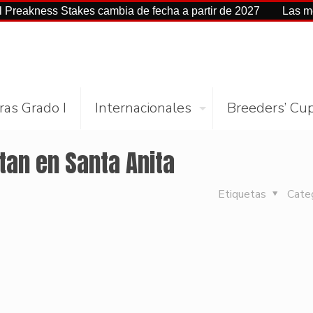
ss Stakes cambia de fecha a partir de 2027
Las mejores ci
ras Grado I
Internacionales
Breeders’ Cu
tan en Santa Anita
Etiquetas
Cate