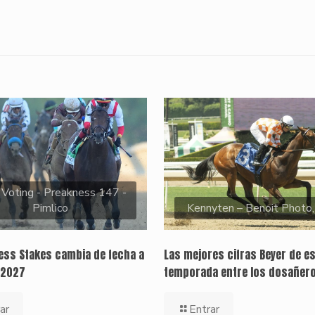
 Voting - Preakness 147 -
Pimlico
Kennyten – Benoit Photo
ness Stakes cambia de fecha a
Las mejores cifras Beyer de e
 2027
temporada entre los dosañer
ar
Entrar