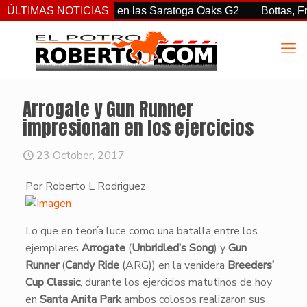
iz Jr. sorprendió en las Saratoga Oaks G2
ÚLTIMAS NOTICIAS
Bottas, Franco,
Arrogate y Gun Runner
impresionan en los ejercicios
23 October, 2017
Por Roberto L Rodriguez
​Lo que en teoría luce como una batalla entre los
ejemplares
Arrogate
(
Unbridled’s Song
) y
Gun
Runner
(
Candy Ride
(ARG)) en la venidera
Breeders’
Cup Classic
, durante los ejercicios matutinos de hoy
en
Santa
Anita Park
ambos colosos realizaron sus