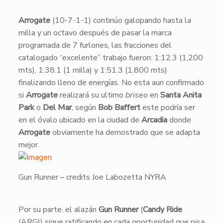
Arrogate
(10-7-1-1) continúo galopando hasta la
milla y un octavo después de pasar la marca
programada de 7 furlones, las fracciones del
catalogado “excelente” trabajo fueron: 1:12.3 (1,200
mts), 1:38.1 (1 milla) y 1:51.3 (1,800 mts)
finalizando lleno de energías. No esta aun confirmado
si
Arrogate
realizará su ultimo
briseo
en
Santa Anita
Park
o
Del Mar
, según
Bob Baffert
este podría ser
en el óvalo ubicado en la ciudad de
Arcadia
donde
Arrogate
obviamente ha demostrado que se adapta
mejor.
Gun Runner – credits Joe Labozetta NYRA
​Por su parte, el alazán
Gun Runner
(
Candy Ride
(ARG)) sigue ratificando en cada oportunidad que pisa