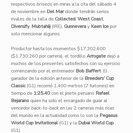
respectivos
briseos
en miras a la cita del sábado 4
de noviembre en
Del Mar
donde tendrán serios
rivales de la talla de
Collected
,
West Coast
,
Diversify
,
Mubtahiij
(IRE),
Gunnevera
y
Keen Ice
por
solo mencionar algunos.
​Productor hasta los momentos $17,302,600
($1,730,260 por carrera), el tordillo
Arrogate
dejó a
muchos de los presentes satisfechos con su ejercicio
comenzando por el entrenador
Bob Baffert
. El
ganador de la edición anterior de la
Breeders’ Cup
Classic
(G1) recorrió 1,400 metros (7 furlones) en
tiempo de
1:25.40
con el jinete peruano
Rafael
Bejarano
quien ha sido el encargado de guiar al
vencedor
back-to-back
en las 2 carreras más ricas
del mundo en la actualidad como lo son la
Pegasus
World Cup Invitational
(G1) y la
Dubai World Cup
(G1).