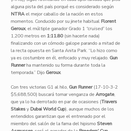
alguna pista del país porqué es considerado según
NTRA
el mejor caballo de la nación en estos
momentos. Conducido por su jinete habitual
Florent
Geroux
, el múltiple ganador Grado 1
“cruised
” los
1,200 metros en
1:11.80
(sin hacerle nada)
finalizando con un cómodo galope parando a mitad de
la recta opuesta en Santa Anita Park. “Lo hizo como
ya es costumbre en él, enfocado y muy relajado.
Gun
Runner
ha mantenido su forma durante toda la
temporada.” Dijo
Geroux
.
Con tres victorias G1 al hilo,
Gun Runner
(17-10-3-2
$5,688,500) buscar
á
tomar venganza de
Arrogate
,
que ya lo ha derrotado en par de ocasiones (
Travers
Stakes
y
Dubai World Cup
), aunque muchos de los
entendidos garantizan que el entrenado por el
miembro del salón de la fama del hipismo
Steven