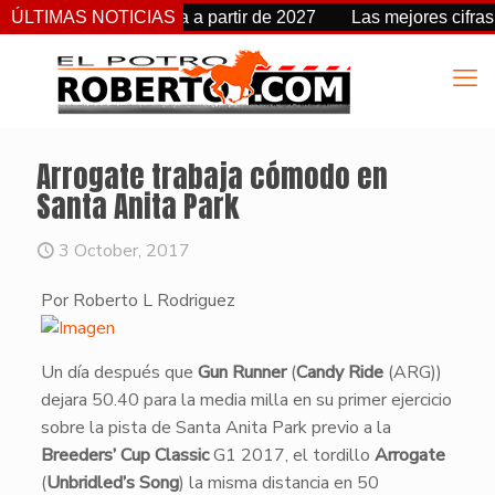
cambia de fecha a partir de 2027
ÚLTIMAS NOTICIAS
Las mejores cifras Beyer
Arrogate trabaja cómodo en
Santa Anita Park
3 October, 2017
Por Roberto L Rodriguez
​Un día después que
Gun Runner
(
Candy Ride
(ARG))
dejara 50.40 para la media milla en su primer ejercicio
sobre la pista de Santa Anita Park previo a la
Breeders’ Cup Classic
G1 2017, el tordillo
Arrogate
(
Unbridled’s Song
) la misma distancia en 50