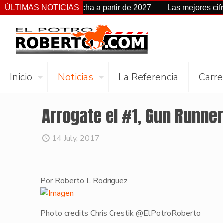
 cambia de fecha a partir de 2027
ÚLTIMAS NOTICIAS
Las mejores cifras Beyer
Inicio
Noticias
La Referencia
Carre
Arrogate el #1, Gun Runne
14 July, 2017
Por Roberto L Rodriguez
Photo credits Chris Crestik @ElPotroRoberto