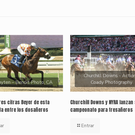
Churchill Downs - Action
yten – Benoit Photo, CA
Coady Photography
es cifras Beyer de esta
Churchill Downs y NYRA lanzan 
a entre los dosañeros
campeonato para tresañeros
ar
Entrar