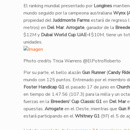
​El ranking mundial presentado por
Longines
mantiene
mundo seguido por la campeona australiana
Wynx (
propiedad del
Juddmonte Farms
estará de regreso 
metros) en
Del Mar
.
Arrogate
, ganador de la
Breede
$12M y
Dubai World Cup
UAE-I
$10M, tiene un to
unidades.
Photo credits Tricia Warrens @ElPotroRoberto
Por su parte, el bello alazán
Gun Runner
(
Candy Rid
mundo con 125 puntos. Entrenado por el miembro d
Foster Handicap G1
el pasado 17 de junio en
Church
en tiempo de 1:47.56 (107.3) para la milla y un oct
fuerzas en la
Breeders’ Cup Classic G1
en
Del Mar
e
opuestas.
Arrogate
en el Oeste, mientras que
Gun R
estará participando en el
Whitney G1
(9F) el 5 de a