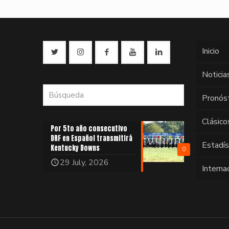
Inicio
Noticia
Pronós
Clásico
Por 5to año consecutivo
DRF en Español transmitirá
Estadí
Kentucky Downs
0
29 July, 2026
Interna