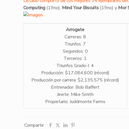
Listado completo de los mejores 34 ejemplares de
Computing
(19no),
Mind Your Biscuits
(19no) y
Mor S
Arrogate
Carreras: 8
Triunfos: 7
Segundos: 0
Terceros: 1
Triunfos Grado-I: 4
Producción: $17,084,600 (récord)
Producción por carrera: $2,135,575 (récord)
Entrenador: Bob Baffert
Jinete: Mike Smith
Propietario: Juddmonte Farms
Compartir