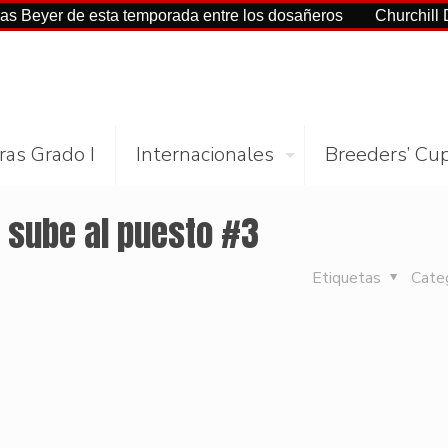
 de esta temporada entre los dosañeros
Churchill Downs y 
ras Grado I
Internacionales
Breeders’ Cu
r sube al puesto #3
Etiquetas
Cate