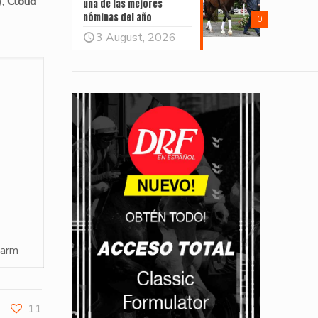
),
Cloud
una de las mejores
nóminas del año
0
3 August, 2026
Farm
11