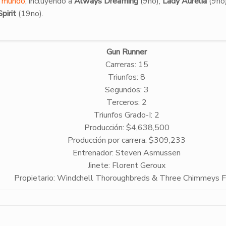
l mundo
, incluyendo a
Always Dreaming
(9no),
Lady Aurelia
(9no
pirit
(19no).
Gun Runner
Carreras: 15
Triunfos: 8
Segundos: 3
Terceros: 2
Triunfos Grado-I: 2
Producción: $4,638,500
Producción por carrera: $309,233
Entrenador: Steven Asmussen
Jinete: Florent Geroux
Propietario: Windchell Thoroughbreds & Three Chimmeys 