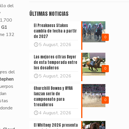
llo del
y
ÚLTIMAS NOTICIAS
 1,700
El Preakness Stakes
s G1
cambia de fecha a partir
ene 132
de 2027
0
5 August, 2026
Las mejores cifras Beyer
de esta temporada entre
los dosañeros
0
gres del
5 August, 2026
tephen
cuerpos
Churchill Downs y NYRA
idan
lanzan serie de
campeonato para
stas
0
tresañeros
, donde
4 August, 2026
El Whitney 2026 presenta