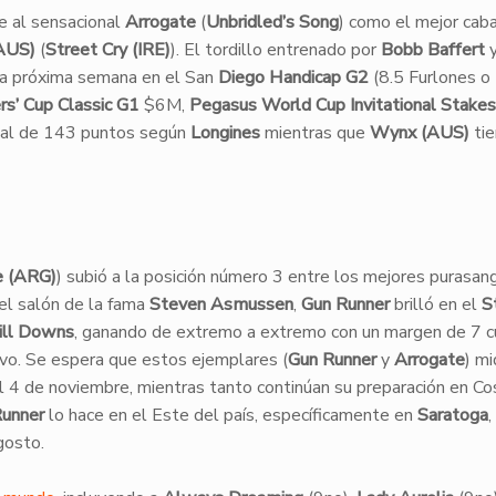
 al sensacional
Arrogate
(
Unbridled’s Song
) como el mejor caba
AUS)
(
Street Cry (IRE)
). El tordillo entrenado por
Bobb Baffert
la próxima semana en el San
Diego Handicap G2
(8.5 Furlones o
rs’ Cup Classic G1
$6M,
Pegasus World Cup Invitational Stake
tal de 143 puntos según
Longines
mientras que
Wynx (AUS)
ti
e (ARG)
) subió a la posición número 3 entre los mejores purasan
el salón de la fama
Steven Asmussen
,
Gun Runner
brilló en el
S
ill Downs
, ganando de extremo a extremo con un margen de 7 
avo. Se espera que estos ejemplares (
Gun Runner
y
Arrogate
) m
l 4 de noviembre, mientras tanto continúan su preparación en Co
unner
lo hace en el Este del país, específicamente en
Saratoga
gosto.