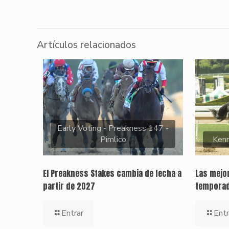
Artículos relacionados
Early Voting - Preakness 147 -
Pimlico
Kenn
El Preakness Stakes cambia de fecha a
Las mejor
partir de 2027
temporad
Entrar
Entr