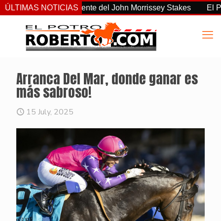
o el más consistente del John Morrissey Stakes
ÚLTIMAS NOTICIAS
El Preaknes
Arranca Del Mar, donde ganar es
más sabroso!
15 July, 2025