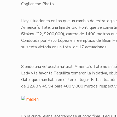
Coglianese Photo
​Hay situaciones en las que un cambio de estrategia 
America´s Tale
, una hija de
Gio Ponti
que se convirti
Stakes
(G2, $200,000), carrera de 1400 metros que f
Conducida por Paco López en reemplazo de Brian Herná
su sexta victoria en un total de 17 actuaciones.
​Siendo una velocista natural,
America’s Tale
no salió
Lady
y la favorita
Tequilita
tomaron la iniciativa, ob
Gale
, que marchaba en el tercer lugar. Esta situació
de 22.68 y 45.94 para 400 y 800 metros, respecti
​En la curva lejana, acercándose al codo final,
Tequili