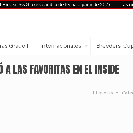
eakness Stakes cambia de fecha a partir de 2027
Las mejore
ras Grado I
Internacionales
Breeders’ Cu
 A LAS FAVORITAS EN EL INSIDE
Etiquetas
Cate