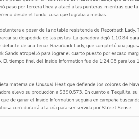
ió paso por tercera línea y atacó a las punteras, mientras que la
rreno desde el fondo, cosa que lograba a medias.
delantera a pesar de la notable resistencia de
Razorback Lady
.
marcar su despedida de las pistas. La ganadora dejó 1:10.84 para
r delante de una tenaz
Razorback Lady
, que completó una jugos
nk Sands
atropelló para lograr el cuarto puesto por escaso mar
 El tiempo final del Inside Information fue de 1:24.08 para los
nieta materna de
Unusual Heat
que defiende los colores de Na
dora elevó su producción a $390,573. En cuanto a
Tequilita
, su
 que de ganar el Inside Information seguiría en campaña buscand
liosa corredora irá a la cría para ser servida por
Street Sense
.