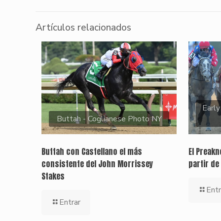
Artículos relacionados
Early
Buttah - Coglianese Photo NY
Buttah con Castellano el más
El Preak
consistente del John Morrissey
partir de
Stakes
Entr
Entrar