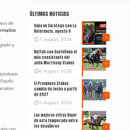
ÚLTIMAS NOTICIAS
caso de
Gana en Saratoga con La
ormation
Referencia, agosto 8
.
0
7 August, 2026
grado y
Buttah con Castellano el
más consistente del
John Morrissey Stakes
0
6 August, 2026
azorback
e
Pacific
El Preakness Stakes
rciales
cambia de fecha a partir
de 2027
0
5 August, 2026
Las mejores cifras Beyer
de esta temporada entre
los dosañeros
0
zaba con