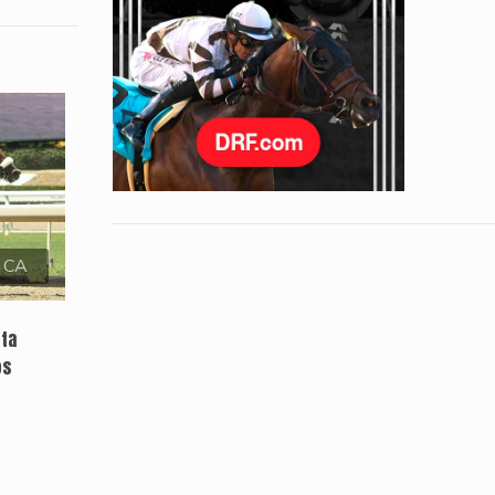
, CA
sta
os