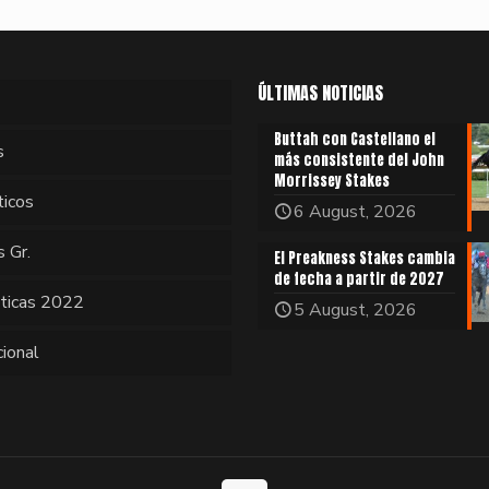
ÚLTIMAS NOTICIAS
Buttah con Castellano el
s
más consistente del John
Morrissey Stakes
ticos
6 August, 2026
s Gr.
El Preakness Stakes cambia
de fecha a partir de 2027
sticas 2022
5 August, 2026
cional