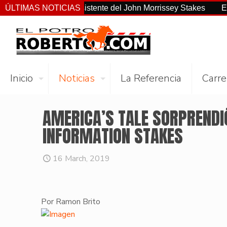
tellano el más consistente del John Morrissey Stakes
ÚLTIMAS NOTICIAS
El Pr
Inicio
Noticias
La Referencia
Carre
AMERICA’S TALE SORPRENDIÓ
INFORMATION STAKES
16 March, 2019
Por Ramon Brito