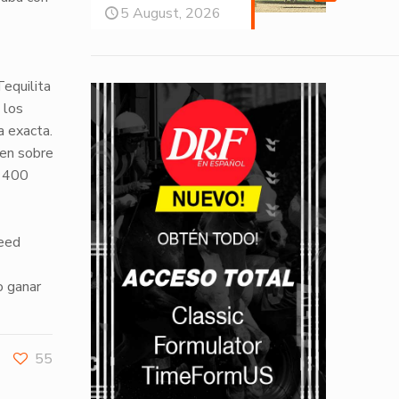
5 August, 2026
Tequilita
 los
a exacta.
gen sobre
 1400
veed
o ganar
55