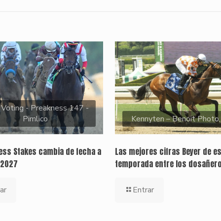
 Voting - Preakness 147 -
Pimlico
Kennyten – Benoit Photo
ness Stakes cambia de fecha a
Las mejores cifras Beyer de e
 2027
temporada entre los dosañer
ar
Entrar