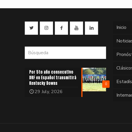
Inicio
Noticia
Pronós
Clásico
Por 5to año consecutivo
DRF en Español transmitirá
Estadí
Kentucky Downs
0
29 July, 2026
Interna