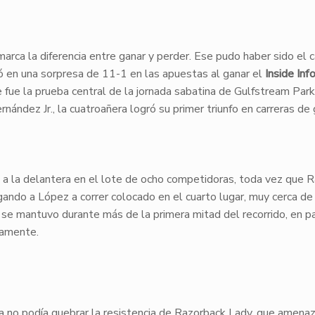
marca la diferencia entre ganar y perder. Ese pudo haber sido el 
ó en una sorpresa de 11-1 en las apuestas al ganar el
Inside Inf
ue la prueba central de la jornada sabatina de Gulfstream Park
ndez Jr., la cuatroañera logró su primer triunfo en carreras de 
 a la delantera en el lote de ocho competidoras, toda vez que
R
ligando a López a correr colocado en el cuarto lugar, muy cerca d
n se mantuvo durante más de la primera mitad del recorrido, en pa
vamente.
ta
no podía quebrar la resistencia de
Razorback Lady
, que amena