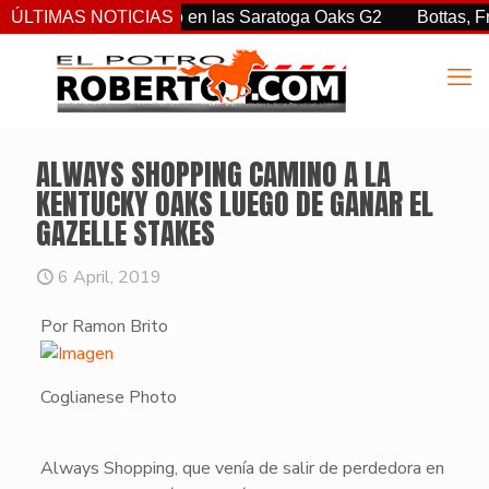
iz Jr. sorprendió en las Saratoga Oaks G2
ÚLTIMAS NOTICIAS
Bottas, Franco, 
ALWAYS SHOPPING CAMINO A LA
KENTUCKY OAKS LUEGO DE GANAR EL
GAZELLE STAKES
6 April, 2019
Por Ramon Brito
Coglianese Photo
Always Shopping
, que venía de salir de perdedora en