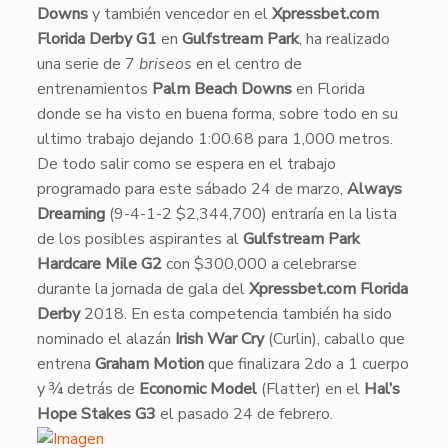
Downs
y también vencedor en el
Xpressbet.com
Florida Derby G1
en
Gulfstream Park
, ha realizado
una serie de 7
briseos
en el centro de
entrenamientos
Palm Beach Downs
en Florida
donde se ha visto en buena forma, sobre todo en su
ultimo trabajo dejando 1:00.68 para 1,000 metros.
​De todo salir como se espera en el trabajo
programado para este sábado 24 de marzo,
Always
Dreaming
(9-4-1-2 $2,344,700) entraría en la lista
de los posibles aspirantes al
Gulfstream Park
Hardcare Mile G2
con $300,000 a celebrarse
durante la jornada de gala del
Xpressbet.com Florida
Derby
2018. En esta competencia también ha sido
nominado el alazán
Irish War Cry
(Curlin), caballo que
entrena
Graham Motion
que finalizara 2do a 1 cuerpo
y ¾ detrás de
Economic Model
(Flatter) en el
Hal’s
Hope Stakes G3
el pasado 24 de febrero.