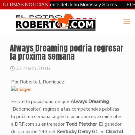
no el más consistente del John Morrissey Stakes
ÚLTIMAS NOTICIAS
El Preakne
Always Dreaming podría regresar
la próxima semana
22 March, 2018
Por Roberto L Rodriguez
​Existe la posibilidad de que
Always Dreaming
(Bodemesiter) regrese a las competencias publicas
la próxima semana según lo anunciara este miércoles
a DRF.com su entrenador
Todd Pletcher
. El ganador
de la edición 143 del
Kentucky Derby G1
en
Churchill