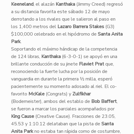
Keeneland
, el alazán
Kanthaka
(Jimmy Creed) regresó
a su distancia favorita este sábado 12 de mayo
derrotando a los rivales que le salieron al paso en
los 1,400 metros del
Lazaro Barrera Stakes
(G3)
$100,000 celebrado en el hipódromo de
Santa Anita
Park
.
​Soportando el máximo hándicap de la competencia
de 124 libras,
Kanthaka
(6-3-0-1) se apoyó en una
brillante conducción de su jinete
Flaviet Prat
que,
reconociendo la fuerte lucha por la posición de
vanguardia en durante la primera ½ milla, esperó
pacientemente su momento adosado al riel. El co-
favorito
McKale
(Congrats) y
Zulfikhar
(Bodemeister), ambos del establo de
Bob Baffert
,
se fueron a marcar los parciales acompañados por
King Cause
(Creative Cause). Fracciones de 23.05,
45.53 y 1:10.12 delataban que la pista de
Santa
Anita Park
no estaba tan rápida como de costumbre,