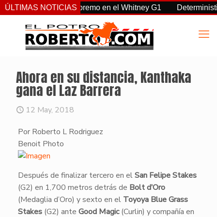
a, Sovereignty supremo en el Whitney G1
ÚLTIMAS NOTICIAS
Deterministic: hér
Ahora en su distancia, Kanthaka
gana el Laz Barrera
12 May, 2018
Por Roberto L Rodriguez
​Benoit Photo
​Después de finalizar tercero en el
San Felipe Stakes
(G2) en 1,700 metros detrás de
Bolt d’Oro
(Medaglia d’Oro) y sexto en el
Toyoya Blue Grass
Stakes
(G2) ante
Good Magic
(Curlin) y compañía en