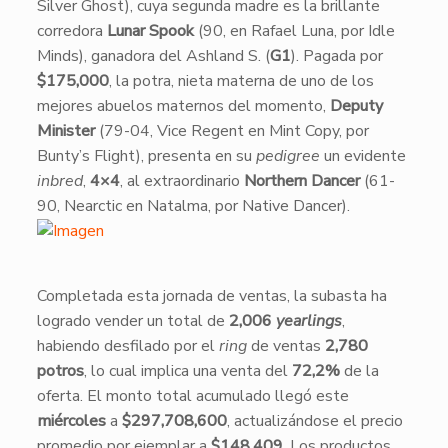
Silver Ghost), cuya segunda madre es la brillante
corredora
Lunar Spook
(90, en Rafael Luna, por Idle
Minds), ganadora del Ashland S. (
G1
). Pagada por
$175,000
, la potra, nieta materna de uno de los
mejores abuelos maternos del momento,
Deputy
Minister
(79-04, Vice Regent en Mint Copy, por
Bunty’s Flight), presenta en su
pedigree
un evidente
inbred
,
4×4
, al extraordinario
Northern Dancer
(61-
90, Nearctic en Natalma, por Native Dancer).
Completada esta jornada de ventas, la subasta ha
logrado vender un total de
2,006
yearlings
,
habiendo desfilado por el
ring
de ventas
2,780
potros
, lo cual implica una venta del
72,2%
de la
oferta. El monto total acumulado llegó este
miércoles
a
$297,708,600
, actualizándose el precio
promedio por ejemplar a
$148,409
. Los productos