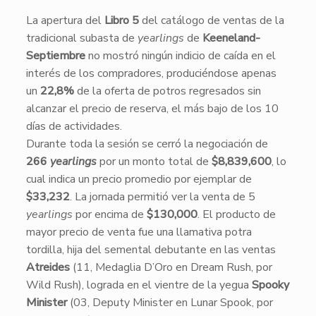
La apertura del
Libro 5
del catálogo de ventas de la
tradicional subasta de
yearlings
de
Keeneland-
Septiembre
no mostró ningún indicio de caída en el
interés de los compradores, produciéndose apenas
un
22,8%
de la oferta de potros regresados sin
alcanzar el precio de reserva, el más bajo de los 10
días de actividades.
​Durante toda la sesión se cerró la negociación de
266
yearlings
por un monto total de
$8,839,600
, lo
cual indica un precio promedio por ejemplar de
$33,232
. La jornada permitió ver la venta de 5
yearlings
por encima de
$130,000
. El producto de
mayor precio de venta fue una llamativa potra
tordilla, hija del semental debutante en las ventas
Atreides
(11, Medaglia D’Oro en Dream Rush, por
Wild Rush), lograda en el vientre de la yegua
Spooky
Minister
(03, Deputy Minister en Lunar Spook, por