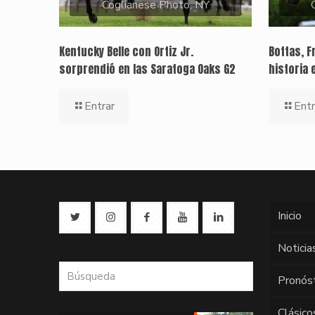
Coglianese Photo, NY
Kentucky Belle con Ortiz Jr.
Bottas, F
sorprendió en las Saratoga Oaks G2
historia 
Entrar
Entr
Inicio
Noticia
Pronós
Clásico