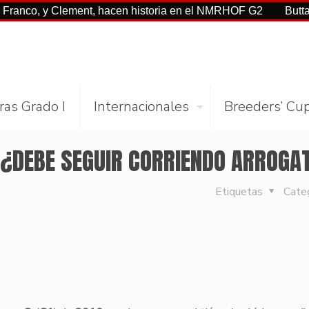
 y Clement, hacen historia en el NMRHOF G2
Buttah con Ca
ras Grado I
Internacionales
Breeders’ Cu
: ¿DEBE SEGUIR CORRIENDO ARROGA
Etiquetas
Cate