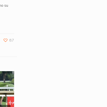
mo su
87