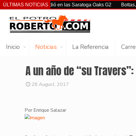
tiz Jr. sorprendió en las Saratoga Oaks G2
ÚLTIMAS NOTICIAS
Bottas, Franco,
Inicio
Noticias
La Referencia
Carre
A un año de “su Travers”
28 August, 2017
Por Enrique Salazar