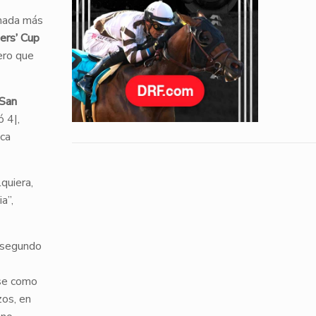
 nada más
ers’ Cup
pero que
San
ó 4|,
ica
quiera,
a”,
l segundo
ose como
zos, en