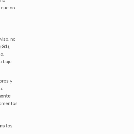
no
o que no
viso, no
(
G1
),
o,
u bajo
ores y
lo
onte
momentos
ms
los