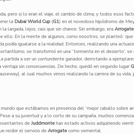
uda, pero si lo eran el viaje, el cambio de clima, y todos esos fac
rrer la
Dubai World Cup
(
G1
) en el novedoso hipódromo de Me
 la largada, lejos, casi que sin chance. Sin embargo, era
Arrogate
ello. En la mente de algunos, como nosotros, se planteó: ‘que
a podía igualarse a la realidad. Entonces, realizando una actuaci
portantísimo, se transformó en una “tormenta en el desierto”, se 
 la partida a ser un contundente ganador, derrotando a ejemplare
ña ventaja sin consecuencias. De hecho, quedó en segundo lugar
G
auseway), al cual muchos vimos realizando la carrera de su vida,
l mundo que estábamos en presencia del “mejor caballo sobre ar
l. Pese a su juventud y a lo corto de su campaña, muchos comenza
presentantes de
Juddmonte
han estado activos adquiriendo vientr
e recibir el servicio de
Arrogate
como semental.