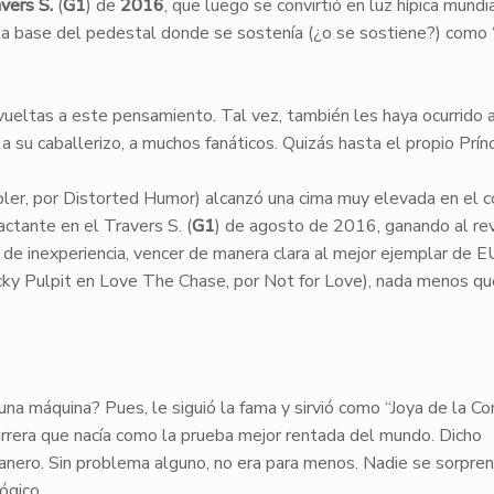
vers S.
(
G1
) de
2016
, que luego se convirtió en luz hípica mundia
 la base del pedestal donde se sostenía (¿o se sostiene?) como 
vueltas a este pensamiento. Tal vez, también les haya ocurrido 
, a su caballerizo, a muchos fanáticos. Quizás hasta el propio Prín
ler, por Distorted Humor) alcanzó una cima muy elevada en el 
actante en el Travers S. (
G1
) de agosto de 2016, ganando al re
 de inexperiencia, vencer de manera clara al mejor ejemplar de 
ky Pulpit en Love The Chase, por Not for Love), nada menos qu
na máquina? Pues, le siguió la fama y sirvió como “Joya de la Co
carrera que nacía como la prueba mejor rentada del mundo. Dicho
anero. Sin problema alguno, no era para menos. Nadie se sorpren
lógico.