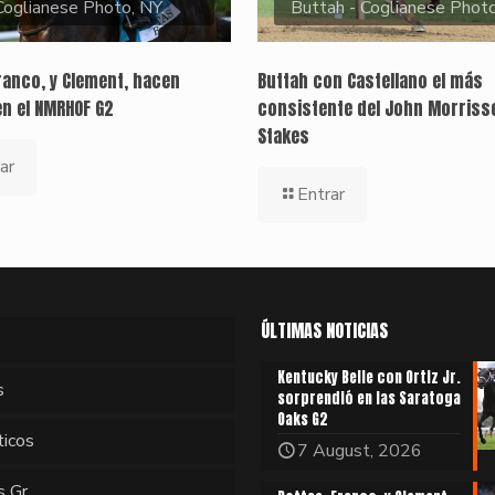
Coglianese Photo, NY.
Buttah - Coglianese Phot
ranco, y Clement, hacen
Buttah con Castellano el más
en el NMRHOF G2
consistente del John Morriss
Stakes
ar
Entrar
ÚLTIMAS NOTICIAS
Kentucky Belle con Ortiz Jr.
s
sorprendió en las Saratoga
Oaks G2
ticos
7 August, 2026
s Gr.