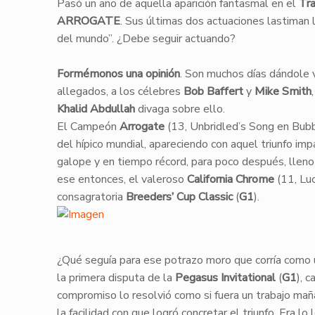
​​Pasó un año de aquella aparición fantasmal en el
Tra
ARROGATE
. Sus últimas dos actuaciones lastiman
del mundo”. ¿Debe seguir actuando?
Formémonos una opinión
. Son muchos días dándole 
allegados, a los célebres
Bob Baffert
y
Mike Smith
Khalid Abdullah
divaga sobre ello.
​El Campeón
Arrogate
(13, Unbridled’s Song en Bubb
del hípico mundial, apareciendo con aquel triunfo imp
galope y en tiempo récord, para poco después, lleno
ese entonces, el valeroso
California Chrome
(11, Luc
consagratoria
Breeders’ Cup Classic
(
G1
).
¿Qué seguía para ese potrazo moro que corría como u
la primera disputa de la
Pegasus
Invitational
(
G1
), 
compromiso lo resolvió como si fuera un trabajo mañ
la facilidad con que logró concretar el triunfo. Era lo 