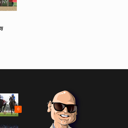
o NY
ey
0