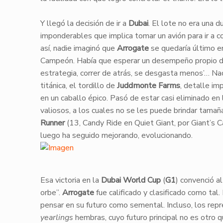
Y llegó la decisión de ir a
Dubai
. El lote no era una d
imponderables que implica tomar un avión para ir a co
así, nadie imaginó que
Arrogate
se quedaría último en
Campeón. Había que esperar un desempeño propio de 
estrategia, correr de atrás, se desgasta menos’… Nad
titánica, el tordillo de
Juddmonte Farms
, detalle im
en un caballo épico. Pasó de estar casi eliminado en
valiosos, a los cuales no se les puede brindar tama
Runner
(13, Candy Ride en Quiet Giant, por Giant’s C
luego ha seguido mejorando, evolucionando.
​Esa victoria en la
Dubai World Cup
(
G1
) convenció a
orbe”.
Arrogate
fue calificado y clasificado como ta
pensar en su futuro como semental. Incluso, los re
yearlings
hembras, cuyo futuro principal no es otro qu