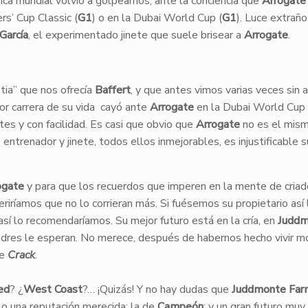
ica mundial volvió a golpearnos, ante la conciencia que
Arrogate
rs’ Cup Classic (
G1
) o en la Dubai World Cup (
G1
). Luce extrañ
García
, el experimentado jinete que suele brisear a
Arrogate
.
tia” que nos ofrecía
Baffert
, y que antes vimos varias veces sin a
jor carrera de su vida cayó ante
Arrogate
en la Dubai World Cup 
es y con facilidad. Es casi que obvio que
Arrogate
no es el mism
entrenador y jinete, todos ellos inmejorables, es injustificable s
ogate
y para que los recuerdos que imperen en la mente de criad
eriríamos que no lo corrieran más. Si fuésemos su propietario así 
así lo recomendaríamos. Su mejor futuro está en la cría, en
Juddm
dres le esperan. No merece, después de habernos hecho vivir 
de
Crack
.
ed
? ¿
West Coast
?… ¡Quizás! Y no hay dudas que
Juddmonte Far
lo una reputación merecida: la de
Campeón
; y un gran futuro muy