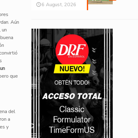
6 August, 2026
tores
ydan. Aún
, un
 buena
ón
convirtió
s
un
 pero que
ena del
ron a
es y