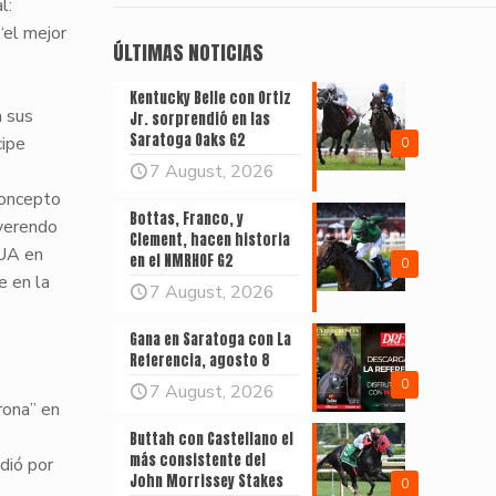
l:
“el mejor
ÚLTIMAS NOTICIAS
Kentucky Belle con Ortiz
a sus
Jr. sorprendió en las
Saratoga Oaks G2
cipe
0
7 August, 2026
concepto
Bottas, Franco, y
verendo
Clement, hacen historia
EUA en
en el NMRHOF G2
0
e en la
7 August, 2026
Gana en Saratoga con La
Referencia, agosto 8
0
7 August, 2026
rona” en
Buttah con Castellano el
más consistente del
dió por
John Morrissey Stakes
0