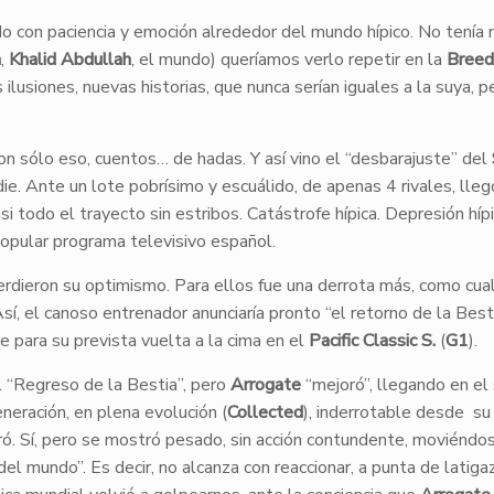
o con paciencia y emoción alrededor del mundo hípico. No tenía
h
,
Khalid
Abdullah
, el mundo) queríamos verlo repetir en la
Breed
as ilusiones, nuevas historias, que nunca serían iguales a la suya, 
n sólo eso, cuentos… de hadas. Y así vino el “desbarajuste” del
ie. Ante un lote pobrísimo y escuálido, de apenas 4 rivales, lleg
i todo el trayecto sin estribos. Catástrofe hípica. Depresión híp
popular programa televisivo español.
perdieron su optimismo. Para ellos fue una derrota más, como cual
sí, el canoso entrenador anunciaría pronto “el retorno de la Besti
e para su prevista vuelta a la cima en el
Pacific Classic S.
(
G1
).
al “Regreso de la Bestia”, pero
Arrogate
“mejoró”, llegando en e
neración, en plena evolución (
Collected
), inderrotable desde su
oró. Sí, pero se mostró pesado, sin acción contundente, moviénd
del mundo”. Es decir, no alcanza con reaccionar, a punta de latiga