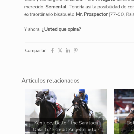
merecido:
Semental
. Tendría así la posibilidad de 
extraordinario bisabuelo
Mr. Prospector
(77-90, Rais
Y ahora,
¿Usted que opina?
Compartir
Artículos relacionados
Kentucky Belle - the Saratoga
Bo
Oaks G2 - credit Angelo Lieto -
c