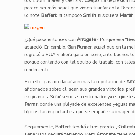
los 150m finales y caer a ½ cuerpo. La depresión híp
parece ser más aquel que vimos triunfar en la Breede
lo note
Baffert
, ni tampoco
Smith
, ni siquiera
Martín 
¿Qué pasa entonces con
Arrogate
? Porque esa “Bes
apareció. En cambio,
Gun Runner
, aquel que en la me
regresó a EUA y ahora gana en serie, ante buenos lot
porque contando con tal equipo de trabajo, con tales 
rendimiento.
Por ello, para no dañar aún más la reputación de
Arr
aficionados sobre él, sean sus grandes victorias, pref
exigiríamos. Si fuésemos su entrenador y/o su jinete 
Farms
, donde una pléyade de excelentes yeguas ma
hípicos tan importantes, que se empañe su imagen 
Seguramente,
Baffert
tendrá otros pronto. ¿
Collect
tiene y los seguirá teniendo. Pero
Arrogate
tiene só