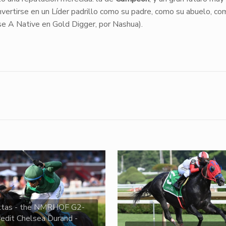
convertirse en un Líder padrillo como su padre, como su abuelo, co
e A Native en Gold Digger, por Nashua).
ttas - the NMRHOF G2-
redit Chelsea Durand -