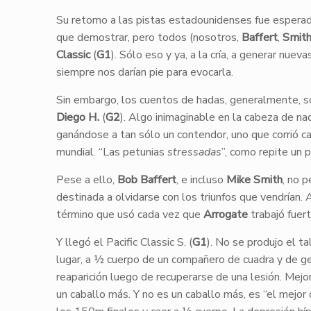
Su retorno a las pistas estadounidenses fue esperad
que demostrar, pero todos (nosotros,
Baffert
,
Smit
Classic
(
G1
). Sólo eso y ya, a la cría, a generar nuev
siempre nos darían pie para evocarla.
Sin embargo, los cuentos de hadas, generalmente, so
Diego H.
(
G2
). Algo inimaginable en la cabeza de nad
ganándose a tan sólo un contendor, uno que corrió cas
mundial. “Las petunias
stressadas
”, como repite un 
Pese a ello,
Bob Baffert
, e incluso
Mike Smith
, no 
destinada a olvidarse con los triunfos que vendrían. A
término que usó cada vez que
Arrogate
trabajó fuert
Y llegó el Pacific Classic S. (
G1
). No se produjo el t
lugar, a ½ cuerpo de un compañero de cuadra y de ge
reaparición luego de recuperarse de una lesión. Mej
un caballo más. Y no es un caballo más, es “el mejor 