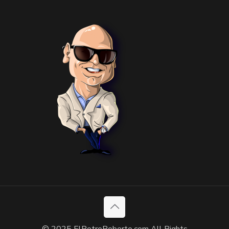
© 2025 ElPotroRoberto.com All Rights