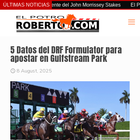
o el más consistente del John Morrissey Stakes
ÚLTIMAS NOTICIAS
El Preaknes
5 Datos del DRF Formulator para
apostar en Gulfstream Park
8 August, 2025