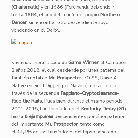
(
Charismatic
) y en 1986 (Ferdinand), debiendo ir
hasta
1964
, el año del triunfo del propio
Northern
Dancer
, sin encontrar otro descendiente suyo
venciendo en el Derby.
Vayamos ahora al caso de
Game Winner
, el Campeón
2 años 2018, el cual desciende por línea paterna del
también notable
Mr. Prospector
(70-99, Raise A
Native en Gold Digger, por Nashua), en su caso a
través de la secuencia
Fappiano-Cryptoclearance-
Ride the Rails
. Pues bien, durante el mismo período
2001-2018, han triunfado en el
Kentucky Derby
(
G1
)
hasta
8 ejemplares
descendientes por línea paterna
del importante
Mr. Prospector
, tanto como
el
44,4%
de los triunfadores del lapso señalado.