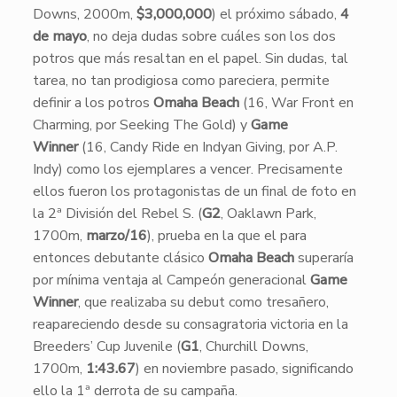
Downs, 2000m,
$3,000,000
) el próximo sábado,
4
de mayo
, no deja dudas sobre cuáles son los dos
potros que más resaltan en el papel. Sin dudas, tal
tarea, no tan prodigiosa como pareciera, permite
definir a los potros
Omaha Beach
(16, War Front en
Charming, por Seeking The Gold) y
Game
Winner
(16, Candy Ride en Indyan Giving, por A.P.
Indy) como los ejemplares a vencer. Precisamente
ellos fueron los protagonistas de un final de foto en
la 2ª División del Rebel S. (
G2
, Oaklawn Park,
1700m,
marzo/16
), prueba en la que el para
entonces debutante clásico
Omaha Beach
superaría
por mínima ventaja al Campeón generacional
Game
Winner
, que realizaba su debut como tresañero,
reapareciendo desde su consagratoria victoria en la
Breeders’ Cup Juvenile (
G1
, Churchill Downs,
1700m,
1:43.67
) en noviembre pasado, significando
ello la 1ª derrota de su campaña.