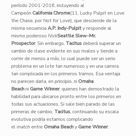
período 2001-2018, incluyendo al
Campeón
California Chrome
(11, Lucky Pulpit en Love
the Chase, por Not for Love), que desciende de la
misma secuencia
A.P. Indy-Pulpit
y responde al
mismo poderoso
Nick
Seattle Slew-Mr.
Prospector
. Sin embargo,
Tacitus
deberá superar un
cambio de clase evidente en sus rivales y tiende a
correr de menos a más, lo cual puede ser un serio
problema en un lote tan numeroso y en una carrera
tan complicada en los primeros tramos. Esa ventaja
no parecen darla, en principio, ni
Omaha
Beach
ni
Game Winner
, quienes han demostrado la
habilidad para ubicarse pronto entre los primeros en
todas sus actuaciones. Si sale bien parado de las
primeras de cambio,
Tacitus
, continuando su escala
evolutiva podría estarnos complicando
el
match
entre
Omaha Beach
y
Game Winner
.