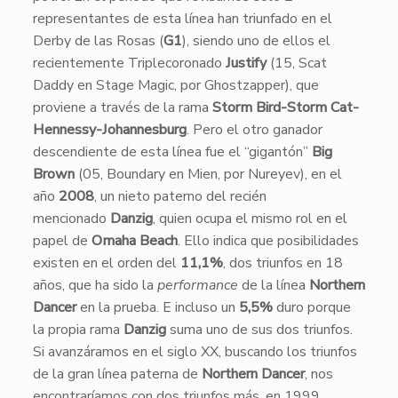
representantes de esta línea han triunfado en el
Derby de las Rosas (
G1
), siendo uno de ellos el
recientemente Triplecoronado
Justify
(15, Scat
Daddy en Stage Magic, por Ghostzapper), que
proviene a través de la rama
Storm Bird-Storm Cat-
Hennessy-Johannesburg
. Pero el otro ganador
descendiente de esta línea fue el “gigantón”
Big
Brown
(05, Boundary en Mien, por Nureyev), en el
año
2008
, un nieto paterno del recién
mencionado
Danzig
, quien ocupa el mismo rol en el
papel de
Omaha Beach
. Ello indica que posibilidades
existen en el orden del
11,1%
, dos triunfos en 18
años, que ha sido la
performance
de la línea
Northern
Dancer
en la prueba. E incluso un
5,5%
duro porque
la propia rama
Danzig
suma uno de sus dos triunfos.
Si avanzáramos en el siglo XX, buscando los triunfos
de la gran línea paterna de
Northern Dancer
, nos
encontraríamos con dos triunfos más, en 1999