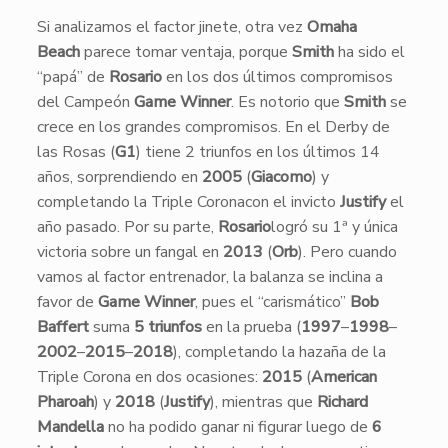
Si analizamos el factor jinete, otra vez
Omaha
Beach
parece tomar ventaja, porque
Smith
ha sido el
“papá” de
Rosario
en los dos últimos compromisos
del Campeón
Game Winner
. Es notorio que
Smith
se
crece en los grandes compromisos. En el Derby de
las Rosas (
G1
) tiene 2 triunfos en los últimos 14
años, sorprendiendo en
2005
(
Giacomo
) y
completando la Triple Coronacon el invicto
Justify
el
año pasado. Por su parte,
Rosario
logró su 1ª y única
victoria sobre un fangal en
2013
(
Orb
). Pero cuando
vamos al factor entrenador, la balanza se inclina a
favor de
Game Winner
, pues el “carismático”
Bob
Baffert
suma
5 triunfos
en la prueba (
1997
–
1998
–
2002
–
2015
–
2018
), completando la hazaña de la
Triple Corona en dos ocasiones:
2015
(
American
Pharoah
) y
2018
(
Justify
), mientras que
Richard
Mandella
no ha podido ganar ni figurar luego de
6