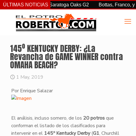
sorprendió en las Saratoga Oaks G2
ÚLTIMAS NOTICIAS
Bottas, Franco, y Cleme
145º KENTUCKY DERBY: ¿La
Revancha de GAME WINNER contra
OMAHA BEACH?
1 May, 2019
Por Enrique Salazar
​El análisis, incluso somero, de los
20 potros
que
conforman el listado de los clasificados para
intervenir en el
145º Kentucky Derby
(
G1
, Churchill