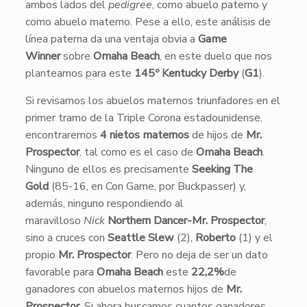
ambos lados del
pedigree
, como abuelo paterno y
como abuelo materno. Pese a ello, este análisis de
línea paterna da una ventaja obvia a
Game
Winner
sobre
Omaha Beach
, en este duelo que nos
planteamos para este
145º Kentucky Derby
(
G1
).
Si revisamos los abuelos maternos triunfadores en el
primer tramo de la Triple Corona estadounidense,
encontraremos
4 nietos maternos
de hijos de
Mr.
Prospector
, tal como es el caso de
Omaha Beach
.
Ninguno de ellos es precisamente
Seeking The
Gold
(85-16, en Con Game, por Buckpasser) y,
además, ninguno respondiendo al
maravilloso
Nick
Northern Dancer-Mr. Prospector
,
sino a cruces con
Seattle Slew
(2),
Roberto
(1) y el
propio
Mr. Prospector
. Pero no deja de ser un dato
favorable para
Omaha Beach
este
22,2%
de
ganadores con abuelos maternos hijos de
Mr.
Prospector
. Si ahora buscamos cuantos ganadores