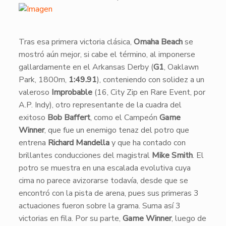
Tras esa primera victoria clásica,
Omaha Beach
se
mostró aún mejor, si cabe el término, al imponerse
gallardamente en el Arkansas Derby (
G1
, Oaklawn
Park, 1800m,
1:49.91
), conteniendo con solidez a un
valeroso
Improbable
(16, City Zip en Rare Event, por
A.P. Indy), otro representante de la cuadra del
exitoso
Bob Baffert
, como el Campeón
Game
Winner
, que fue un enemigo tenaz del potro que
entrena
Richard Mandella
y que ha contado con
brillantes conducciones del magistral
Mike Smith
. El
potro se muestra en una escalada evolutiva cuya
cima no parece avizorarse todavía, desde que se
encontró con la pista de arena, pues sus primeras 3
actuaciones fueron sobre la grama. Suma así 3
victorias en fila. Por su parte,
Game Winner
, luego de