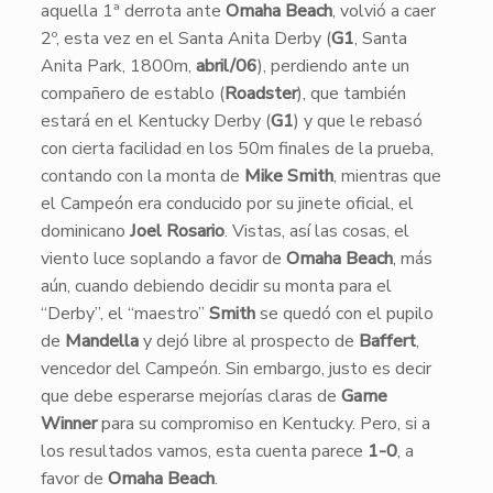
aquella 1ª derrota ante
Omaha Beach
, volvió a caer
2º, esta vez en el Santa Anita Derby (
G1
, Santa
Anita Park, 1800m,
abril/06
), perdiendo ante un
compañero de establo (
Roadster
), que también
estará en el Kentucky Derby (
G1
) y que le rebasó
con cierta facilidad en los 50m finales de la prueba,
contando con la monta de
Mike Smith
, mientras que
el Campeón era conducido por su jinete oficial, el
dominicano
Joel Rosario
. Vistas, así las cosas, el
viento luce soplando a favor de
Omaha Beach
, más
aún, cuando debiendo decidir su monta para el
“Derby”, el “maestro”
Smith
se quedó con el pupilo
de
Mandella
y dejó libre al prospecto de
Baffert
,
vencedor del Campeón. Sin embargo, justo es decir
que debe esperarse mejorías claras de
Game
Winner
para su compromiso en Kentucky. Pero, si a
los resultados vamos, esta cuenta parece
1-0
, a
favor de
Omaha Beach
.