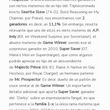
son nietos maternos de un hijo del Triplecoronado
invicto
Seattle Slew
(74-02, Bold Reasoning en My
Charmer, por Poker), nos encontramos con
2
ganadores
, es decir, un
11,1%
. Sin embargo, resulta
relevante que uno de ellos es nieto materno de
A.P.
Indy
(89, en Weekend Surprise, por Secretariat), el
abuelo materno de
Game Winner
, siendo ese el
sorpresivo ganador en 2010,
Super Saver
(07,
Maria’s Mon en Supercharger), que como algunos
podrán apreciar es hijo de un descendiente
de
Majestic Prince
(66-81, Raise A Native en Gay
Hostess, por Royal Charger), un hermano paterno
de
Mr. Prospector
. Es decir, dueño de un patrón de
cruce similar al de
Game Winner
. Un importante
detalle adicional que aporta
Super Saver
, ganador
del “Derby” sobre un impresionante fangal, es que
pertenece a la
familia 1-x
, la única rama materna que