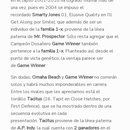
en el lapso 2001-2018 ha logrado triunfar más de
una vez, pues en 2004 se impuso el
recordado
Smarty Jones
01, Elusive Quality en I’ll
Get Along, por Smile), que además de ser un
individuo de la
familia 1-x
, proviene de la línea
paterna de
Mr. Prospector
. Sólo resta agregar que el
Campeón Dosañero
Game Winner
también
pertenece a la
familia 1-x
. Planteado así, desde el
punto de vista genético, la ventaja parece ser
de
Game Winner
.
Sin dudas,
Omaha Beach
y
Game Winner
no correrán
solos y habrá muchos imponderables en carrera.
Entre los rivales que les apreciamos está el
tordillo
Tacitus
(16, Tapit en Close Hatches, por
First Defence), que se ha mostrado dentro de una
secuencia evolutiva en cada
presentación.
Tacitus
proviene de la línea paterna
de
A.P. Indy
, la cual cuenta con
2 ganadores
en el