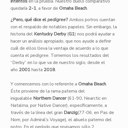
intentos
en la prueba. Nuestro duelo comparativo
quedaría
2-1
, a favor de
Omaha Beach
.
¿Pero, qué dice el
pedigree
?
Ambos potros cuentan
con el respaldo de notables papeles. Sin embargo, la
historia del
Kentucky Derby
(
G1
) nos podrá ayudar a
hacer un análisis apropiado, que nos ayude a definir
cuál de ellos lleva la ventaja de acuerdo a lo que
cuenta el
pedigree
. Tomemos los resultados del
“Derby” en lo que va de nuestro siglo, desde el
año
2001
hasta
2018
.
Y comencemos con lo referente a
Omaha Beach
.
Éste proviene de la rama paterna del
inigualable
Northern Dancer
(61-90, Nearctic en
Natalma, por Native Dancer), específicamente, a
través de la línea del gran
Danzig
(77-06, en Pas de
Nom, por Admiral’s Voyage), el abuelo paterno del
potro. En el período que revisamos sólo 2