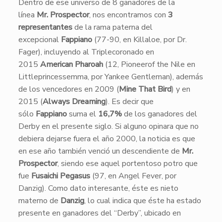
Dentro de ese universo de 8 ganadores de la
línea
Mr. Prospector
, nos encontramos con
3
representantes
de la rama paterna del
excepcional
Fappiano
(77-90, en Killaloe, por Dr.
Fager), incluyendo al Triplecoronado en
2015
American Pharoah
(12, Pioneerof the Nile en
Littleprincessemma, por Yankee Gentleman), además
de los vencedores en 2009 (
Mine That Bird
) y en
2015 (
Always Dreaming
). Es decir que
sólo
Fappiano
suma el
16,7%
de los ganadores del
Derby en el presente siglo. Si alguno opinara que no
debiera dejarse fuera el año 2000, la noticia es que
en ese año también venció un descendiente de
Mr.
Prospector
, siendo ese aquel portentoso potro que
fue
Fusaichi Pegasus
(97, en Angel Fever, por
Danzig). Como dato interesante, éste es nieto
materno de
Danzig
, lo cual indica que éste ha estado
presente en ganadores del “Derby”, ubicado en