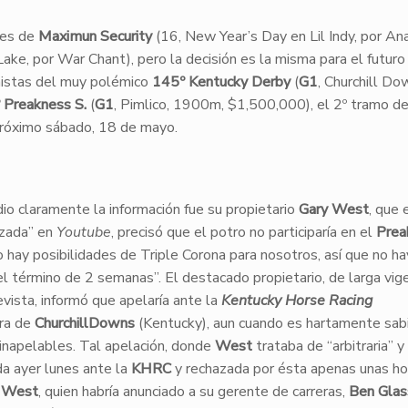
tes de
Maximun Security
(16, New Year’s Day en Lil Indy, por A
ke, por War Chant), pero la decisión es la misma para el futuro
nistas del muy polémico
145º Kentucky Derby
(
G1
, Churchill Do
 Preakness S.
(
G1
, Pimlico, 1900m, $1,500,000), el 2º tramo de
próximo sábado, 18 de mayo.
io claramente la información fue su propietario
Gary West
, que 
lizada” en
Youtube
, precisó que el potro no participaría en el
Prea
o hay posibilidades de Triple Corona para nosotros, así que no ha
el término de 2 semanas”. El destacado propietario, de larga vig
revista, informó que apelaría ante la
Kentucky Horse Racing
era de
ChurchillDowns
(Kentucky), aun cuando es hartamente sab
n inapelables. Tal apelación, donde
West
trataba de “arbitraria” y
da ayer lunes ante la
KHRC
y rechazada por ésta apenas unas ho
e
West
, quien habría anunciado a su gerente de carreras,
Ben Glas