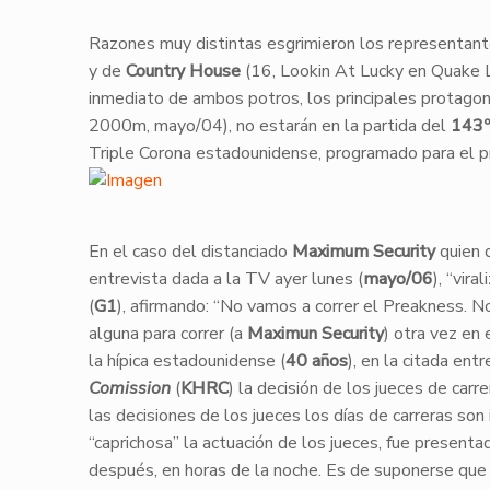
​Razones muy distintas esgrimieron los representan
y de
Country House
(16, Lookin At Lucky en Quake La
inmediato de ambos potros, los principales protago
2000m, mayo/04), no estarán en la partida del
143º
Triple Corona estadounidense, programado para el 
En el caso del distanciado
Maximum Security
quien d
entrevista dada a la TV ayer lunes (
mayo/06
), “vira
(
G1
), afirmando: “No vamos a correr el Preakness. N
alguna para correr (a
Maximun Security
) otra vez en 
la hípica estadounidense (
40 años
), en la citada ent
Comission
(
KHRC
) la decisión de los jueces de carr
las decisiones de los jueces los días de carreras so
“caprichosa” la actuación de los jueces, fue presenta
después, en horas de la noche. Es de suponerse qu