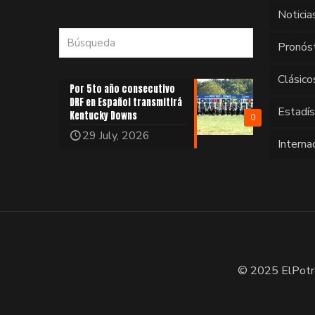
Noticia
Pronós
Clásico
Por 5to año consecutivo
DRF en Español transmitirá
Estadí
Kentucky Downs
0
29 July, 2026
Interna
© 2025 ElPotr