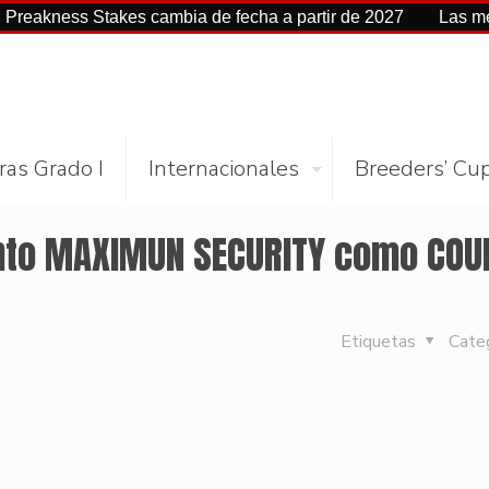
s Stakes cambia de fecha a partir de 2027
Las mejores cif
ras Grado I
Internacionales
Breeders’ Cu
Tanto MAXIMUN SECURITY como COU
Etiquetas
Cate