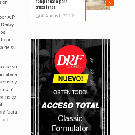
sión
campeonato para
0
tresañeros
4 August, 2026
por A.P.
 Derby
os,
sto por
ca de su
 a que su
nimaba a
osiendo y
smo. Y
a indicó
il
ará fuera
mont
l