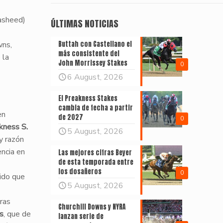
nasheed)
ÚLTIMAS NOTICIAS
wns,
Buttah con Castellano el
más consistente del
 la
John Morrissey Stakes
0
6 August, 2026
El Preakness Stakes
cambia de fecha a partir
en
de 2027
0
kness S.
5 August, 2026
y razón
encia en
Las mejores cifras Beyer
de esta temporada entre
los dosañeros
0
ido que
5 August, 2026
ras
Churchill Downs y NYRA
s
, que de
lanzan serie de