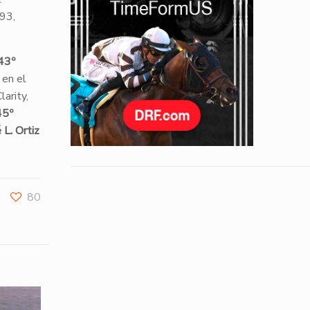
93,
43º
º
en el
arity,
45º
 L. Ortiz
80