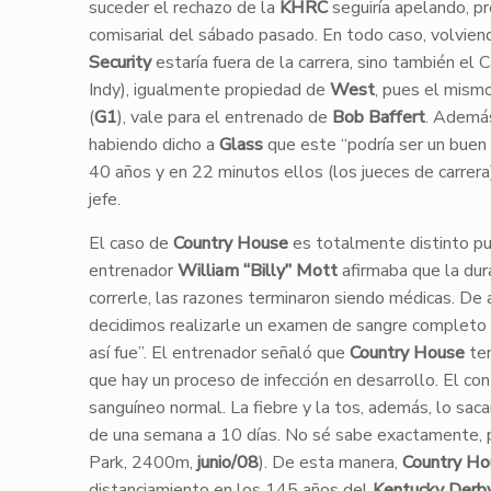
suceder el rechazo de la
KHRC
seguiría apelando, pr
comisarial del sábado pasado. En todo caso, volvien
Security
estaría fuera de la carrera, sino también e
Indy), igualmente propiedad de
West
, pues el mism
(
G1
), vale para el entrenado de
Bob Baffert
. Ademá
habiendo dicho a
Glass
que este “podría ser un buen
40 años y en 22 minutos ellos (los jueces de carrer
jefe.
El caso de
Country House
es totalmente distinto pue
entrenador
William “Billy” Mott
afirmaba que la dur
correrle, las razones terminaron siendo médicas. De
decidimos realizarle un examen de sangre completo 
así fue”. El entrenador señaló que
Country House
ten
que hay un proceso de infección en desarrollo. El co
sanguíneo normal. La fiebre y la tos, además, lo sac
de una semana a 10 días. No sé sabe exactamente, p
Park, 2400m,
junio/08
). De esta manera,
Country Ho
distanciamiento en los 145 años del
Kentucky Derb