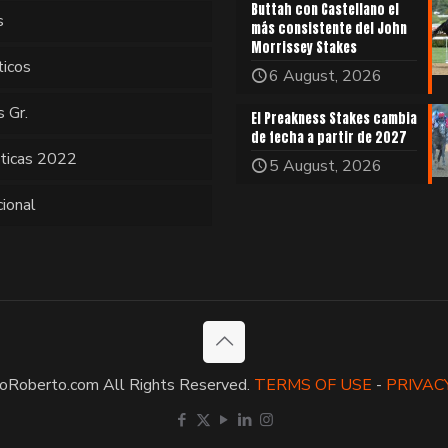
Buttah con Castellano el
s
más consistente del John
Morrissey Stakes
ticos
6 August, 2026
s Gr.
El Preakness Stakes cambia
de fecha a partir de 2027
sticas 2022
5 August, 2026
cional
oRoberto.com All Rights Reserved.
TERMS OF USE
-
PRIVAC