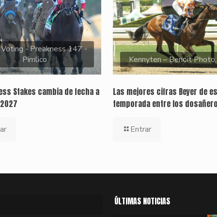
 Voting - Preakness 147 -
Pimlico
Kennyten – Benoit Photo
ness Stakes cambia de fecha a
Las mejores cifras Beyer de e
 2027
temporada entre los dosañer
ar
Entrar
ÚLTIMAS NOTICIAS