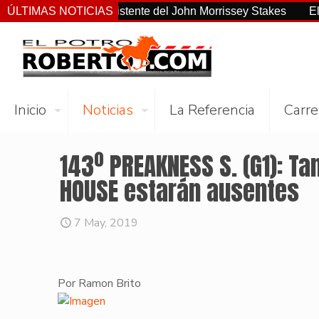
o el más consistente del John Morrissey Stakes
ÚLTIMAS NOTICIAS
El Preaknes
Inicio
Noticias
La Referencia
Carre
143º PREAKNESS S. (G1): 
HOUSE estarán ausentes
7 May, 2019
Por Ramon Brito