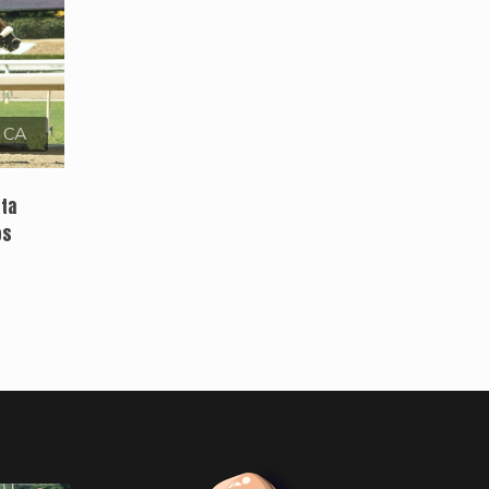
, CA
sta
os