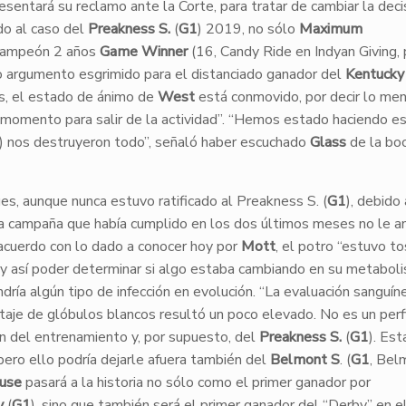
esentará su reclamo ante la Corte, para tratar de cambiar la deci
do al caso del
Preakness S.
(
G1
) 2019, no sólo
Maximum
l Campeón 2 años
Game Winner
(16, Candy Ride en Indyan Giving, 
o argumento esgrimido para el distanciado ganador del
Kentucky
s, el estado de ánimo de
West
está conmovido, por decir lo men
 momento para salir de la actividad”. “Hemos estado haciendo e
a) nos destruyeron todo”, señaló haber escuchado
Glass
de la bo
s, aunque nunca estuvo ratificado al Preakness S. (
G1
), debido
a campaña que había cumplido en los dos últimos meses no le a
 acuerdo con lo dado a conocer hoy por
Mott
, el potro “estuvo t
y así poder determinar si algo estaba cambiando en su metaboli
dría algún tipo de infección en evolución. “La evaluación sanguíne
ntaje de glóbulos blancos resultó un poco elevado. No es un perf
an del entrenamiento y, por supuesto, del
Preakness S.
(
G1
). Est
ero ello podría dejarle afuera también del
Belmont S
. (
G1
, Bel
use
pasará a la historia no sólo como el primer ganador por
y
(
G1
), sino que también será el primer ganador del “Derby” en e