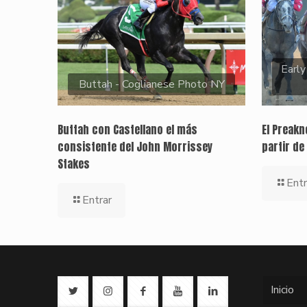
Early
Buttah - Coglianese Photo NY
Buttah con Castellano el más
El Preak
consistente del John Morrissey
partir de
Stakes
Entr
Entrar
Inicio