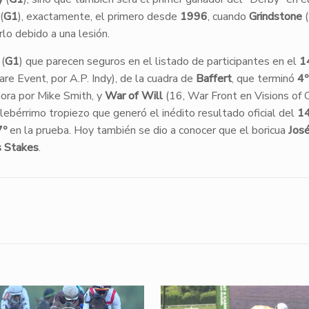
(
G1
), exactamente, el primero desde
1996
, cuando
Grindstone
(
lo debido a una lesión.
(
G1
) que parecen seguros en el listado de participantes en el
1
are Event, por A.P. Indy), de la cuadra de
Baffert
, que terminó
4
hora por Mike Smith, y
War of Will
(16, War Front en Visions of Cl
lebérrimo tropiezo que generó el inédito resultado oficial del
1
7º
en la prueba. Hoy también se dio a conocer que el boricua
José
 Stakes
.