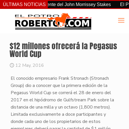
o el más consistente del John Morrissey Stakes
ÚLTIMAS NOTICIAS
El Preaknes
$12 millones ofrecerá la Pegasus
World Cup
12 May, 2016
El conocido empresario Frank Stronach (Stronach
Group) dio a conocer que la primera edición de la
Pegasus World Cup se correrá el 28 de enero del
2017 en el hipódromo de Gulfstream Park sobre la
distancia de una milla y un octavo (1,800 metros).
Limitada exclusivamente a doce participantes y
donde cada uno de los propietarios de estos
ejemplares deberá pagar la cantidad de $1 millón