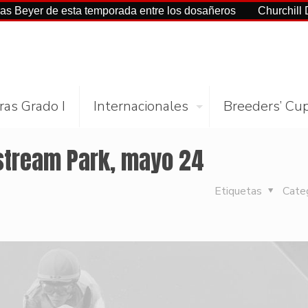
 de esta temporada entre los dosañeros
Churchill Downs y 
ras Grado I
Internacionales
Breeders’ Cu
fstream Park, mayo 24
Etiquetas
Cate