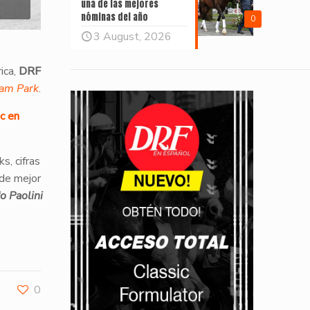
una de las mejores
nóminas del año
0
3 August, 2026
ica,
DRF
eam Park
.
c en
s, cifras
 de mejor
o Paolini
0