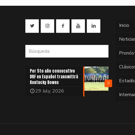
Inicio
Noticia
Pronós
Clásico
Por 5to año consecutivo
DRF en Español transmitirá
Estadí
Kentucky Downs
0
29 July, 2026
Interna