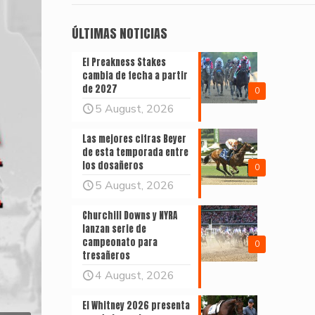
ÚLTIMAS NOTICIAS
El Preakness Stakes
cambia de fecha a partir
de 2027
0
5 August, 2026
Las mejores cifras Beyer
de esta temporada entre
los dosañeros
0
5 August, 2026
Churchill Downs y NYRA
lanzan serie de
campeonato para
0
tresañeros
4 August, 2026
El Whitney 2026 presenta