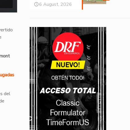
6 August, 2026
vertido
e
mont
jugadas
as del
 de