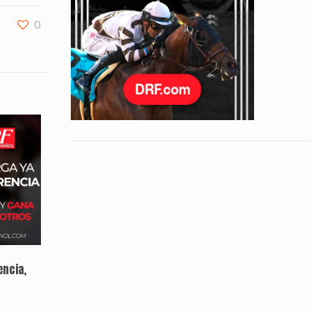
0
encia,