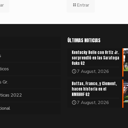
ar
Entrar
ÚLTIMAS NOTICIAS
Kentucky Belle con Ortiz Jr.
s
sorprendió en las Saratoga
Oaks G2
ticos
7 August, 2026
s Gr.
Bottas, Franco, y Clement,
hacen historia en el
NMRHOF G2
sticas 2022
7 August, 2026
cional