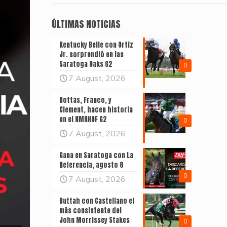
ÚLTIMAS NOTICIAS
Kentucky Belle con Ortiz
Jr. sorprendió en las
Saratoga Oaks G2
0
7 August, 2026
Bottas, Franco, y
Clement, hacen historia
en el NMRHOF G2
0
7 August, 2026
Gana en Saratoga con La
Referencia, agosto 8
0
7 August, 2026
Buttah con Castellano el
más consistente del
John Morrissey Stakes
0