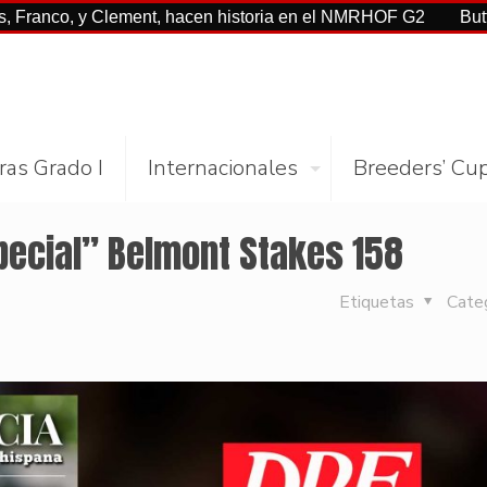
, y Clement, hacen historia en el NMRHOF G2
Buttah con Ca
ras Grado I
Internacionales
Breeders’ Cu
pecial” Belmont Stakes 158
Etiquetas
Cate