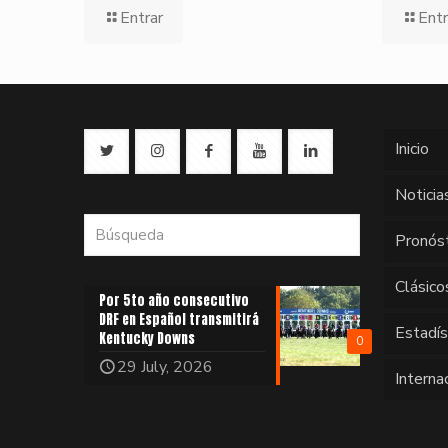
Entrar
Entr
Inicio
Noticia
Pronós
Clásico
Por 5to año consecutivo
DRF en Español transmitirá
Estadí
Kentucky Downs
0
29 July, 2026
Interna