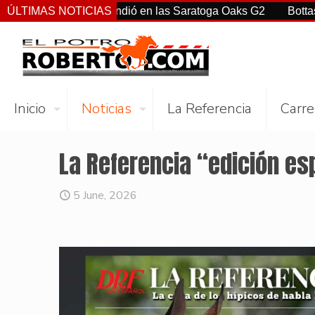
rtiz Jr. sorprendió en las Saratoga Oaks G2
ÚLTIMAS NOTICIAS
Bottas, Franco
Inicio
Noticias
La Referencia
Carre
La Referencia “edición es
5 June, 2026