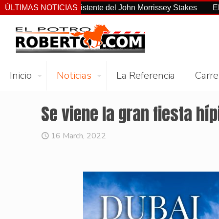
o el más consistente del John Morrissey Stakes
ÚLTIMAS NOTICIAS
El Preaknes
Inicio
Noticias
La Referencia
Carre
Se viene la gran fiesta hí
16 March, 2022