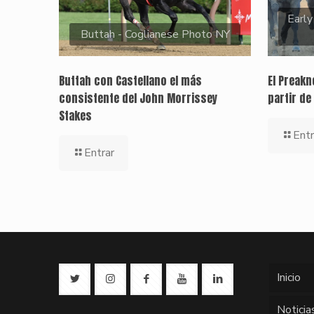
Early
Buttah - Coglianese Photo NY
Buttah con Castellano el más
El Preak
consistente del John Morrissey
partir de
Stakes
Entr
Entrar
Inicio
Noticia