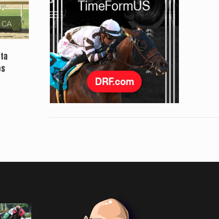
, CA
sta
os