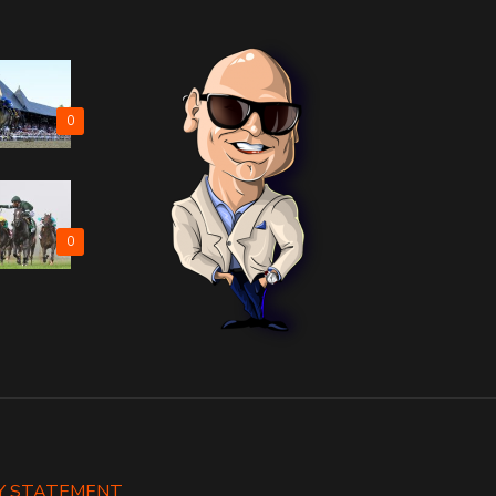
0
0
Y STATEMENT