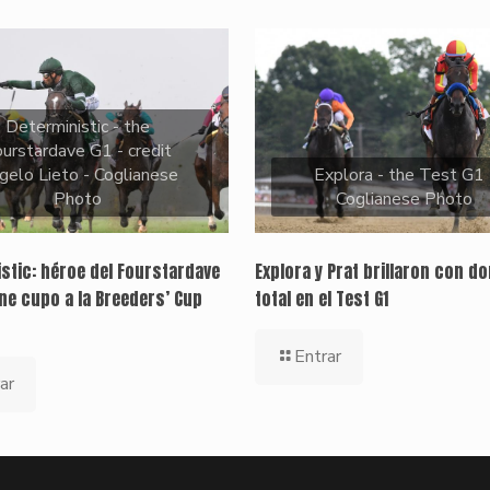
Deterministic - the
urstardave G1 - credit
gelo Lieto - Coglianese
Explora - the Test G1 
Photo
Coglianese Photo
stic: héroe del Fourstardave
Explora y Prat brillaron con d
ene cupo a la Breeders’ Cup
total en el Test G1
Entrar
ar