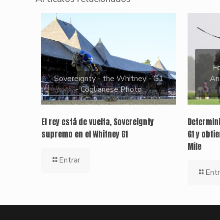
Fo
Sovereignty - the Whitney - G1
An
- Coglianese Photo
El rey está de vuelta, Sovereignty
Determini
supremo en el Whitney G1
G1 y obti
Mile
Entrar
Entr