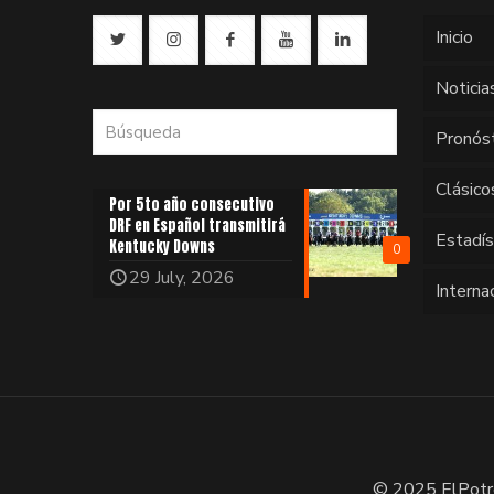
Inicio
Noticia
Pronós
Clásico
Por 5to año consecutivo
DRF en Español transmitirá
Estadí
Kentucky Downs
0
29 July, 2026
Interna
© 2025 ElPotr