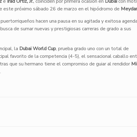
z
e
Irad Ortiz, Jr.
, coinciden por primera ocasión en
Dubai
con moti
e este próximo sábado 26 de marzo en el hipódromo de
Meyda
 puertorriqueños hacen una pausa en su agitada y exitosa agend
busca de sumar nuevas y prestigiosas carreras de grado a sus
cipal, la
Dubai World Cup
, prueba grado uno con un total de
ncipal favorito de la competencia (4-5), el sensacional caballo en
ntras que su hermano tiene el compromiso de guiar al rendidor
Mi
.