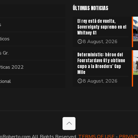
ÚLTIMAS NOTICIAS
El rey está de vuelta,
s
Sovereignty supremo en el
Whitney G1
ticos
8 August, 2026
s Gr.
Deterministic: héroe del
Fourstardave G1 y obtiene
cupo a la Breeders’ Cup
sticas 2022
Mile
8 August, 2026
cional
oRoberto.com All Rights Reserved.
TERMS OF USE
-
PRIVAC