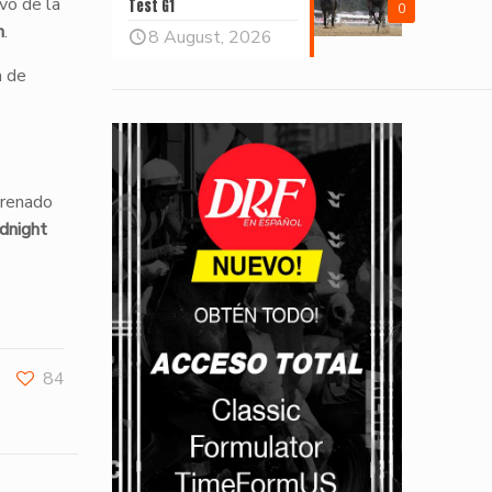
vo de la
Test G1
0
n
.
8 August, 2026
a de
trenado
dnight
84