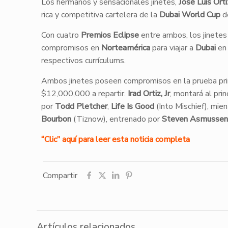
Los hermanos y sensacionales jinetes,
José Luis Orti
rica y competitiva cartelera de la
Dubai World Cup
d
Con cuatro
Premios Eclipse
entre ambos, los jinetes
compromisos en
Norteamérica
para viajar a
Dubai
en 
respectivos currículums.
Ambos jinetes poseen compromisos en la prueba prin
$12,000,000 a repartir.
Irad Ortiz, Jr
, montará al pri
por
Todd Pletcher
,
Life Is Good
(Into Mischief), mie
Bourbon
(Tiznow), entrenado por
Steven Asmussen
“Clic” aquí para leer esta noticia completa
Compartir
Artículos relacionados