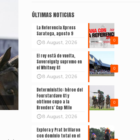
ÚLTIMAS NOTICIAS
La Referencia Xpress
Saratoga, agosto 9
0
8 August, 2026
El rey está de vuelta,
Sovereignty supremo en
el Whitney G1
0
8 August, 2026
Deterministic: héroe del
Fourstardave G1 y
obtiene cupo a la
0
Breeders’ Cup Mile
8 August, 2026
Explora y Prat brillaron
con dominio total en el