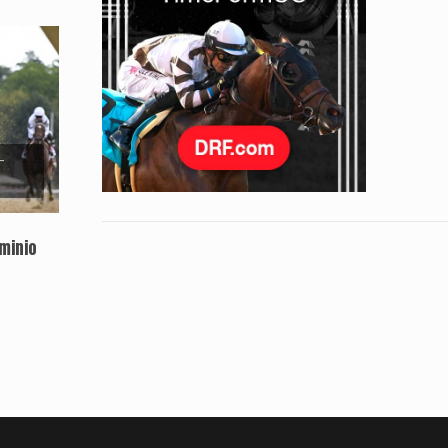
-
ominio