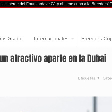
 del Fourstardave G1 y obtiene cupo a la Breeders’ Cup Mile
ras Grado I
Internacionales
Breeders’ Cu
un atractivo aparte en la Dubai
Etiquetas
Cate