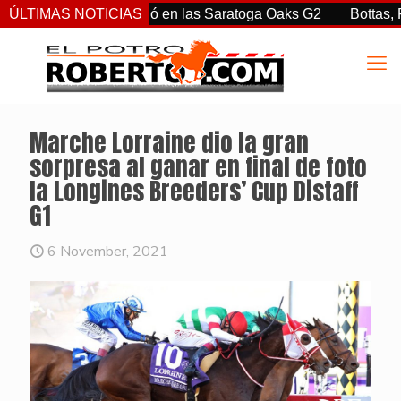
tiz Jr. sorprendió en las Saratoga Oaks G2
ÚLTIMAS NOTICIAS
Bottas, Franco
Marche Lorraine dio la gran
sorpresa al ganar en final de foto
la Longines Breeders’ Cup Distaff
G1
6 November, 2021