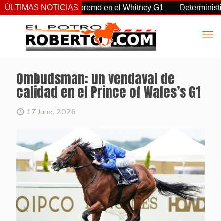
, Sovereignty supremo en el Whitney G1
ÚLTIMAS NOTICIAS
Deterministic: héro
Ombudsman: un vendaval de
calidad en el Prince of Wales’s G1
17 June, 2026