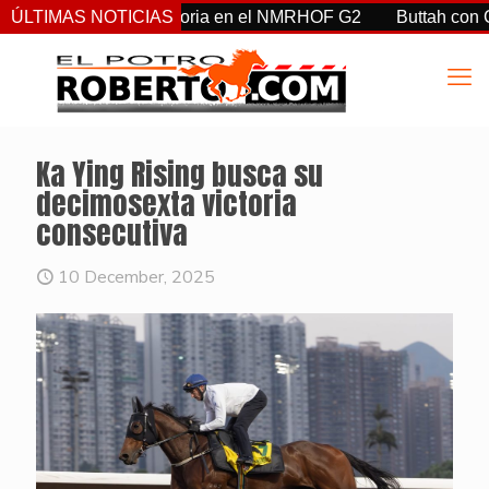
ent, hacen historia en el NMRHOF G2
ÚLTIMAS NOTICIAS
Buttah con Castellano
Ka Ying Rising busca su
decimosexta victoria
consecutiva
10 December, 2025