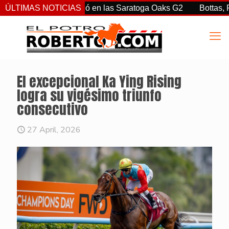
rtiz Jr. sorprendió en las Saratoga Oaks G2
ÚLTIMAS NOTICIAS
Bottas, Franco
El excepcional Ka Ying Rising
logra su vigésimo triunfo
consecutivo
27 April, 2026