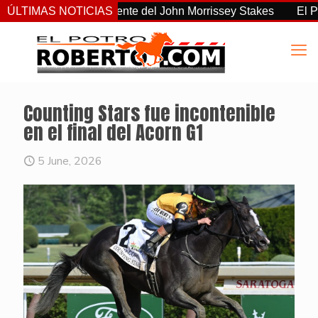
o el más consistente del John Morrissey Stakes
ÚLTIMAS NOTICIAS
El Preaknes
Counting Stars fue incontenible
en el final del Acorn G1
5 June, 2026