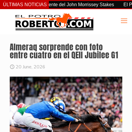
o el más consistente del John Morrissey Stakes
ÚLTIMAS NOTICIAS
El Preaknes
Almeraq sorprende con foto
entre cuatro en el QEII Jubilee G1
20 June, 2026