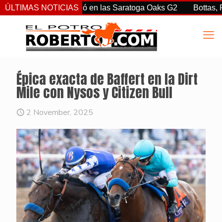
rtiz Jr. sorprendió en las Saratoga Oaks G2
ÚLTIMAS NOTICIAS
Bottas, Franco
Épica exacta de Baffert en la Dirt
Mile con Nysos y Citizen Bull
2 November, 2025