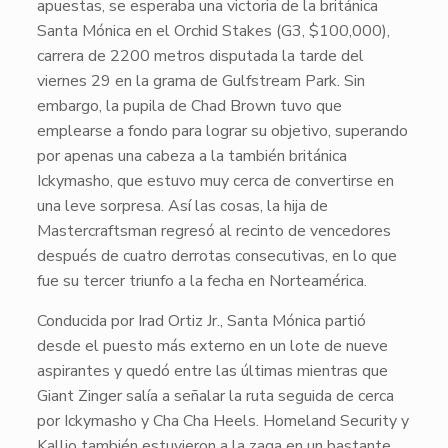
apuestas, se esperaba una victoria de la británica
Santa Mónica
en el
Orchid Stakes (G3, $100,000)
,
carrera de 2200 metros disputada la tarde del
viernes 29 en la grama de Gulfstream Park. Sin
embargo, la pupila de Chad Brown tuvo que
emplearse a fondo para lograr su objetivo, superando
por apenas una cabeza a la también británica
Ickymasho
, que estuvo muy cerca de convertirse en
una leve sorpresa. Así las cosas, la hija de
Mastercraftsman
regresó al recinto de vencedores
después de cuatro derrotas consecutivas, en lo que
fue su tercer triunfo a la fecha en Norteamérica.
​Conducida por Irad Ortiz Jr.,
Santa Mónica
partió
desde el puesto más externo en un lote de nueve
aspirantes y quedó entre las últimas mientras que
Giant Zinger
salía a señalar la ruta seguida de cerca
por
Ickymasho
y
Cha Cha Heels
.
Homeland Security
y
Kallio
también estuvieron a la zaga en un bastante