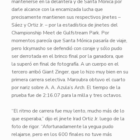
mantenerse en la delantera y de
Santa Mónica
por
darle alcance con la encarnizada lucha que
precisamente mantienen sus respectivos jinetes –
Sáez y Ortiz Jr. – por la estadística de jinetes del
Championship Meet de Gulfstream Park. Por
momentos parecía que
Santa Mónica
pasaría de viaje,
pero
Ickymasho
se defendió con coraje y sólo pudo
ser derrotada en el brinco final por la ganadora, que
la superó en final de fotografía. A un cuerpo en el
tercero arribó
Giant Zinger
, que lo hizo muy bien en su
primera carrera selectiva.
Maroubra
obtuvo el cuarto
por nariz sobre
A. A. Azula’s Arch
. El tiempo de la
prueba fue de 2:16.07 para la milla y tres octavos.
“El ritmo de carrera fue muy lento, mucho más de lo
que esperaba,” dijo el jinete Irad Ortiz Jr. luego de la
foto de rigor. “Afortunadamente la yegua pudo
relajarse, pero en los 600 finales no tuve más