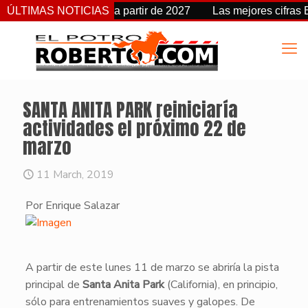
cambia de fecha a partir de 2027
ÚLTIMAS NOTICIAS
Las mejores cifras Beyer 
SANTA ANITA PARK reiniciaría
actividades el próximo 22 de
marzo
11 March, 2019
Por Enrique Salazar
​A partir de este lunes 11 de marzo se abriría la pista
principal de
Santa Anita Park
(California), en principio,
sólo para entrenamientos suaves y galopes. De