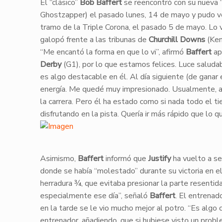
​El “clásico”
Bob Baffert
se reencontró con su nueva “
Ghostzapper) el pasado lunes, 14 de mayo y pudo verl
tramo de la Triple Corona, el pasado 5 de mayo. Lo v
galopó frente a las tribunas de
Churchill Downs
(Ken
​“Me encantó la forma en que lo vi”, afirmó
Baffert
ap
Derby
(G1), por lo que estamos felices. Luce saluda
es algo destacable en él. Al día siguiente (de ganar
energía. Me quedé muy impresionado. Usualmente, a
la carrera. Pero él ha estado como si nada todo el t
disfrutando en la pista. Quería ir más rápido que lo q
​Asimismo,
Baffert
informó que
Justify
ha vuelto a se
donde se había “molestado” durante su victoria en e
herradura ¾, que evitaba presionar la parte resentid
especialmente ese día”, señaló
Baffert
. El entrenad
en la tarde se le vio mucho mejor al potro. “Es algo
entrenador, añadiendo, que si hubiese visto un prob