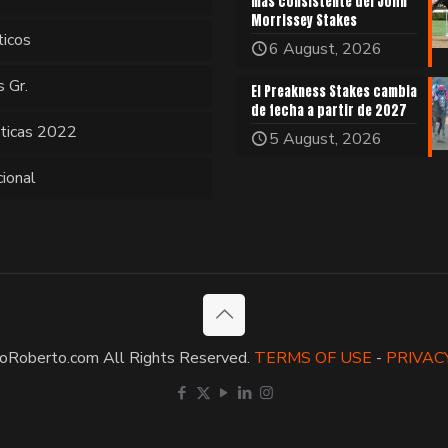
más consistente del John
Morrissey Stakes
ticos
6 August, 2026
s Gr.
El Preakness Stakes cambia
de fecha a partir de 2027
sticas 2022
5 August, 2026
cional
oRoberto.com All Rights Reserved.
TERMS OF USE
-
PRIVAC