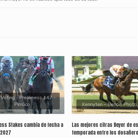
 Voting - Preakness 147 -
Pimlico
Kennyten – Benoit Photo
ness Stakes cambia de fecha a
Las mejores cifras Beyer de e
 2027
temporada entre los dosañer