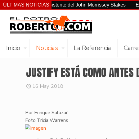
no el más consistente del John Morrissey Stakes
ÚLTIMAS NOTICIAS
El Preakn
Inicio
Noticias
La Referencia
Carre
JUSTIFY ESTÁ COMO ANTES D
16 May, 2018
Por Enrique Salazar
​Foto Tricia Warrens