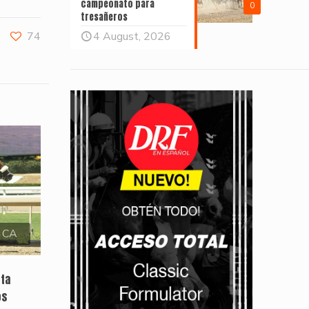
campeonato para
0
tresañeros
74
4 August, 2026
, CA
sta
os