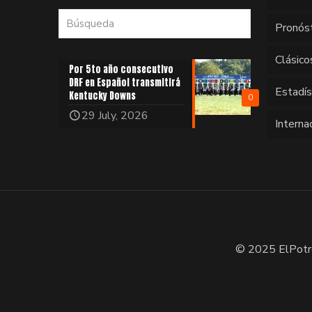
Pronós
Clásico
Por 5to año consecutivo
DRF en Español transmitirá
Estadí
Kentucky Downs
0
29 July, 2026
Interna
© 2025 ElPotr