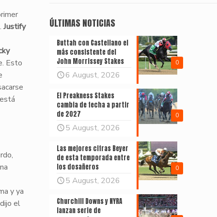
primer
ÚLTIMAS NOTICIAS
.
Justify
Buttah con Castellano el
cky
más consistente del
John Morrissey Stakes
e. Esto
0
e
6 August, 2026
sacarse
El Preakness Stakes
 está
cambia de fecha a partir
de 2027
0
5 August, 2026
Las mejores cifras Beyer
rdo,
de esta temporada entre
una
los dosañeros
0
5 August, 2026
ema y ya
Churchill Downs y NYRA
dijo el
lanzan serie de