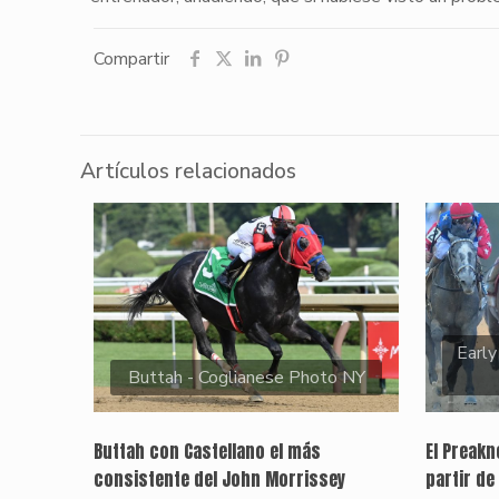
Compartir
Artículos relacionados
Early
Buttah - Coglianese Photo NY
Buttah con Castellano el más
El Preak
consistente del John Morrissey
partir de