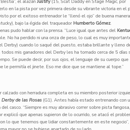
Bestia”, el alazán
Justify
(15, Scat Daddy en Stage Magic, por
o en la pista por vez primera desde su vibrante victoria en el 
isto por el exitoso entrenador le “llenó el ojo” de buena manera
tucky), bajo la égida del traqueador
Humberto Gómez
.
enas pudo hablar con la prensa. “Luce igual que antes del
Kentu
ble. No ha perdido ni una onza de peso, lo cual es muy important
 el Derby) cuando lo saqué del puesto, estaba brillante y lleno d
 todos mis ganadores del Derby les ha tomado cerca de 5 días 
iempo. Se puede decir, por sus ojos, el lenguaje de su cuerpo que
ue le permitía el jinete. Eso me dice que se mantiene al tope.”
r calzado con herradura completa en su miembro posterior izquie
l
Derby de las Rosas
(G1). Antes había estado entrenando con 
a del casco. “Siempre es muy abrasivo correr sobre pista fangosa,
or explicó que apenas supieron de lo ocurrido, se atacó el probl
 con lo que tenemos que lidiar constantemente en este negocio”, 
lema mayor no se hubiese apartado de su lado.