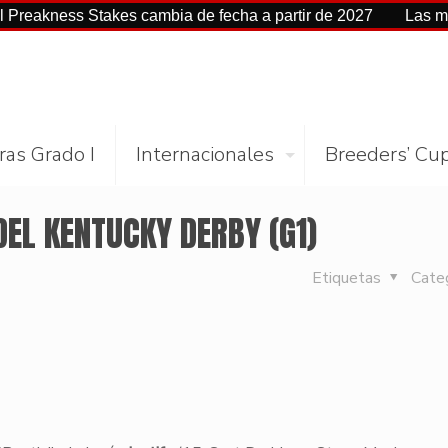
ess Stakes cambia de fecha a partir de 2027
Las mejores ci
ras Grado I
Internacionales
Breeders’ Cu
EL KENTUCKY DERBY (G1)
Etiquetas
Cate