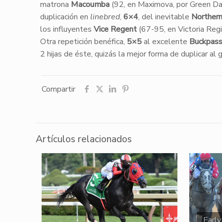
matrona
Macoumba
(92, en Maximova, por Green Da
duplicación en
linebred
,
6×4
, del inevitable
Northern
los influyentes
Vice Regent
(67-95, en Victoria Regi
Otra repetición benéfica,
5×5
al excelente
Buckpass
2 hijas de éste, quizás la mejor forma de duplicar al
Compartir
Artículos relacionados
Early