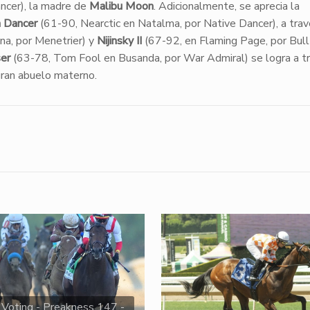
ncer), la madre de
Malibu Moon
. Adicionalmente, se aprecia la
 Dancer
(61-90, Nearctic en Natalma, por Native Dancer), a tra
na, por Menetrier) y
Nijinsky II
(67-92, en Flaming Page, por Bull
er
(63-78, Tom Fool en Busanda, por War Admiral) se logra a t
 gran abuelo materno.
 Voting - Preakness 147 -