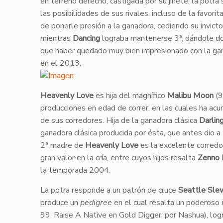
en terreno derecho, castigada por su jinete, la potr
las posibilidades de sus rivales, incluso de la favorit
de ponerle presión a la ganadora, cediendo su invicto 
mientras
Dancing
lograba mantenerse 3ª, dándole do
que haber quedado muy bien impresionado con la gana
en el 2013.
Heavenly Love
es hija del magnífico
Malibu Moon
(9
producciones en edad de correr, en las cuales ha ac
de sus corredores. Hija de la ganadora clásica
Darlin
ganadora clásica producida por ésta, que antes dio a
2ª madre de
Heavenly Love
es la excelente corred
gran valor en la cría, entre cuyos hijos resalta
Zenno 
la temporada 2004.
La potra responde a un patrón de cruce
Seattle Sle
produce un
pedigree
en el cual resalta un poderoso
99, Raise A Native en Gold Digger, por Nashua), lo