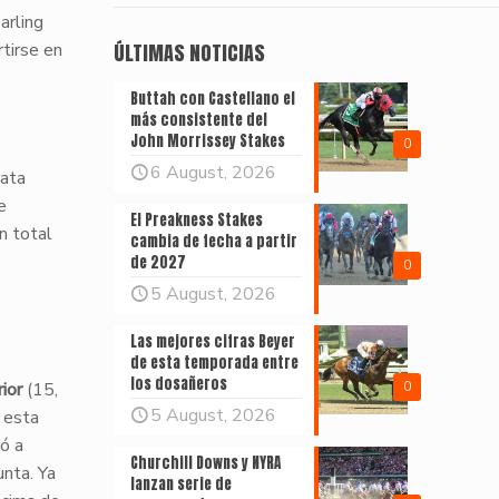
arling
rtirse en
ÚLTIMAS NOTICIAS
Buttah con Castellano el
más consistente del
John Morrissey Stakes
0
6 August, 2026
rata
e
El Preakness Stakes
n total
cambia de fecha a partir
de 2027
0
5 August, 2026
Las mejores cifras Beyer
de esta temporada entre
los dosañeros
ior
(15,
0
5 August, 2026
 esta
ó a
Churchill Downs y NYRA
unta. Ya
lanzan serie de