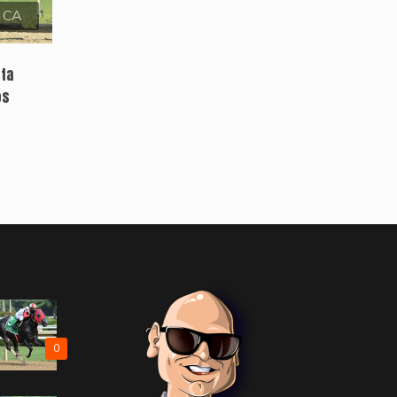
, CA
sta
os
0