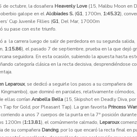
6 de octubre, la dosañera
Heavenly Love
(15, Malibu Moon en D
soberbio galope en el
Alcibiades S.
(
G1
, 1700m,
1:45.32
), conve
rs’ Cup Juvenile Fillies (
G1
, Del Mar, 17000m
ó su pase con este triunfo.
gó a la carrera luego de salir de perdedora en su segunda salida,
m,
1:15.86
), el pasado 7 de septiembre, prueba en la que dejó g
ercana seguidora. En esta ocasión, subiendo la apuesta hasta est
señando categoría clásica en la recta decisiva, desprendiéndose co
ntaja.
ien Leparoux
, se dedicó a seguirle los pasos a su compañera de
 Kingmambo), que dominó en parciales, relativamente cómodos,
e ellas corrían
Arabella Bella
(15, Skipshot en Deadly Diva, por
 Tap for Gold, por Pleasant Tap). La gran favorita
Princess Warr
orriendo a unos 7 cuerpos de la punta en la 7ª posición durante
los 1200m (
1:13.81
), el comúnmente calmado,
Leparoux
comenz
cia de su compañera
Dancing
, por lo que encaró la recta final en p