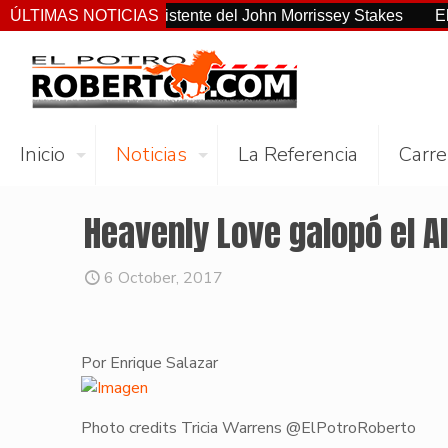
o el más consistente del John Morrissey Stakes
ÚLTIMAS NOTICIAS
El Preakne
Inicio
Noticias
La Referencia
Carre
Heavenly Love galopó el Al
6 October, 2017
Por Enrique Salazar
Photo credits Tricia Warrens @ElPotroRoberto