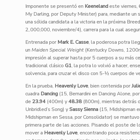
Imponente se presentó en
Keeneland
este viernes, 
My Darling, por Deputy Minister) para, mediante un 
una sólida candidata a la victoria en la próxima Breede
2,.000,000, noviembre/4), carrera para la cual asegur
Entrenada por
Mark E. Casse
, la poderosa potra lle
un
Maiden Special Weight
(Kentucky Downs, 1200
impresión al superar hasta por 5 cuerpos a su más c
tradicional clásico
G1
, la potra lo volvió a hacer, en
solvencia, para cruzar el disco con 5-½ cuerpos de ve
En la prueba,
Heavenly Love
, bien contenida por
Jul
cuadra
Dancing
(15,
Bernardini
en Dancing Alone, por
de
23.94
(400m) y
48.38
(800m), mientras detrás d
Unbridled’s Song) y
Sassy Sienna
(15, Midshipman en
Midshipman en Sessa, por Consolidator) se mantuvo c
primera parte de las acciones. Pisando el poste de 
mover a
Heavenly Love
, encontrando poca resisten