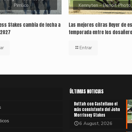
Pimlico
Kennyten – Benoit Photo
ness Stakes cambia de fecha a
Las mejores cifras Beyer de e
 2027
temporada entre los dosañer
ar
Entrar
ÚLTIMAS NOTICIAS
Buttah con Castellano el
s
más consistente del John
Morrissey Stakes
ticos
6 August, 2026