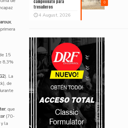
ncima de
campeonato para
0
tresañeros
incapaz
4 August, 2026
aroux
,
 primera
 de 15
te 8,3%
G2
). La
k), de
durante
ter
, que
tor
(70-
 y la