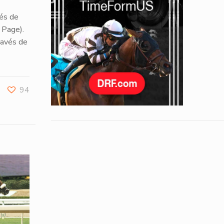
vés de
 Page).
ravés de
94