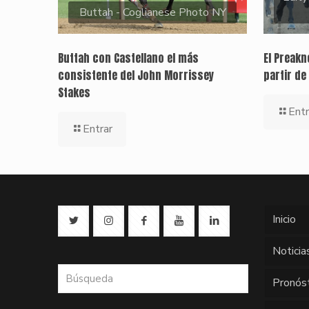
Buttah - Coglianese Photo NY
Buttah con Castellano el más
El Preak
consistente del John Morrissey
partir de
Stakes
Entr
Entrar
Inicio
Noticia
Pronós