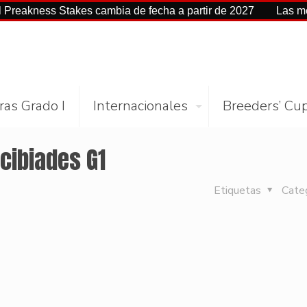
ss Stakes cambia de fecha a partir de 2027
Las mejores cif
ras Grado I
Internacionales
Breeders’ Cu
cibiades G1
Etiquetas
Cate