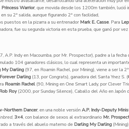
a se mostró avasallante, desarrollando una aceleración muy por e
a
Princess Warrior
, que movida desde los 1200m también, lució 
en su 2ª salida, aunque figurando 2ª con facilidad,
s puestos en la pizarra a su entrenador
Mark E. Casse
. Para
Lep
dora, fue su segunda victoria en esta prueba, que ganó por vez
7, A.P. Indy en Macoumba, por Mr. Prospector), padre a la fecha
umulado 104 ganadores clásicos, lo cual representa un importan
g My Darling
(97, en Roamin Rachel, por Mining), viene a ser la 2ª
Forever Darling
(13, por Congrats), ganadora del Santa Ynez S. (
ora
Roamin Rachel
(90, Mining en One Smart Lady, por Clever Tric
Rob Roy
(2000, por Sunday Silence), Caballo del Año en Japón 
w-Northern Dancer
, en una noble versión
A.P. Indy-Deputy Minis
inbred
,
3×4
, con balance de sexos al extraordinario
Mr. Prospec
grado a través del abuelo materno de
Darling My Darling
(Mining)