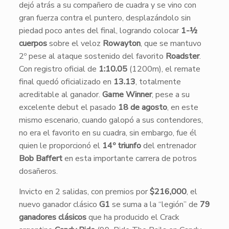
dejó atrás a su compañero de cuadra y se vino con
gran fuerza contra el puntero, desplazándolo sin
piedad poco antes del final, logrando colocar
1-½
cuerpos
sobre el veloz
Rowayton
, que se mantuvo
2º pese al ataque sostenido del favorito
Roadster
.
Con registro oficial de
1:10.05
(1200m), el remate
final quedó oficializado en
13.13
, totalmente
acreditable al ganador.
Game Winner
, pese a su
excelente debut el pasado
18 de agosto
, en este
mismo escenario, cuando galopó a sus contendores,
no era el favorito en su cuadra, sin embargo, fue él
quien le proporcionó el
14º triunfo
del entrenador
Bob Baffert
en esta importante carrera de potros
dosañeros.
Invicto en 2 salidas, con premios por
$216,000
, el
nuevo ganador clásico
G1
se suma a la “legión” de
79
ganadores clásicos
que ha producido el Crack