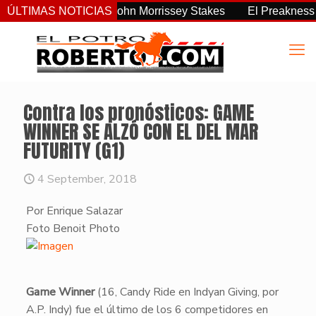
ás consistente del John Morrissey Stakes
ÚLTIMAS NOTICIAS
El Preakness Sta
Contra los pronósticos: GAME
WINNER SE ALZÓ CON EL DEL MAR
FUTURITY (G1)
4 September, 2018
Por Enrique Salazar
Foto Benoit Photo
Game Winner
(16, Candy Ride en Indyan Giving, por
A.P. Indy) fue el último de los 6 competidores en