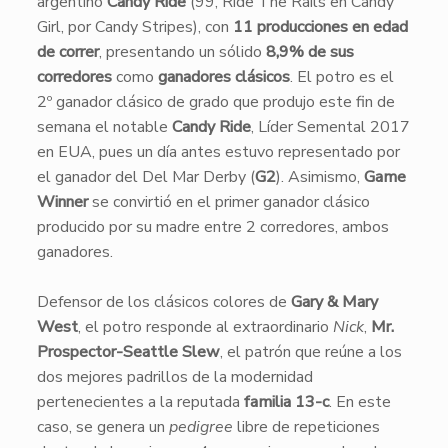
argentino
Candy Ride
(99, Ride The Rails en Candy
Girl, por Candy Stripes), con
11 producciones en edad
de correr
, presentando un sólido
8,9% de sus
corredores
como
ganadores clásicos
. El potro es el
2º ganador clásico de grado que produjo este fin de
semana el notable
Candy Ride
, Líder Semental 2017
en EUA, pues un día antes estuvo representado por
el ganador del Del Mar Derby (
G2
). Asimismo,
Game
Winner
se convirtió en el primer ganador clásico
producido por su madre entre 2 corredores, ambos
ganadores.
Defensor de los clásicos colores de
Gary & Mary
West
, el potro responde al extraordinario
Nick
,
Mr.
Prospector-Seattle Slew
, el patrón que reúne a los
dos mejores padrillos de la modernidad
pertenecientes a la reputada
familia 13-c
. En este
caso, se genera un
pedigree
libre de repeticiones