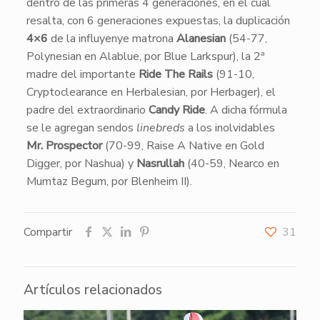
dentro de las primeras 4 generaciones, en el cual
resalta, con 6 generaciones expuestas, la duplicación
4×6
de la influyenye matrona
Alanesian
(54-77,
Polynesian en Alablue, por Blue Larkspur), la 2ª
madre del importante
Ride The Rails
(91-10,
Cryptoclearance en Herbalesian, por Herbager), el
padre del extraordinario
Candy Ride
. A dicha fórmula
se le agregan sendos
linebreds
a los inolvidables
Mr. Prospector
(70-99, Raise A Native en Gold
Digger, por Nashua) y
Nasrullah
(40-59, Nearco en
Mumtaz Begum, por Blenheim II).
Compartir
31
Artículos relacionados