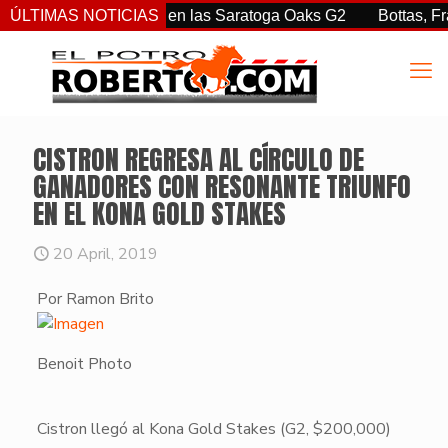
iz Jr. sorprendió en las Saratoga Oaks G2
ÚLTIMAS NOTICIAS
Bottas, Franco, 
CISTRON REGRESA AL CÍRCULO DE
GANADORES CON RESONANTE TRIUNFO
EN EL KONA GOLD STAKES
20 April, 2019
Por Ramon Brito
Benoit Photo
​Cistron
llegó al
Kona Gold Stakes (G2, $200,000)