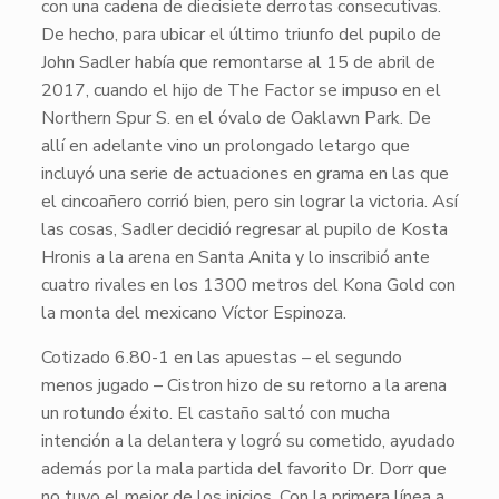
con una cadena de diecisiete derrotas consecutivas.
De hecho, para ubicar el último triunfo del pupilo de
John Sadler había que remontarse al 15 de abril de
2017, cuando el hijo de
The Factor
se impuso en el
Northern Spur S. en el óvalo de Oaklawn Park. De
allí en adelante vino un prolongado letargo que
incluyó una serie de actuaciones en grama en las que
el cincoañero corrió bien, pero sin lograr la victoria. Así
las cosas, Sadler decidió regresar al pupilo de Kosta
Hronis a la arena en Santa Anita y lo inscribió ante
cuatro rivales en los 1300 metros del Kona Gold con
la monta del mexicano Víctor Espinoza.
Cotizado 6.80-1 en las apuestas – el segundo
menos jugado –
Cistron
hizo de su retorno a la arena
un rotundo éxito. El castaño saltó con mucha
intención a la delantera y logró su cometido, ayudado
además por la mala partida del favorito
Dr. Dorr
que
no tuvo el mejor de los inicios. Con la primera línea a