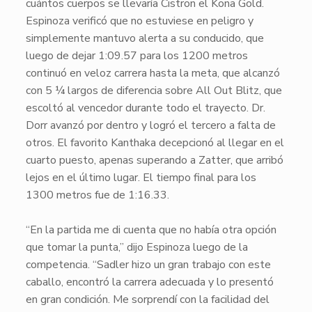
cuántos cuerpos se llevaría
Cistron
el Kona Gold.
Espinoza verificó que no estuviese en peligro y
simplemente mantuvo alerta a su conducido, que
luego de dejar 1:09.57 para los 1200 metros
continuó en veloz carrera hasta la meta, que alcanzó
con 5 ¼ largos de diferencia sobre
All Out Blitz
, que
escoltó al vencedor durante todo el trayecto.
Dr.
Dorr
avanzó por dentro y logró el tercero a falta de
otros. El favorito
Kanthaka
decepcionó al llegar en el
cuarto puesto, apenas superando a
Zatter
, que arribó
lejos en el último lugar. El tiempo final para los
1300 metros fue de 1:16.33.
“En la partida me di cuenta que no había otra opción
que tomar la punta,” dijo Espinoza luego de la
competencia. “Sadler hizo un gran trabajo con este
caballo, encontró la carrera adecuada y lo presentó
en gran condición. Me sorprendí con la facilidad del