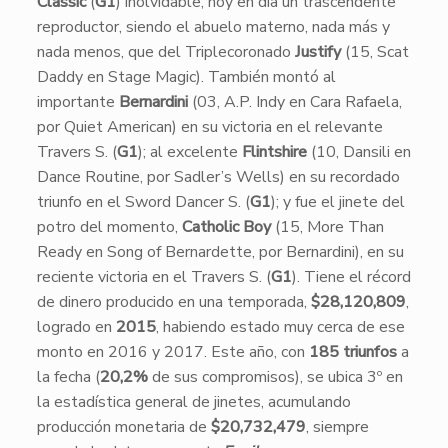
Classic
(
G1
) inolvidable, hoy en día un trascendente
reproductor, siendo el abuelo materno, nada más y
nada menos, que del Triplecoronado
Justify
(15, Scat
Daddy en Stage Magic). También montó al
importante
Bernardini
(03, A.P. Indy en Cara Rafaela,
por Quiet American) en su victoria en el relevante
Travers S. (
G1
); al excelente
Flintshire
(10, Dansili en
Dance Routine, por Sadler’s Wells) en su recordado
triunfo en el Sword Dancer S. (
G1
); y fue el jinete del
potro del momento,
Catholic Boy
(15, More Than
Ready en Song of Bernardette, por Bernardini), en su
reciente victoria en el Travers S. (
G1
). Tiene el récord
de dinero producido en una temporada,
$28,120,809
,
logrado en
2015
, habiendo estado muy cerca de ese
monto en 2016 y 2017. Este año, con
185 triunfos
a
la fecha (
20,2%
de sus compromisos), se ubica 3º en
la estadística general de jinetes, acumulando
producción monetaria de
$20,732,479
, siempre