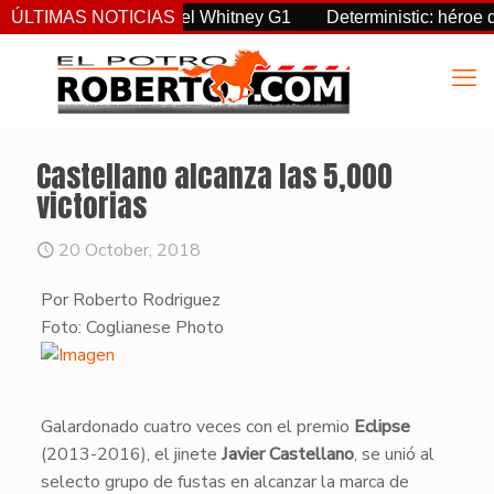
reignty supremo en el Whitney G1
ÚLTIMAS NOTICIAS
Deterministic: héroe del 
Castellano alcanza las 5,000
victorias
20 October, 2018
Por Roberto Rodriguez
Foto: Coglianese Photo
Galardonado cuatro veces con el premio
Eclipse
(2013-2016), el jinete
Javier Castellano
, se unió al
selecto grupo de fustas en alcanzar la marca de