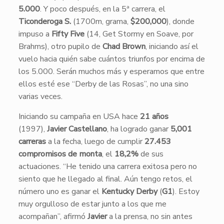
5.000
. Y poco después, en la 5ª carrera, el
Ticonderoga S.
(1700m, grama,
$200,000
), donde
impuso a
Fifty Five
(14, Get Stormy en Soave, por
Brahms), otro pupilo de
Chad Brown
, iniciando así el
vuelo hacia quién sabe cuántos triunfos por encima de
los 5.000. Serán muchos más y esperamos que entre
ellos esté ese “Derby de las Rosas”, no una sino
varias veces.
Iniciando su campaña en USA hace
21 años
(1997),
Javier Castellano
, ha logrado ganar
5,001
carreras
a la fecha, luego de cumplir
27.453
compromisos de monta
, el
18,2%
de sus
actuaciones. “He tenido una carrera exitosa pero no
siento que he llegado al final. Aún tengo retos, el
número uno es ganar el
Kentucky Derby
(
G1
). Estoy
muy orgulloso de estar junto a los que me
acompañan”, afirmó
Javier
a la prensa, no sin antes