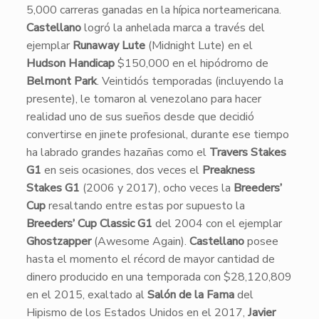
5,000 carreras ganadas en la hípica norteamericana.
Castellano
logró la anhelada marca a través del
ejemplar
Runaway Lute
(Midnight Lute) en el
Hudson Handicap
$150,000 en el hipódromo de
Belmont Park
. Veintidós temporadas (incluyendo la
presente), le tomaron al venezolano para hacer
realidad uno de sus sueños desde que decidió
convertirse en jinete profesional, durante ese tiempo
ha labrado grandes hazañas como el
Travers Stakes
G1
en seis ocasiones, dos veces el
Preakness
Stakes G1
(2006 y 2017), ocho veces la
Breeders’
Cup
resaltando entre estas por supuesto la
Breeders’ Cup Classic G1
del 2004 con el ejemplar
Ghostzapper
(Awesome Again).
Castellano
posee
hasta el momento el récord de mayor cantidad de
dinero producido en una temporada con $28,120,809
en el 2015, exaltado al
Salón de la Fama
del
Hipismo de los Estados Unidos en el 2017,
Javier