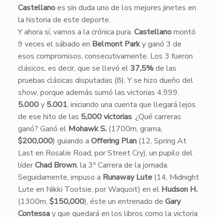
Castellano
es sin duda uno de los mejores jinetes en
la historia de este deporte.
Y ahora sí, vamos a la crónica pura.
Castellano
montó
9 veces el sábado en
Belmont Park
y ganó 3 de
esos compromisos, consecutivamente. Los 3 fueron
clásicos, es decir, que se llevó el
37,5%
de las
pruebas clásicas disputadas (8). Y se hizo dueño del
show
, porque además sumó las victorias 4.999.
5.000
y
5.001
, iniciando una cuenta que llegará lejos
de ese hito de las
5,000 victorias
. ¿Qué carreras
ganó? Ganó el
Mohawk S.
(1700m, grama,
$200,000
) guiando a
Offering Plan
(12, Spring At
Last en Rosalie Road, por Street Cry), un pupilo del
líder
Chad Brown
, la 3ª Carrera de la jornada.
Seguidamente, impuso a
Runaway Lute
(14, Midnight
Lute en Nikki Tootsie, por Waquoit) en el
Hudson H.
(1300m,
$150,000
), éste un entrenado de
Gary
Contessa
y que quedará en los libros como la victoria