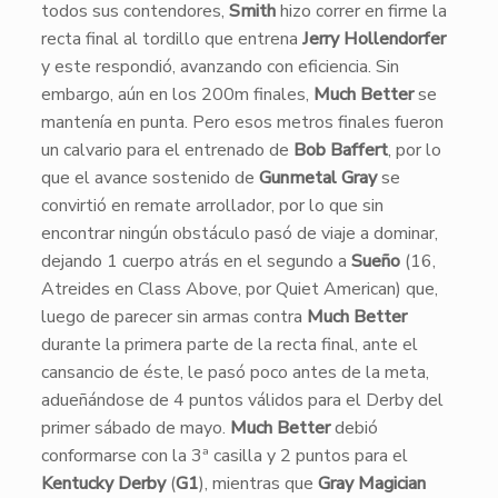
todos sus contendores,
Smith
hizo correr en firme la
recta final al tordillo que entrena
Jerry Hollendorfer
y este respondió, avanzando con eficiencia. Sin
embargo, aún en los 200m finales,
Much Better
se
mantenía en punta. Pero esos metros finales fueron
un calvario para el entrenado de
Bob Baffert
, por lo
que el avance sostenido de
Gunmetal Gray
se
convirtió en remate arrollador, por lo que sin
encontrar ningún obstáculo pasó de viaje a dominar,
dejando 1 cuerpo atrás en el segundo a
Sueño
(16,
Atreides en Class Above, por Quiet American) que,
luego de parecer sin armas contra
Much Better
durante la primera parte de la recta final, ante el
cansancio de éste, le pasó poco antes de la meta,
adueñándose de 4 puntos válidos para el Derby del
primer sábado de mayo.
Much Better
debió
conformarse con la 3ª casilla y 2 puntos para el
Kentucky Derby
(
G1
), mientras que
Gray Magician