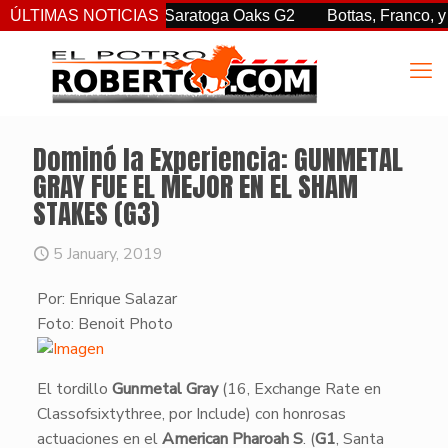
. sorprendió en las Saratoga Oaks G2
ÚLTIMAS NOTICIAS
Bottas, Franco, y Cl
Dominó la Experiencia: GUNMETAL
GRAY FUE EL MEJOR EN EL SHAM
STAKES (G3)
5 January, 2019
Por: Enrique Salazar
Foto: Benoit Photo
​El tordillo
Gunmetal Gray
(16, Exchange Rate en
Classofsixtythree, por Include) con honrosas
actuaciones en el
American Pharoah S
. (
G1
, Santa