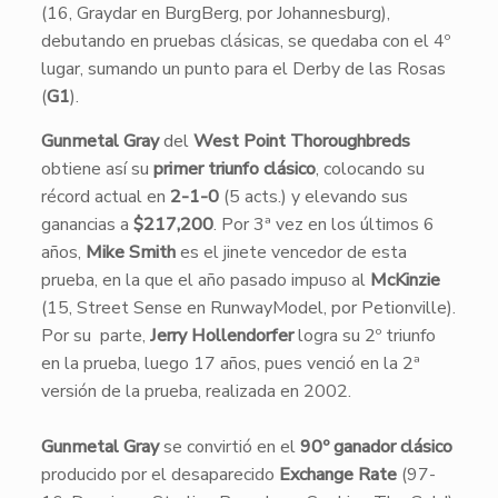
(16, Graydar en BurgBerg, por Johannesburg),
debutando en pruebas clásicas, se quedaba con el 4º
lugar, sumando un punto para el Derby de las Rosas
(
G1
).
Gunmetal Gray
del
West Point Thoroughbreds
obtiene así su
primer triunfo clásico
, colocando su
récord actual en
2-1-0
(5 acts.) y elevando sus
ganancias a
$217,200
. Por 3ª vez en los últimos 6
años,
Mike Smith
es el jinete vencedor de esta
prueba, en la que el año pasado impuso al
McKinzie
(15, Street Sense en RunwayModel, por Petionville).
Por su parte,
Jerry Hollendorfer
logra su 2º triunfo
en la prueba, luego 17 años, pues venció en la 2ª
versión de la prueba, realizada en 2002.
Gunmetal Gray
se convirtió en el
90º ganador clásico
producido por el desaparecido
Exchange Rate
(97-