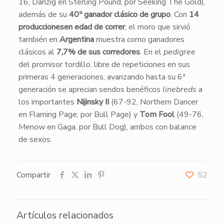
16, Danzig en Sterling Pound, por Seeking The Gold),
además de su
40º ganador clásico de grupo
. Con
14
produccionesen edad de correr
, el moro que sirvió
también en
Argentina
muestra como ganadores
clásicos al
7,7% de sus corredores
. En el
pedigree
del promisor tordillo, libre de repeticiones en sus
primeras 4 generaciones, avanzando hasta su 6ª
generación se aprecian sendos benéficos
linebreds
a
los importantes
Nijinsky II
(67-92, Northern Dancer
en Flaming Page, por Bull Page) y
Tom Fool
(49-76,
Menow en Gaga, por Bull Dog), ambos con balance
de sexos.
Compartir
52
Artículos relacionados