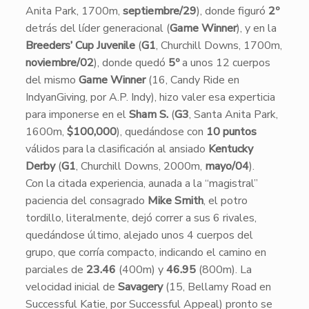
Anita Park, 1700m,
septiembre/29
), donde figuró
2º
detrás del líder generacional (
Game Winner
), y en la
Breeders’ Cup Juvenile
(
G1
, Churchill Downs, 1700m,
noviembre/02
), donde quedó
5º
a unos 12 cuerpos
del mismo
Game Winner
(16, Candy Ride en
IndyanGiving, por A.P. Indy), hizo valer esa experticia
para imponerse en el
Sham S.
(
G3
, Santa Anita Park,
1600m,
$100,000
), quedándose con
10 puntos
válidos para la clasificación al ansiado
Kentucky
Derby
(
G1
, Churchill Downs, 2000m,
mayo/04
).
Con la citada experiencia, aunada a la “magistral”
paciencia del consagrado
Mike Smith
, el potro
tordillo, literalmente, dejó correr a sus 6 rivales,
quedándose último, alejado unos 4 cuerpos del
grupo, que corría compacto, indicando el camino en
parciales de
23.46
(400m) y
46.95
(800m). La
velocidad inicial de
Savagery
(15, Bellamy Road en
Successful Katie, por Successful Appeal) pronto se