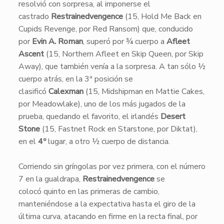
resolvió con sorpresa, al imponerse el
castrado
Restrainedvengence
(15, Hold Me Back en
Cupids Revenge, por Red Ransom) que, conducido
por
Evin A. Roman
, superó por ¾ cuerpo a
Afleet
Ascent
(15, Northern Afleet en Skip Queen, por Skip
Away), que también venía a la sorpresa. A tan sólo ½
cuerpo atrás, en la 3ª posición se
clasificó
Calexman
(15, Midshipman en Mattie Cakes,
por Meadowlake), uno de los más jugados de la
prueba, quedando el favorito, el irlandés
Desert
Stone
(15, Fastnet Rock en Starstone, por Diktat),
en el
4º
lugar, a otro ½ cuerpo de distancia.
Corriendo sin gríngolas por vez primera, con el número
7 en la gualdrapa,
Restrainedvengence
se
colocó quinto en las primeras de cambio,
manteniéndose a la expectativa hasta el giro de la
última curva, atacando en firme en la recta final, por