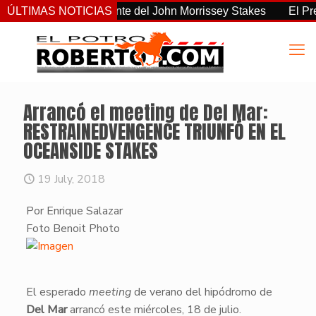
el más consistente del John Morrissey Stakes
ÚLTIMAS NOTICIAS
El Preakness
Arrancó el meeting de Del Mar:
RESTRAINEDVENGENCE TRIUNFÓ EN EL
OCEANSIDE STAKES
19 July, 2018
Por Enrique Salazar
​Foto Benoit Photo
​El esperado
meeting
de verano del hipódromo de
Del Mar
arrancó este miércoles, 18 de julio.